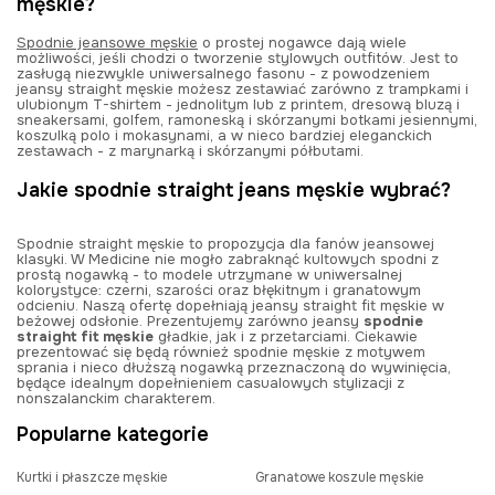
męskie?
Spodnie jeansowe męskie
o prostej nogawce dają wiele
możliwości, jeśli chodzi o tworzenie stylowych outfitów. Jest to
zasługą niezwykle uniwersalnego fasonu - z powodzeniem
jeansy straight męskie możesz zestawiać zarówno z trampkami i
ulubionym T-shirtem - jednolitym lub z printem, dresową bluzą i
sneakersami, golfem, ramoneską i skórzanymi botkami jesiennymi,
koszulką polo i mokasynami, a w nieco bardziej eleganckich
zestawach - z marynarką i skórzanymi półbutami.
Jakie spodnie straight jeans męskie wybrać?
Spodnie straight męskie to propozycja dla fanów jeansowej
klasyki. W Medicine nie mogło zabraknąć kultowych spodni z
prostą nogawką - to modele utrzymane w uniwersalnej
kolorystyce: czerni, szarości oraz błękitnym i granatowym
odcieniu. Naszą ofertę dopełniają jeansy straight fit męskie w
beżowej odsłonie. Prezentujemy zarówno jeansy
spodnie
straight fit męskie
gładkie, jak i z przetarciami. Ciekawie
prezentować się będą również spodnie męskie z motywem
sprania i nieco dłuższą nogawką przeznaczoną do wywinięcia,
będące idealnym dopełnieniem casualowych stylizacji z
nonszalanckim charakterem.
Popularne kategorie
Kurtki i płaszcze męskie
Granatowe koszule męskie