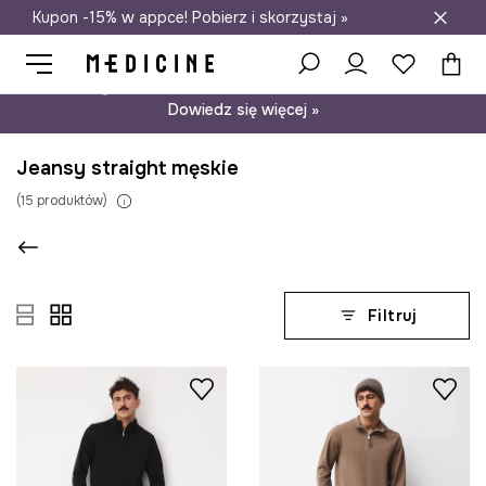
Kupon -15% w appce! Pobierz i skorzystaj »
Darmowa dostawa do salonów
Psst… mamy dla Ciebie kupon -15% na modele nieprzecenione.
Dowiedz się więcej »
Jeansy straight męskie
(
15
produktów
)
Filtruj