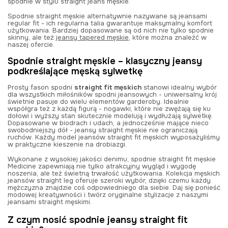
spodnie w stylu straight jeans męskie.
Spodnie straight męskie alternatywnie nazywane są jeansami
regular fit - ich regularna talia gwarantuje maksymalny komfort
użytkowania. Bardziej dopasowane są od nich nie tylko spodnie
skinny, ale też
jeansy tapered męskie
, które można znaleźć w
naszej ofercie.
Spodnie straight męskie – klasyczny jeansy
podkreślające męską sylwetkę
Prosty fason spodni
straight fit męskich
stanowi idealny wybór
dla wszystkich miłośników spodni jeansowych - uniwersalny krój
świetnie pasuje do wielu elementów garderoby. Idealnie
współgra też z każdą figurą - nogawki, które nie zwężają się ku
dołowi i wyższy stan skutecznie modelują i wydłużają sylwetkę.
Dopasowane w biodrach i udach, a jednocześnie mające nieco
swobodniejszy dół - jeansy straight męskie nie ograniczają
ruchów. Każdy model jeansów straight fit męskich wyposażyliśmy
w praktyczne kieszenie na drobiazgi.
Wykonane z wysokiej jakości denimu, spodnie straight fit męskie
Medicine zapewniają nie tylko atrakcyjny wygląd i wygodę
noszenia, ale też świetną trwałość użytkowania. Kolekcja męskich
jeansów straight leg oferuje szeroki wybór, dzięki czemu każdy
mężczyzna znajdzie coś odpowiedniego dla siebie. Daj się ponieść
modowej kreatywności i twórz oryginalne stylizacje z naszymi
jeansami straight męskimi.
Z czym nosić spodnie jeansy straight fit