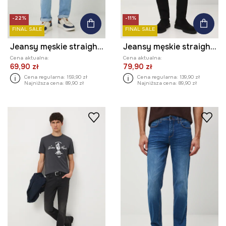
-22%
-11%
FINAL SALE
FINAL SALE
Jeansy męskie straight z przetarciami kolor niebieski
Jeansy męskie straight z efektem sprania
Cena aktualna:
Cena aktualna:
69,90 zł
79,90 zł
Cena regularna:
159,90 zł
Cena regularna:
139,90 zł
Najniższa cena:
89,90 zł
Najniższa cena:
89,90 zł