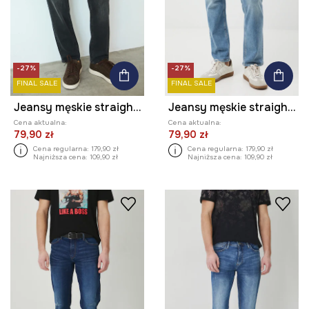
-27%
-27%
FINAL SALE
FINAL SALE
Jeansy męskie straight z efektem sprania
Jeansy męskie straight z efektem sprania
Cena aktualna:
Cena aktualna:
79,90 zł
79,90 zł
Cena regularna:
179,90 zł
Cena regularna:
179,90 zł
Najniższa cena:
109,90 zł
Najniższa cena:
109,90 zł