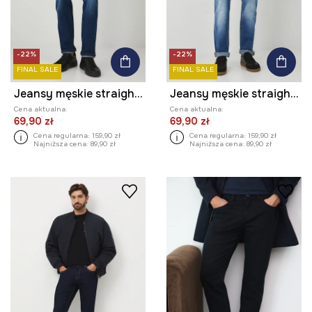
-22%
-22%
FINAL SALE
FINAL SALE
Jeansy męskie straight z przetarciami kolor granatowy
Jeansy męskie straight z przetarciami kolor niebieski
Cena aktualna:
Cena aktualna:
69,90 zł
69,90 zł
Cena regularna:
159,90 zł
Cena regularna:
159,90 zł
Najniższa cena:
89,90 zł
Najniższa cena:
89,90 zł