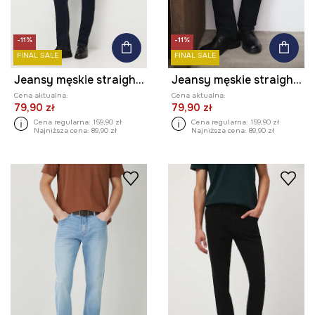
-11%
-11%
FINAL SALE
FINAL SALE
Jeansy męskie straight z surowego denimu
Jeansy męskie straight z surowego denimu
Cena aktualna:
Cena aktualna:
79,90 zł
79,90 zł
Cena regularna:
159,90 zł
Cena regularna:
159,90 zł
Najniższa cena:
89,90 zł
Najniższa cena:
89,90 zł