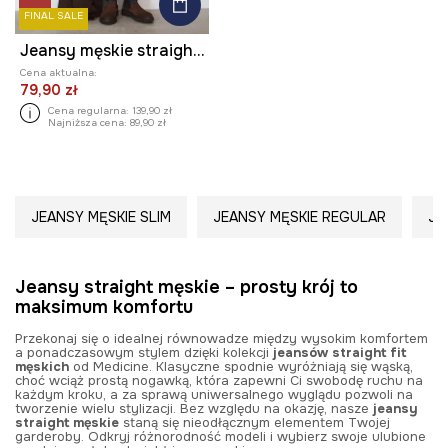
FINAL SALE
Jeansy męskie straight z efektem sprania
Cena aktualna:
79,90 zł
Cena regularna:
139,90 zł
Najniższa cena:
89,90 zł
JEANSY MĘSKIE SLIM
JEANSY MĘSKIE REGULAR
JE
Jeansy straight męskie – prosty krój to
maksimum komfortu
Przekonaj się o idealnej równowadze między wysokim komfortem
a ponadczasowym stylem dzięki kolekcji
jeansów straight fit
męskich
od Medicine. Klasyczne spodnie wyróżniają się wąską,
choć wciąż prostą nogawką, która zapewni Ci swobodę ruchu na
każdym kroku, a za sprawą uniwersalnego wyglądu pozwoli na
tworzenie wielu stylizacji. Bez względu na okazję, nasze
jeansy
straight męskie
staną się nieodłącznym elementem Twojej
garderoby. Odkryj różnorodność modeli i wybierz swoje ulubione