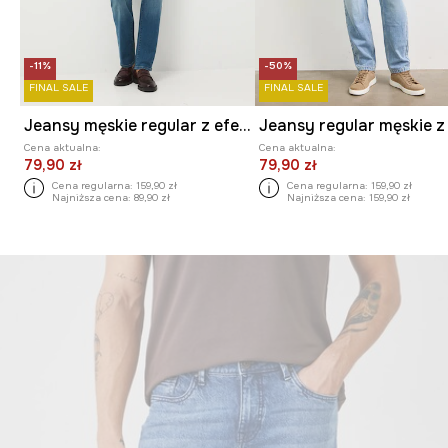
-11%
-50%
FINAL SALE
FINAL SALE
Jeansy męskie regular z efektem sprania
Cena aktualna:
Cena aktualna:
79,90 zł
79,90 zł
Cena regularna:
159,90 zł
Cena regularna:
159,90 zł
Najniższa cena:
89,90 zł
Najniższa cena:
159,90 zł