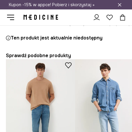
Kupon -15% w appce! Pobierz i skorzystaj »
Darmowa dostawa do salonów
Medicine
On
Odzież
Jeansy
Regular
Ten produkt jest aktualnie niedostępny
Sprawdź podobne produkty