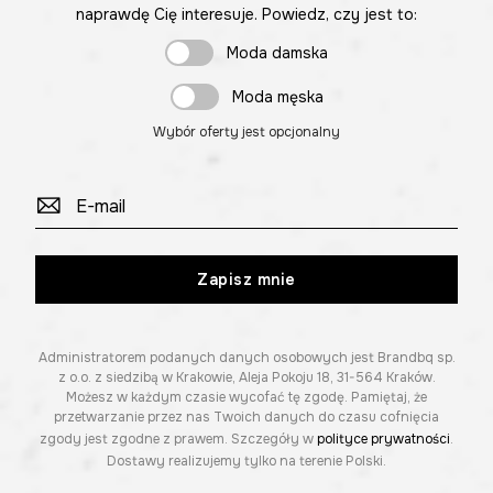
naprawdę Cię interesuje. Powiedz, czy jest to:
Moda damska
Moda męska
Wybór oferty jest opcjonalny
Zapisz mnie
Administratorem podanych danych osobowych jest Brandbq sp.
z o.o. z siedzibą w Krakowie, Aleja Pokoju 18, 31-564 Kraków.
Możesz w każdym czasie wycofać tę zgodę. Pamiętaj, że
przetwarzanie przez nas Twoich danych do czasu cofnięcia
zgody jest zgodne z prawem. Szczegóły w
polityce prywatności
.
Dostawy realizujemy tylko na terenie Polski.