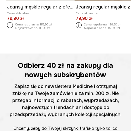
Jeansy męskie regular z efektem sprania
Cena aktualna:
Cena aktualna:
79,90 zł
79,90 zł
Cena regularna:
159,90 zł
Cena regularna:
159,90 zł
Najniższa cena:
89,90 zł
Najniższa cena:
159,90 zł
Odbierz
40 zł
na zakupy dla
nowych subskrybentów
Zapisz się do newslettera Medicine i otrzymaj
zniżkę na Twoje zamówienie za min. 200 zł. Nie
przegap informacji o rabatach, wyprzedażach,
najnowszych trendach ani dostępu do
przedsprzedaży wybranych kolekcji specjalnych.
Chcemy, żeby do Twojej skrzynki trafiało tylko to, co