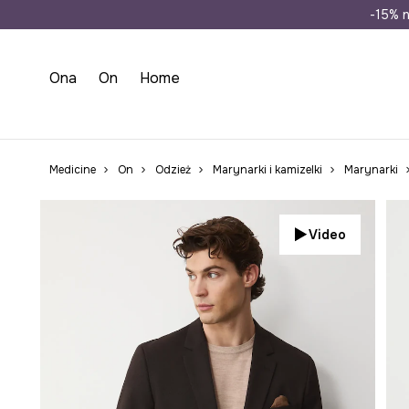
Wysyłka n
-15% n
Ona
On
Home
Medicine
On
Odzież
Marynarki i kamizelki
Marynarki
Video