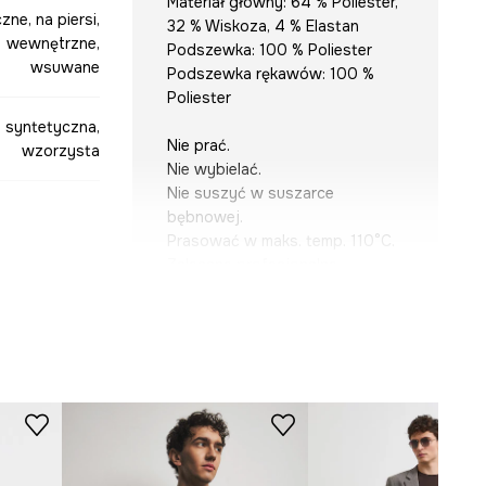
Materiał główny: 64 % Poliester,
zne, na piersi,
32 % Wiskoza, 4 % Elastan
wewnętrzne,
Podszewka: 100 % Poliester
wsuwane
Podszewka rękawów: 100 %
Poliester
, syntetyczna,
Nie prać.
wzorzysta
Nie wybielać.
Nie suszyć w suszarce
bębnowej.
Prasować w maks. temp. 110°C.
Zalecane profesjonalne
czyszczenie chemiczne.
brązowy
-MKM826-89A
KRÓJ
Krój
:
regular fit
Rodzaj rękawa
:
klasyczny