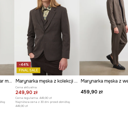
-44%
FINAL SALE
Marynarka męska regular melanżowa
Marynarka męska z kolekcji Zamek Królewski na Wawelu x Medicine
Cena aktualna:
459,90 zł
249,90 zł
Cena regularna:
449,90 zł
żką:
Najniższa cena z 30 dni przed obniżką:
449,90 zł