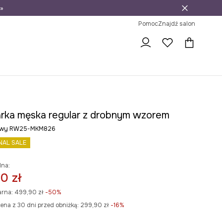
»
ni na zwrot
Pomoc
Znajdź salon
rka męska regular z drobnym wzorem
zowy RW25-MKM826
NAL SALE
lna:
0 zł
arna:
499,90 zł
-50%
ena z 30 dni przed obniżką:
299,90 zł
 -16%