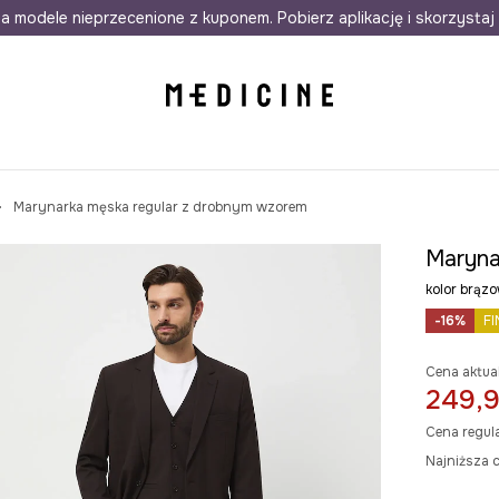
awet w 24h
a modele nieprzecenione z kuponem. Pobierz aplikację i skorzystaj 
Darmowa dostawa do salonów
30 d
Marynarka męska regular z drobnym wzorem
Maryna
kolor brą
-16%
FI
Cena aktua
249,9
Cena regul
Najniższa c