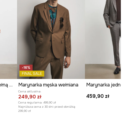
-16%
FINAL SALE
Marynarka męska z wełną melanżowa
Marynarka męska wełniana
Cena aktualna:
459,90 zł
249,90 zł
Cena regularna:
499,90 zł
Najniższa cena z 30 dni przed obniżką:
299,90 zł