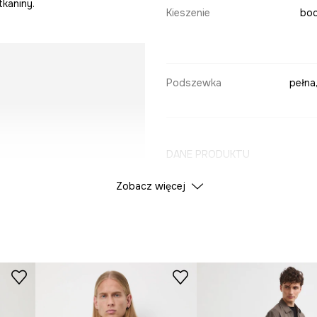
kaniny.
Kieszenie
boc
Podszewka
pełna
DANE PRODUKTU
Zobacz więcej
Kolor
ID Produktu
RW25
Producent