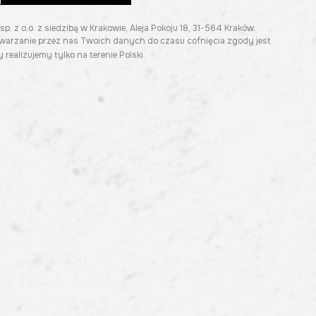
z o.o. z siedzibą w Krakowie, Aleja Pokoju 18, 31-564 Kraków.
twarzanie przez nas Twoich danych do czasu cofnięcia zgody jest
 realizujemy tylko na terenie Polski.