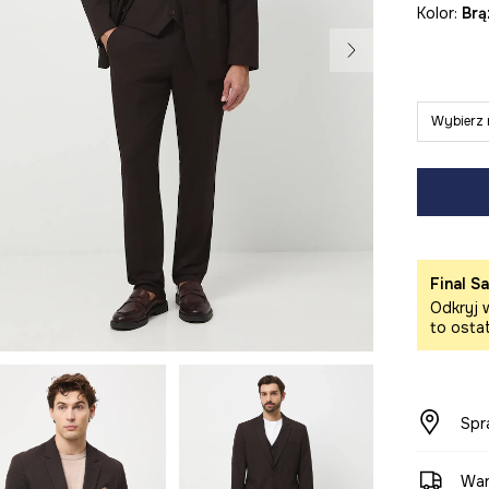
Kolor:
br
Wybierz 
Final Sa
Odkryj w
to osta
Spr
War