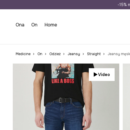
Wysyłka n
-15% n
Ona
On
Home
Medicine
On
Odzież
Jeansy
Straight
Jeansy męski
Video