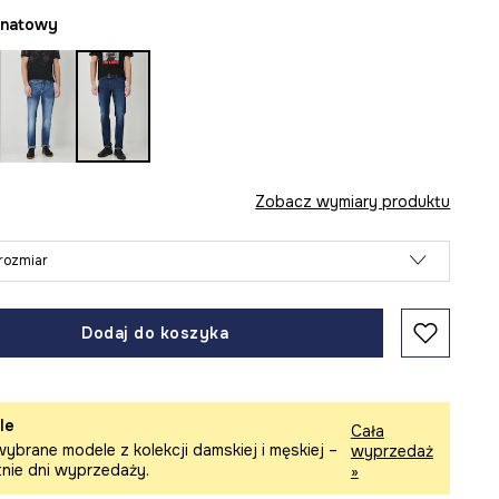
ranatowy
Zobacz wymiary produktu
rozmiar
Dodaj do koszyka
le
Cała
ybrane modele z kolekcji damskiej i męskiej –
wyprzedaż
tnie dni wyprzedaży.
»