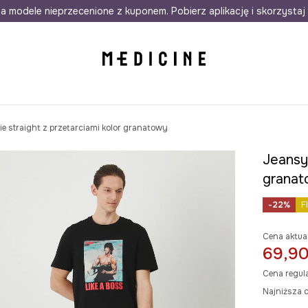
awet w 24h
a modele nieprzecenione z kuponem. Pobierz aplikację i skorzystaj 
Darmowa dostawa do salonów
30 d
e straight z przetarciami kolor granatowy
Jeansy 
grana
-22%
F
Cena aktua
69,90
Cena regul
Najniższa c