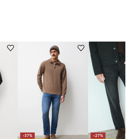
granatowy
KRÓJ
-SJM605-59J
Fason jeansów
:
straight fit
Stan
:
regularny
-37%
-27%