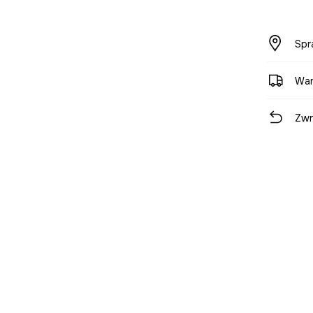
Spr
War
Zwr