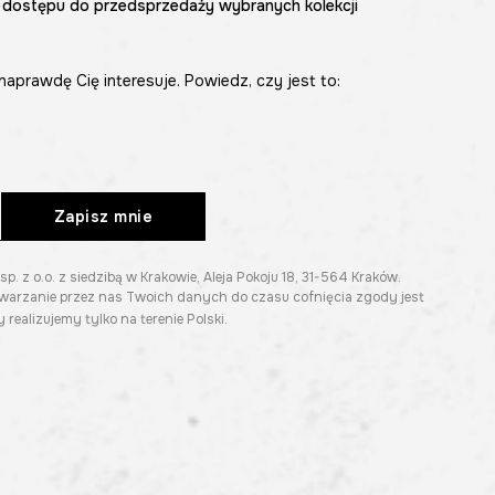
 dostępu do przedsprzedaży wybranych kolekcji
naprawdę Cię interesuje. Powiedz, czy jest to:
Zapisz mnie
z o.o. z siedzibą w Krakowie, Aleja Pokoju 18, 31-564 Kraków.
twarzanie przez nas Twoich danych do czasu cofnięcia zgody jest
 realizujemy tylko na terenie Polski.