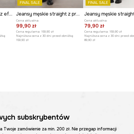
FINAL SALE
FINAL SALE
Jeansy męskie straight z efektem sprania
Jeansy męskie straight z przetarciami
Cena aktualna:
Cena aktualna:
99,90 zł
79,90 zł
Cena regularna:
159,90 zł
Cena regularna:
159,90 zł
żką:
Najniższa cena z 30 dni przed obniżką:
Najniższa cena z 30 dni przed ob
159,90 zł
89,90 zł
wych subskrybentów
na Twoje zamówienie za min. 200 zł. Nie przegap informacji