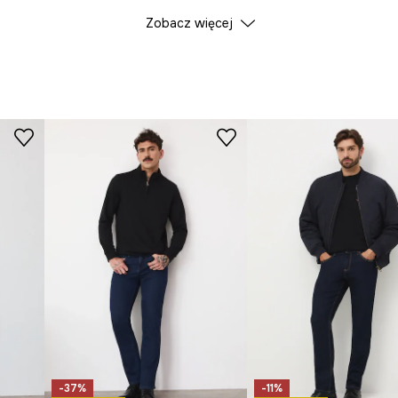
Zobacz więcej
Kolor
ID Produktu
RS25
Producent
-37%
-11%