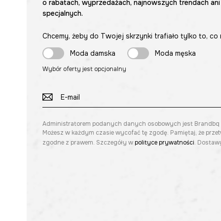
o rabatach, wyprzedażach, najnowszych trendach ani
specjalnych.
Chcemy, żeby do Twojej skrzynki trafiało tylko to, co 
Moda damska
Moda męska
Wybór oferty jest opcjonalny
Administratorem podanych danych osobowych jest Brandbq sp. 
Możesz w każdym czasie wycofać tę zgodę. Pamiętaj, że prze
zgodne z prawem. Szczegóły w
polityce prywatności
. Dostawy