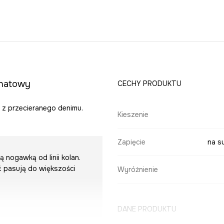
anatowy
CECHY PRODUKTU
y z przecieranego denimu.
Kieszenie
Zapięcie
na s
 nogawką od linii kolan.
ć pasują do większości
Wyróżnienie
DANE PRODUKTU