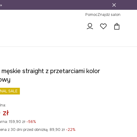
»
ni na zwrot
Pomoc
Znajdź salon
męskie straight z przetarciami kolor
towy
INAL SALE
lna:
 zł
arna:
159,90 zł
-56%
ena z 30 dni przed obniżką:
89,90 zł
 -22%