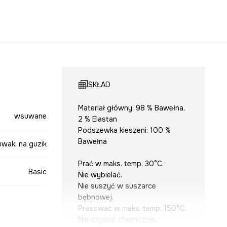
SKŁAD
Materiał główny: 98 % Bawełna,
wsuwane
2 % Elastan
Podszewka kieszeni: 100 %
Bawełna
uwak, na guzik
Prać w maks. temp. 30°C.
Basic
Nie wybielać.
Nie suszyć w suszarce
bębnowej.
Prasować w maks. temp. 150°C.
Nie czyścić chemicznie.