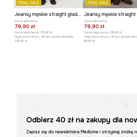
FINAL SALE
FINAL SALE
Jeansy męskie straight gładkie
Cena aktualna:
Cena aktualna:
79,90 zł
79,90 zł
Cena regularna:
179,90 zł
Cena regularna:
139,90 zł
Najniższa cena z 30 dni przed obniżką:
Najniższa cena z 30 dni przed obni
109,90 zł
89,90 zł
Odbierz
40 zł
na zakupy dla no
Zapisz się do newslettera Medicine i otrzymaj zniżkę 