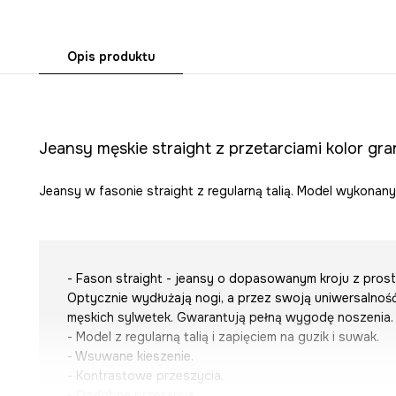
Opis produktu
Jeansy męskie straight z przetarciami kolor gr
Jeansy w fasonie straight z regularną talią. Model wykonan
- Fason straight - jeansy o dopasowanym kroju z prostą
Optycznie wydłużają nogi, a przez swoją uniwersalnoś
męskich sylwetek. Gwarantują pełną wygodę noszenia.
- Model z regularną talią i zapięciem na guzik i suwak.
- Wsuwane kieszenie.
- Kontrastowe przeszycia.
- Ozdobne przetarcia.