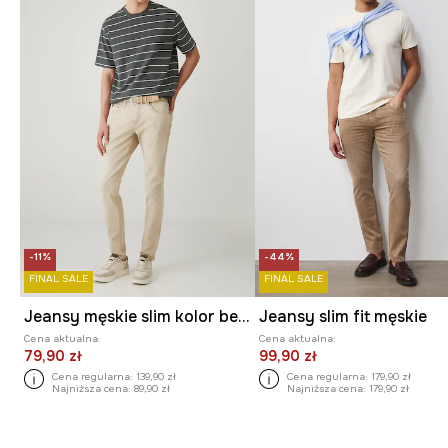
-11%
-44%
FINAL SALE
FINAL SALE
Jeansy męskie slim kolor beżowy
Jeansy slim fit męskie
Cena aktualna:
Cena aktualna:
79,90 zł
99,90 zł
Cena regularna:
139,90 zł
Cena regularna:
179,90 zł
Najniższa cena:
89,90 zł
Najniższa cena:
179,90 zł