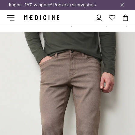
Kupon -15% w appce! Pobierz i skorzystaj »
Darmowa dostawa do salonów
Medicine
On
Odzież
Jeansy
Slim
Jeansy slim fit męskie