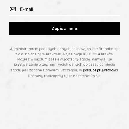
Zapisz mnie
Administratorem podanych danych osobowych jest Brandbq sp.
z o.o. z siedzibą w Krakowie, Aleja Pokoju 18, 31-564 Kraków.
Możesz w każdym czasie wycofać tę zgodę. Pamiętaj, że
przetwarzanie przez nas Twoich danych do czasu cofnięcia
zgody jest zgodne z prawem. Szczegóły w
polityce prywatności
.
Dostawy realizujemy tylko na terenie Polski.