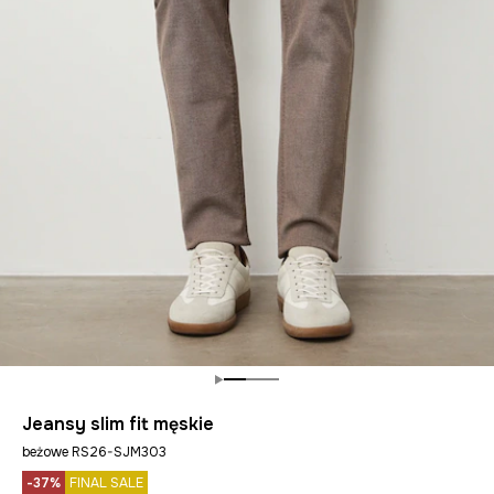
Jeansy slim fit męskie
beżowe RS26-SJM303
-37%
FINAL SALE