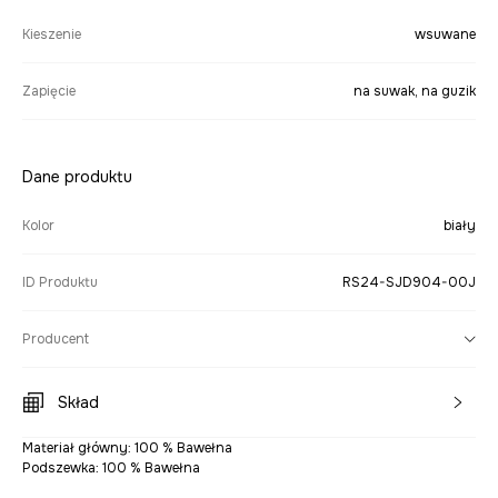
Kieszenie
wsuwane
Zapięcie
na suwak, na guzik
Dane produktu
Kolor
biały
ID Produktu
RS24-SJD904-00J
Producent
Skład
Materiał główny: 100 % Bawełna
Podszewka: 100 % Bawełna