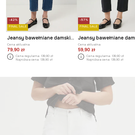
-42%
-57%
FINAL SALE
FINAL SALE
Jeansy bawełniane damskie boyfriend z efektem sprania
Cena aktualna:
Cena aktualna:
79,90 zł
59,90 zł
Cena regularna:
139,90 zł
Cena regularna:
139,90 zł
Najniższa cena:
139,90 zł
Najniższa cena:
139,90 zł