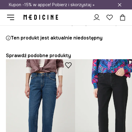
Kupon -15% w appce! Pobierz i skorzystaj »
Darmowa dostawa do salonów
Medicine
Ona
Odzież
Jeansy
Boyfriend
Ten produkt jest aktualnie niedostępny
Sprawdź podobne produkty