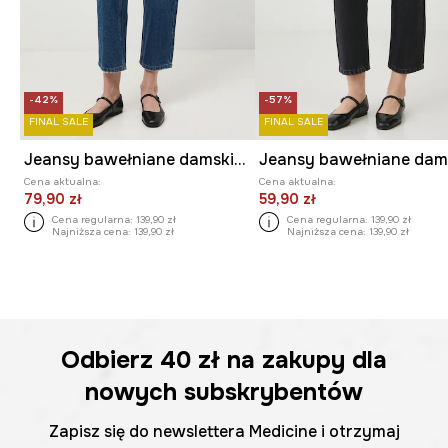
-42%
-57%
FINAL SALE
FINAL SALE
Jeansy bawełniane damskie boyfriend z efektem sprania
Cena aktualna:
Cena aktualna:
79,90 zł
59,90 zł
Cena regularna:
139,90 zł
Cena regularna:
139,90 zł
Najniższa cena:
139,90 zł
Najniższa cena:
139,90 zł
Odbierz
40 zł
na zakupy dla
nowych subskrybentów
Zapisz się do newslettera Medicine i otrzymaj