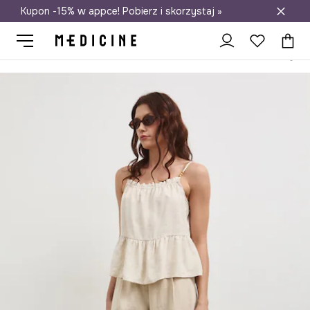
Kupon -15% w appce! Pobierz i skorzystaj »
Darmowa dostawa do salonów
Medicine
Ona
Odzież
Spodnie
Spodnie damskie wide leg z l