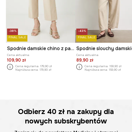
-38%
-43%
FINAL SALE
FINAL SALE
Spodnie damskie chino z paskiem gładkie
Cena aktualna:
Cena aktualna:
109,90 zł
89,90 zł
Cena regularna:
179,90 zł
Cena regularna:
159,90 zł
Najniższa cena:
179,90 zł
Najniższa cena:
159,90 zł
Odbierz
40 zł
na zakupy dla
nowych subskrybentów