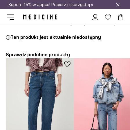
Kupon -15% w appce! Pobierz i skorzystaj »
Darmowa dostawa do salonów
Medicine
Ona
Odzież
Jeansy
Boyfriend
Ten produkt jest aktualnie niedostępny
Sprawdź podobne produkty