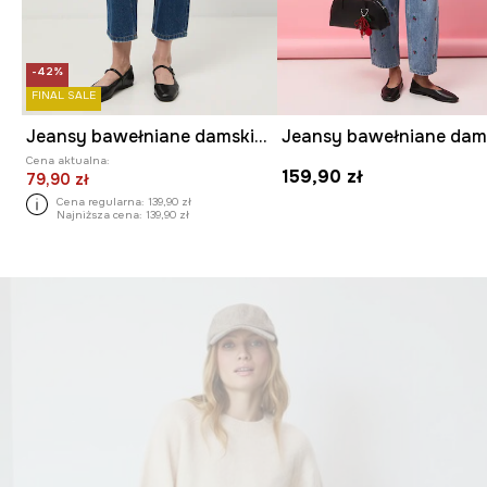
-42%
FINAL SALE
Jeansy bawełniane damskie boyfriend z efektem sprania
Cena aktualna:
159,90 zł
79,90 zł
Cena regularna:
139,90 zł
Najniższa cena:
139,90 zł