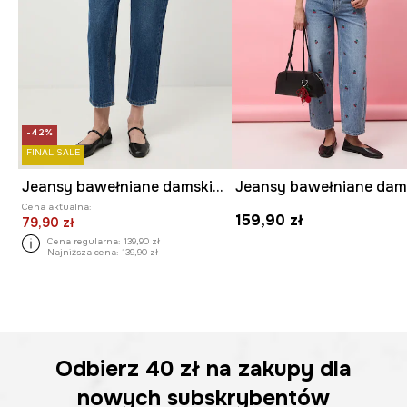
-42%
FINAL SALE
Jeansy bawełniane damskie boyfriend z efektem sprania
Cena aktualna:
159,90 zł
79,90 zł
Cena regularna:
139,90 zł
Najniższa cena:
139,90 zł
Odbierz
40 zł
na zakupy dla
nowych subskrybentów