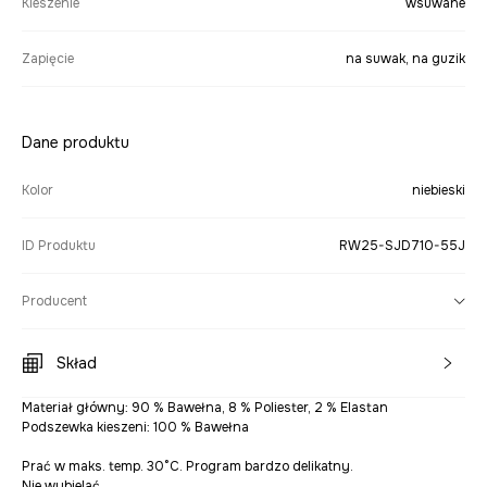
Kieszenie
wsuwane
Zapięcie
na suwak, na guzik
Dane produktu
Kolor
niebieski
ID Produktu
RW25-SJD710-55J
Producent
Skład
Materiał główny: 90 % Bawełna, 8 % Poliester, 2 % Elastan
Podszewka kieszeni: 100 % Bawełna
Prać w maks. temp. 30°C. Program bardzo delikatny.
Nie wybielać.