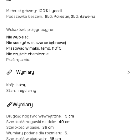
Materiał główny
:
100% Lyocell
Podszewka kieszeni
:
65% Poliester, 35% Bawełna
Wskazówki pielęgnacyjne
:
Nie wybielać.
Nie suszyć w suszarce bębnowej.
Prasować w maks. temp. 110°C.
Nie czyścić chemicznie.
Prać ręcznie.
Wymiary
Krój
:
luźny
Stan
:
regularny
Wymiary
Długość nogawki wewnętrznej
:
5 cm
Szerokość nogawki na dole
:
40 cm
Szerokość w pasie
:
36 cm
Wymiary podane dla rozmiaru
:
S.
Szerokość w biodrach
:
58 cm