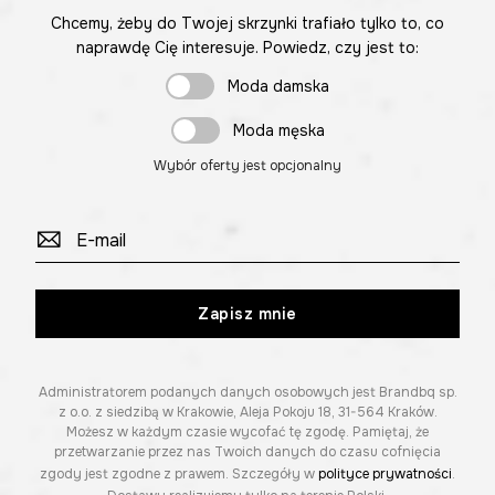
Chcemy, żeby do Twojej skrzynki trafiało tylko to, co
naprawdę Cię interesuje. Powiedz, czy jest to:
Moda damska
Moda męska
Wybór oferty jest opcjonalny
Zapisz mnie
Administratorem podanych danych osobowych jest Brandbq sp.
z o.o. z siedzibą w Krakowie, Aleja Pokoju 18, 31-564 Kraków.
Możesz w każdym czasie wycofać tę zgodę. Pamiętaj, że
przetwarzanie przez nas Twoich danych do czasu cofnięcia
zgody jest zgodne z prawem. Szczegóły w
polityce prywatności
.