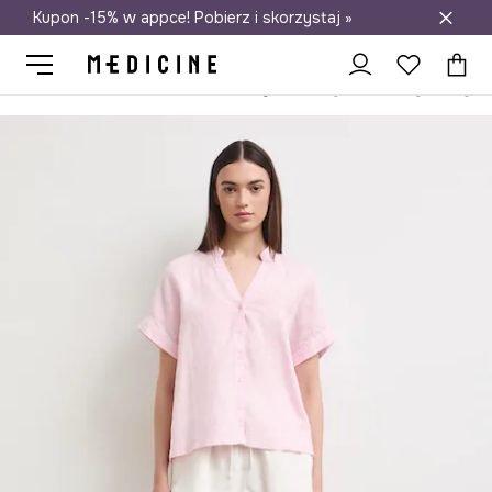
Kupon -15% w appce! Pobierz i skorzystaj »
Darmowa dostawa do salonów
Medicine
Ona
Odzież
Szorty
Szorty damskie z lyocellu gład