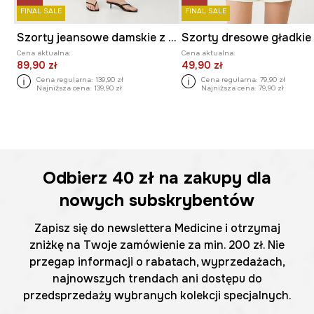
FINAL SALE
FINAL SALE
Szorty jeansowe damskie z paskiem gładkie kolor beżowy
Cena aktualna:
Cena aktualna:
89,90 zł
49,90 zł
Cena regularna:
139,90 zł
Cena regularna:
79,90 zł
Najniższa cena:
139,90 zł
Najniższa cena:
79,90 zł
Odbierz
40 zł
na zakupy dla
nowych subskrybentów
Zapisz się do newslettera Medicine i otrzymaj
zniżkę na Twoje zamówienie za min. 200 zł. Nie
przegap informacji o rabatach, wyprzedażach,
najnowszych trendach ani dostępu do
przedsprzedaży wybranych kolekcji specjalnych.