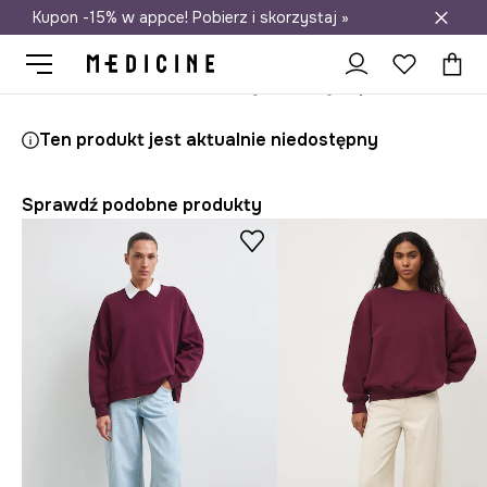
Kupon -15% w appce! Pobierz i skorzystaj »
Darmowa dostawa do salonów
Medicine
Ona
Odzież
Bluzy
Przez głowę
Ten produkt jest aktualnie niedostępny
Sprawdź podobne produkty