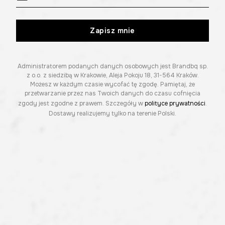
Zapisz mnie
Administratorem podanych danych osobowych jest Brandbq sp.
z o.o. z siedzibą w Krakowie, Aleja Pokoju 18, 31-564 Kraków.
Możesz w każdym czasie wycofać tę zgodę. Pamiętaj, że
przetwarzanie przez nas Twoich danych do czasu cofnięcia
zgody jest zgodne z prawem. Szczegóły w
polityce prywatności
.
Dostawy realizujemy tylko na terenie Polski.