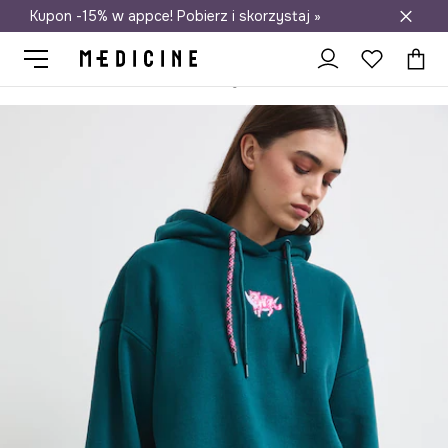
Kupon -15% w appce! Pobierz i skorzystaj »
Darmowa dostawa do salonów
Medicine
Ona
Odzież
Bluzy
Rozpinane