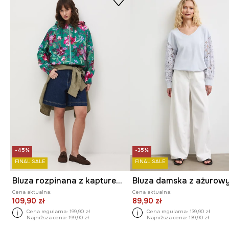
-45%
-35%
FINAL SALE
FINAL SALE
Bluza rozpinana z kapturem damska bawełniana
Cena aktualna:
Cena aktualna:
109,90 zł
89,90 zł
Cena regularna:
199,90 zł
Cena regularna:
139,90 zł
Najniższa cena:
199,90 zł
Najniższa cena:
139,90 zł