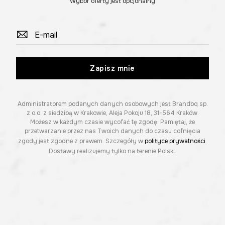
Wybór oferty jest opcjonalny
Zapisz mnie
Administratorem podanych danych osobowych jest Brandbq sp.
z o.o. z siedzibą w Krakowie, Aleja Pokoju 18, 31-564 Kraków.
Możesz w każdym czasie wycofać tę zgodę. Pamiętaj, że
przetwarzanie przez nas Twoich danych do czasu cofnięcia
zgody jest zgodne z prawem. Szczegóły w
polityce prywatności
.
Dostawy realizujemy tylko na terenie Polski.