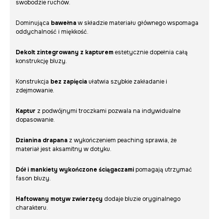
swobodzie ruchów.
Dominująca
bawełna
w składzie materiału głównego wspomaga
oddychalność i miękkość.
Dekolt zintegrowany z kapturem
estetycznie dopełnia całą
konstrukcję bluzy.
Konstrukcja
bez zapięcia
ułatwia szybkie zakładanie i
zdejmowanie.
Kaptur
z podwójnymi troczkami pozwala na indywidualne
dopasowanie.
Dzianina drapana
z wykończeniem peaching sprawia, że
materiał jest aksamitny w dotyku.
Dół i mankiety wykończone ściągaczami
pomagają utrzymać
fason bluzy.
Haftowany motyw zwierzęcy
dodaje bluzie oryginalnego
charakteru.