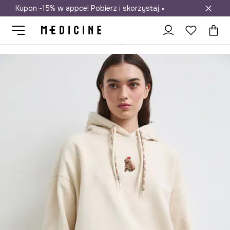
Kupon -15% w appce! Pobierz i skorzystaj »
Darmowa dostawa do salonów
Medicine
Ona
Odzież
Bluzy
Rozpinane