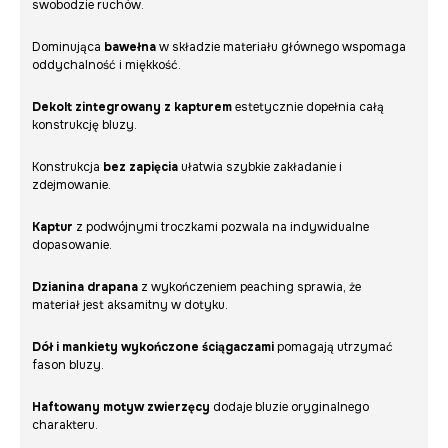
swobodzie ruchów.
Dominująca
bawełna
w składzie materiału głównego wspomaga
oddychalność i miękkość.
Dekolt zintegrowany z kapturem
estetycznie dopełnia całą
konstrukcję bluzy.
Konstrukcja
bez zapięcia
ułatwia szybkie zakładanie i
zdejmowanie.
Kaptur
z podwójnymi troczkami pozwala na indywidualne
dopasowanie.
Dzianina drapana
z wykończeniem peaching sprawia, że
materiał jest aksamitny w dotyku.
Dół i mankiety wykończone ściągaczami
pomagają utrzymać
fason bluzy.
Haftowany motyw zwierzęcy
dodaje bluzie oryginalnego
charakteru.