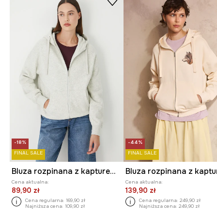
-18%
-44%
FINAL SALE
FINAL SALE
Bluza rozpinana z kapturem damska
Cena aktualna:
Cena aktualna:
89,90 zł
139,90 zł
Cena regularna:
169,90 zł
Cena regularna:
249,90 zł
Najniższa cena:
109,90 zł
Najniższa cena:
249,90 zł