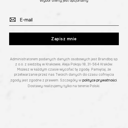
Wybór oferty jest opcjonalny
Zapisz mnie
Administratorem podanych danych osobowych jest Brandbq sp.
z o.o. z siedzibą w Krakowie, Aleja Pokoju 18, 31-564 Kraków.
Możesz w każdym czasie wycofać tę zgodę. Pamiętaj, że
przetwarzanie przez nas Twoich danych do czasu cofnięcia
zgody jest zgodne z prawem. Szczegóły w
polityce prywatności
.
Dostawy realizujemy tylko na terenie Polski.