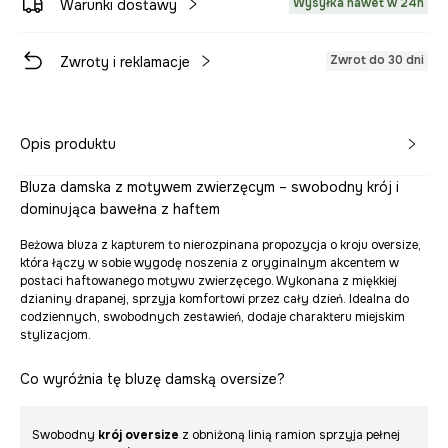
Wysyłka nawet w 24h
Warunki dostawy
Zwrot do 30 dni
Zwroty i reklamacje
Opis produktu
Bluza damska z motywem zwierzęcym – swobodny krój i
dominująca bawełna z haftem
Beżowa bluza z kapturem to nierozpinana propozycja o kroju oversize,
która łączy w sobie wygodę noszenia z oryginalnym akcentem w
postaci haftowanego motywu zwierzęcego. Wykonana z miękkiej
dzianiny drapanej, sprzyja komfortowi przez cały dzień. Idealna do
codziennych, swobodnych zestawień, dodaje charakteru miejskim
stylizacjom.
Co wyróżnia tę bluzę damską oversize?
Swobodny
krój oversize
z obniżoną linią ramion sprzyja pełnej