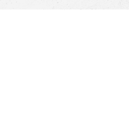
Pomoc
Znajdź sklep
Informacje
O nas
Nasze salony
Aplikacja mobilna
Zasady prezentowania towarów
Projekt Murale
Blog
Cooperation