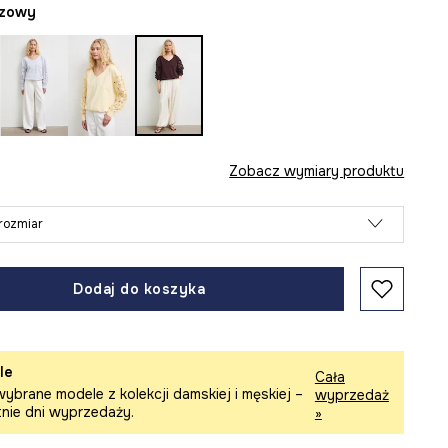
ązowy
Zobacz wymiary produktu
rozmiar
Dodaj do koszyka
le
Cała
ybrane modele z kolekcji damskiej i męskiej –
wyprzedaż
tnie dni wyprzedaży.
»