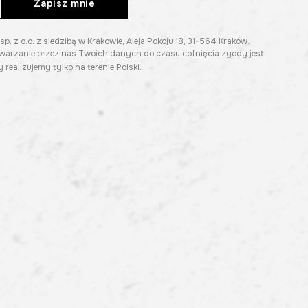
Zapisz mnie
z o.o. z siedzibą w Krakowie, Aleja Pokoju 18, 31-564 Kraków.
twarzanie przez nas Twoich danych do czasu cofnięcia zgody jest
 realizujemy tylko na terenie Polski.