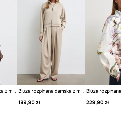
-BLDB01-89X
Rodzaj rękawa
:
z obniżoną linią
ramion
WYMIARY
Długość
:
62 cm
Długość rękawa wraz z
ramieniem
:
71 cm
Szerokość pod pachami
:
57 cm
Wymiary podane dla rozmiaru
:
S.
Modelka na zdjęciu ma 173 cm
Bluza rozpinana damska z modalem gładka
Bluza rozpinana damska z modalem gładka
wzrostu i ma na sobie rozmiar S.
189,90 zł
229,90 zł
Zobacz wymiary produktu