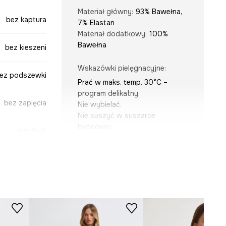
Materiał główny
:
93% Bawełna,
bez kaptura
7% Elastan
Materiał dodatkowy
:
100%
Bawełna
bez kieszeni
Wskazówki pielęgnacyjne
:
ez podszewki
Prać w maks. temp. 30°C –
program delikatny.
bez zapięcia
Nie wybielać.
Nie suszyć w suszarce
bębnowej.
interlock
Prasować w maks. temp. 110°C.
Nie czyścić chemicznie.
KRÓJ
brązowy
Dekolt
:
w serek
Krój
:
oversize