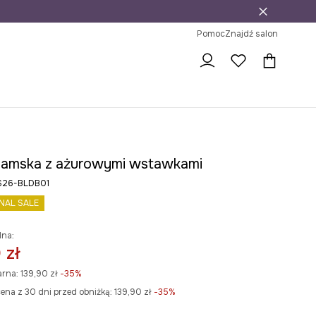
j
ni na zwrot
Pomoc
Znajdź salon
damska z ażurowymi wstawkami
S26-BLDB01
INAL SALE
lna:
 zł
arna:
139,90 zł
-35%
ena z 30 dni przed obniżką:
139,90 zł
 -35%