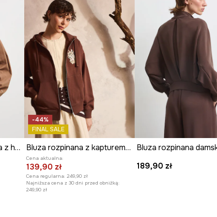
ID Produktu
RS26
est trwała i
Producent
w utrzymaniu
nikalnego charakteru.
eniu z innymi
-44%
FINAL SALE
Bluza rozpinana damska z haftami
Bluza rozpinana z kapturem damska z kolekcji Bieszczadzki Park Narodowy x Medicine
Cena aktualna:
189,90 zł
139,90 zł
Cena regularna:
249,90 zł
Najniższa cena z 30 dni przed obniżką:
249,90 zł