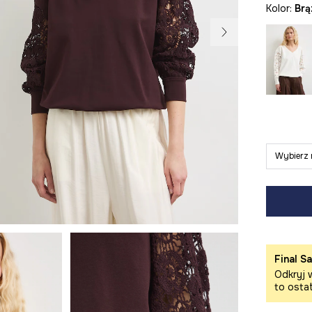
Kolor:
br
Wybierz 
Final Sa
Odkryj w
to osta