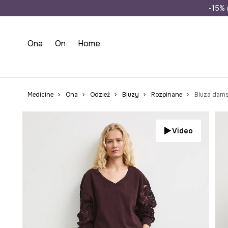
Wysyłka n
-15% 
Ona
On
Home
Medicine
Ona
Odzież
Bluzy
Rozpinane
Bluza dam
Video