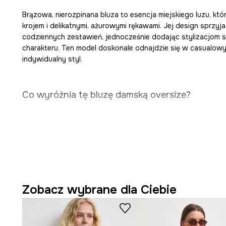
Brązowa, nierozpinana bluza to esencja miejskiego luzu, k
krojem i delikatnymi, ażurowymi rękawami. Jej design sprzy
codziennych zestawień, jednocześnie dodając stylizacjom 
charakteru. Ten model doskonale odnajdzie się w casualowy
indywidualny styl.
Co wyróżnia tę bluzę damską oversize?
Swobodny
krój oversize
pozwala na pełną swobodę ru
noszenia.
Dzianina o średniej grubości
sprzyja komfortowi przez
Zobacz wybrane dla Ciebie
Dekolt w serek
subtelnie eksponuje szyję, dodając lek
Długie rękawy z obniżoną linią ramion
tworzą modny,