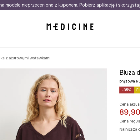
awet w 24h
na modele nieprzecenione z kuponem. Pobierz aplikację i skorzysta
Darmowa dostawa do salonów
30 d
ska z ażurowymi wstawkami
Bluza 
brązowa R
-35%
F
Cena aktua
89,90
Cena regul
Najniższa c