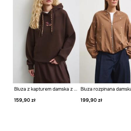
Gęsta
struktura interlock
materiału sprawia, że bluza j
estetyczna.
Mankiety ze ściągaczem
oraz
dół z gumką
pomagają 
fasonu.
Ażurowe rękawy z roślinnym wzorem
dodają bluzie u
Gładki wzór
głównej części bluzy sprzyja łatwemu łącz
elementami garderoby.
Bluza z kapturem damska z motywem zwierzęcym
159,90 zł
199,90 zł