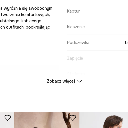
tóra wyróżnia się swobodnym
Kaptur
ja tworzeniu komfortowych,
subtelnego, kobiecego
Kieszenie
ch outfitach, podkreślając
Podszewka
b
Zapięcie
Struktura
chów i komfort
Zobacz więcej
DANE PRODUKTU
 cały rok.
kości sylwetce.
Kolor
 swobodny look.