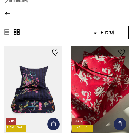
(
2
produktów
)
Filtruj
-21%
-43%
FINAL SALE
FINAL SALE