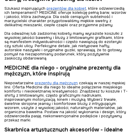
Szukasz inspirujących
prezentów dla kobiet
, które odzwierciedlą
ich temperament? MEDICINE oferuje kolekcję pełną barw, wzorów
i jakości, która zachwyca. Dla osób ceniących subtelność i
marzycielski charakter przygotowaliśmy miękkie swetry z
delikatnej mieszanki, ciepłe czapki oraz przyjemne piżamy.
Dla odważnej lub zadziornej kobiety mamy wyraziste koszulki z
wysokiej jakości bawełny i bluzy z limitowanymi grafikami, które
są manifestem indywidualności i często nawiązują do ezoteryki
czy sztuki ulicy. Perfekcyjne detale, jak nietypowe hafty,
autorskie naszywki i oryginalne guziki, sprawiają, że to gotowy
pomysł na niezapomniany podarunek, który pozytywnie
zaskoczy obdarowaną.
MEDICINE dla niego - oryginalne prezenty dla
mężczyzn, które inspirują
Niepowtarzalne
prezenty dla mężczyzn
czekają w naszej męskiej
linii. Oferta Medicine dla niego to idealne połączenie miejskiego
komfortu i nieokiełznanej kreatywności. Znajdziesz tu koszule i T-
shirty z limitowanymi, często graficznymi nadrukami,
inspirowanymi motoryzacją, kinem i muzyką. Wybierz trwałe,
świetnie skrojone jeansy i komfortowe bluzy z intrygującym
wzorem, uszyte z wysokiej jakości, naturalnych materiałów, jak
organiczna bawełna. Postaw na jakość wykonania i design, który
odzwierciedla pasję, niekonwencjonalne podejście i pozytywny
przekaz marki.
Skarbnica artystycznych akcesoriów - idealne