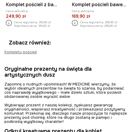
Komplet pościeli z bawełny satynowej 200 x 200 cm
Komplet pościeli bawełnianej świątecznej 200 x 200 cm
Cena aktualna:
Cena aktualna:
249,90 zł
169,90 zł
Cena regularna:
319,90 zł
Cena regularna:
299,90 zł
Najniższa cena:
319,90 zł
Najniższa cena:
299,90 zł
Zobacz również:
Komplety pościeli
Oryginalne prezenty na święta dla
artystycznych dusz
Zapomnij o nudnych upominkach! W MEDICINE wierzymy, że
wybór idealnych prezentów na święta to szansa, by podarować
coś naprawdę wyjątkowego - małe dzieło sztuki, które pozwoli
obdarowanej osobie wyrazić siebie.
Wybierając prezent z naszej kolekcji, zyskujesz gwarancję
oryginalności, wspierasz kreatywność i przekazujesz pozytywny
komunikat. Przekonaj się, dlaczego nasze propozycje to najlepsze
prezenty pod choinkę, które na długo zostaną w pamięci i
podkreślą wyjątkowy charakter!
Odkryj kreatywne prezenty dla kobiet