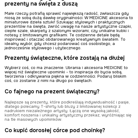
prezenty na święta z duszą
Małe rzeczy potrafią sprawić największą radość, zwłaszcza gdy
niosą ze sobą dużą dawkę oryginalności. W MEDICINE akcesoria to
miniaturowe dzieła sztuki! Szukając stylowych i praktycznych
prezentów na święta, zwróć uwagę na nasze artystyczne czapki,
ciepłe szale, skarpety z szalonymi wzorami, czy unikalne kubki i
notesy z limitowanymi grafikami. Te codzienne detale będą
inspirować i otaczać obdarowanego kreatywnym światem. To
idealny wybór, gdy chcesz podarować coś osobistego, a
jednocześnie stylowego i użytecznego.
Prezenty świąteczne, które zostają na dłużej
Wybierz coś, co ma znaczenie. Ubrania i akcesoria MEDICINE to
więcej niż świąteczne upominki - to inspiracja do bycia sobą,
tworzenia i odkrywania piękna w codzienności. Podaruj bliskim
coś, co zostanie z nimi na długo po świętach.
Co fajnego na prezent świąteczny?
Najlepsze są prezenty, które podkreślają indywidualność i pasje,
dlatego polecamy T-shirty lub bluzy z limitowanej kolekcji z
nadrukiem niezależnego artysty. Łączą one wysoką jakość,
komfort noszenia i unikalny artystyczny przekaz, wyróżniając się
na tle masowych upominków.
Co kupić dorosłej córce pod choinkę?