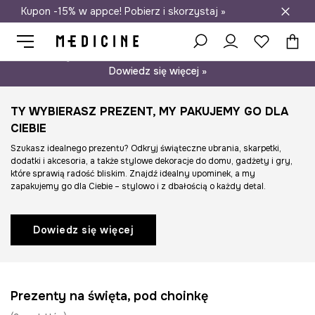
Kupon -15% w appce! Pobierz i skorzystaj »
Darmowa dostawa do salonów
Psst… mamy dla Ciebie kupon -15% na modele nieprzecenione.
Dowiedz się więcej »
TY WYBIERASZ PREZENT, MY PAKUJEMY GO DLA
CIEBIE
Szukasz idealnego prezentu? Odkryj świąteczne ubrania, skarpetki,
dodatki i akcesoria, a także stylowe dekoracje do domu, gadżety i gry,
które sprawią radość bliskim. Znajdź idealny upominek, a my
zapakujemy go dla Ciebie – stylowo i z dbałością o każdy detal.
Dowiedz się więcej
Prezenty na święta, pod choinkę