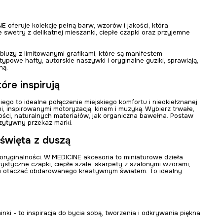
E oferuje kolekcję pełną barw, wzorów i jakości, która
 swetry z delikatnej mieszanki, ciepłe czapki oraz przyjemne
bluzy z limitowanymi grafikami, które są manifestem
etypowe hafty, autorskie naszywki i oryginalne guziki, sprawiają,
ną.
óre inspirują
niego to idealne połączenie miejskiego komfortu i nieokiełznanej
mi, inspirowanymi motoryzacją, kinem i muzyką. Wybierz trwałe,
ości, naturalnych materiałów, jak organiczna bawełna. Postaw
ozytywny przekaz marki.
 święta z duszą
oryginalności. W MEDICINE akcesoria to miniaturowe dzieła
styczne czapki, ciepłe szale, skarpety z szalonymi wzorami,
ać i otaczać obdarowanego kreatywnym światem. To idealny
nki - to inspiracja do bycia sobą, tworzenia i odkrywania piękna