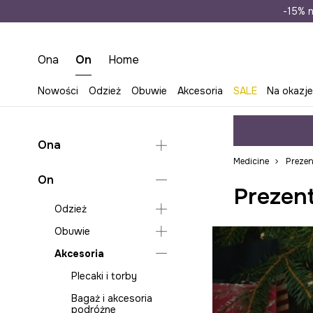
Wysyłka n
-15% n
Ona
On
Home
Nowości
Odzież
Obuwie
Akcesoria
SALE
Na okazj
Ona
Medicine
Prezen
Odzież
On
Prezent
Obuwie
Bielizna
Odzież
Akcesoria
Koszule i bluzki
Kapcie
Obuwie
Bielizna
Piżamy
Torebki
Akcesoria
Bluzy
Kapcie
Płaszcze
Plecaki
Koszule
Plecaki i torby
Skarpetki
Bagaż i akcesoria
podróżne
Kurtki i płaszcze
Bagaż i akcesoria
Swetry
podróżne