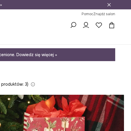
»
ni na zwrot
Pomoc
Znajdź salon
enione. Dowiedz się więcej »
 produktów: 3