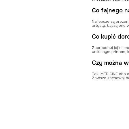
Co fajnego n
Najlepsze są prezent
artysty. Łączą one 
Co kupić dor
Zaproponuj jej elem
unikalnym printem, 
Czy można wy
Tak, MEDICINE dba o
Zawsze zachowaj do