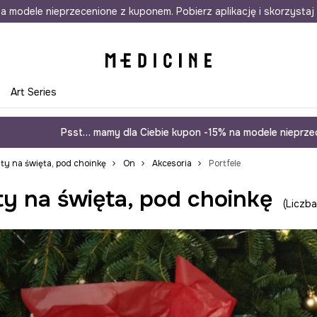
awet w 24h
a modele nieprzecenione z kuponem. Pobierz aplikację i skorzystaj 
Darmowa dostawa do salonów
30 d
e
Art Series
Psst… mamy dla Ciebie kupon -15% na modele nieprzec
ty na święta, pod choinkę
On
Akcesoria
Portfele
y na święta, pod choinkę
Liczba