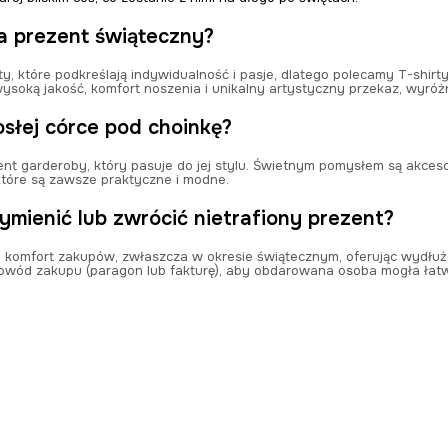
a prezent świąteczny?
y, które podkreślają indywidualność i pasje, dlatego polecamy T-shirty
wysoką jakość, komfort noszenia i unikalny artystyczny przekaz, wyró
osłej córce pod choinkę?
ent garderoby, który pasuje do jej stylu. Świetnym pomysłem są akcesor
które są zawsze praktyczne i modne.
mienić lub zwrócić nietrafiony prezent?
 komfort zakupów, zwłaszcza w okresie świątecznym, oferując wydłu
wód zakupu (paragon lub fakturę), aby obdarowana osoba mogła łatw