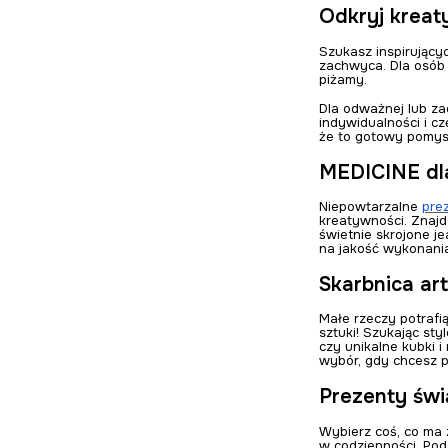
Odkryj kreat
Szukasz inspirując
zachwyca. Dla osób 
piżamy.
Dla odważnej lub za
indywidualności i cz
że to gotowy pomys
MEDICINE dla
Niepowtarzalne
pre
kreatywności. Znajdz
świetnie skrojone j
na jakość wykonania
Skarbnica ar
Małe rzeczy potrafi
sztuki! Szukając st
czy unikalne kubki 
wybór, gdy chcesz p
Prezenty świą
Wybierz coś, co ma z
w codzienności. Poda