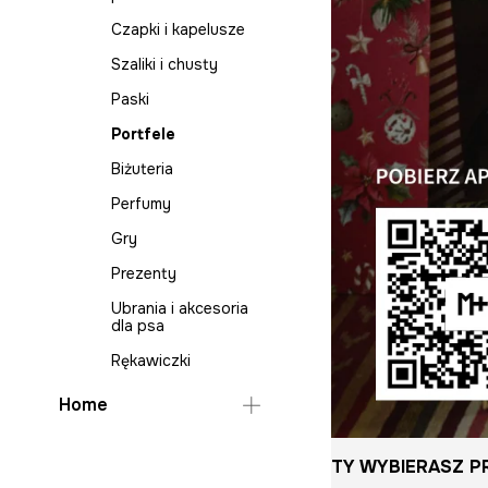
Czapki i kapelusze
Piżamy
T-shirty
Czapki i kapelusze
Szaliki i chusty
Skarpety
Sukienki na wesele
Szaliki i chusty
Biżuteria
Swetry
Komplety
Paski
Breloki i smycze
T-shirty
Portfele
Paski
Koszule na wesele
Biżuteria
Portfele
Komplety
Perfumy
Perfumy
Gry
Rękawiczki
Prezenty
Ubrania i akcesoria
dla psa
Ubrania i akcesoria
dla psa
Gry
Rękawiczki
Prezenty
Home
Sypialnia
TY WYBIERASZ PR
Salon
Koce i pledy do