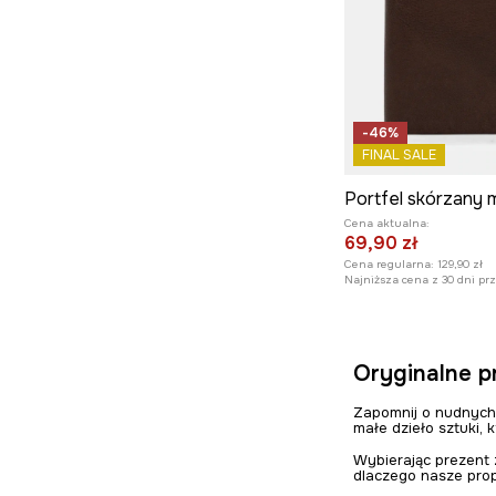
-46%
FINAL SALE
Portfel skórzany 
Cena aktualna:
69,90 zł
Cena regularna:
129,90 zł
Najniższa cena z 30 dni pr
Oryginalne p
Zapomnij o nudnych
małe dzieło sztuki,
Wybierając prezent 
dlaczego nasze prop