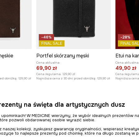
-46%
-28%
FINAL SALE
FINAL SAL
męskie
Portfel skórzany męski
Cena aktualna:
Cena aktualna
69,90 zł
49,90 zł
Cena regularna:
129,90 zł
Cena regularna
zed obniżką:
129,90 zł
Najniższa cena z 30 dni przed obniżką:
129,90 zł
Najniższa cena 
rezenty na święta dla artystycznych dusz
 upominkach! W MEDICINE wierzymy, że wybór idealnych prezentów na
 które pozwoli obdarowanej osobie wyrazić siebie.
z naszej kolekcji, zyskujesz gwarancję oryginalności, wspierasz kreat
ozycje to najlepsze prezenty pod choinkę, które na długo zostaną w p