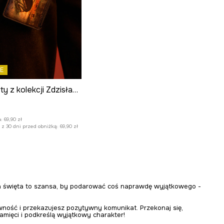
E
Etui na karty z kolekcji Zdzisław Beksiński x Medicine
:
:
69,90 zł
z 30 dni przed obniżką:
69,90 zł
 święta to szansa, by podarować coś naprawdę wyjątkowego -
ywność i przekazujesz pozytywny komunikat. Przekonaj się,
amięci i podkreślą wyjątkowy charakter!