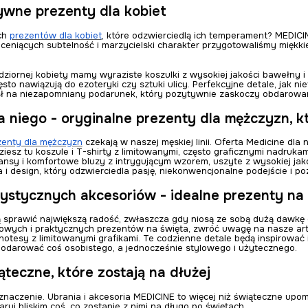
ywne prezenty dla kobiet
ych
prezentów dla kobiet
, które odzwierciedlą ich temperament? MEDICIN
ceniących subtelność i marzycielski charakter przygotowaliśmy miękkie
dziornej kobiety mamy wyraziste koszulki z wysokiej jakości bawełny i 
ęsto nawiązują do ezoteryki czy sztuki ulicy. Perfekcyjne detale, jak ni
ł na niezapomniany podarunek, który pozytywnie zaskoczy obdarowa
 niego - oryginalne prezenty dla mężczyzn, kt
zenty dla mężczyzn
czekają w naszej męskiej linii. Oferta Medicine dla 
iesz tu koszule i T-shirty z limitowanymi, często graficznymi nadruka
eansy i komfortowe bluzy z intrygującym wzorem, uszyte z wysokiej jak
 i design, który odzwierciedla pasję, niekonwencjonalne podejście i p
tystycznych akcesoriów - idealne prezenty na
ą sprawić największą radość, zwłaszcza gdy niosą ze sobą dużą dawkę 
ylowych i praktycznych prezentów na święta, zwróć uwagę na nasze arty
i notesy z limitowanymi grafikami. Te codzienne detale będą inspirow
odarować coś osobistego, a jednocześnie stylowego i użytecznego.
teczne, które zostają na dłużej
naczenie. Ubrania i akcesoria MEDICINE to więcej niż świąteczne upomi
ruj bliskim coś, co zostanie z nimi na długo po świętach.