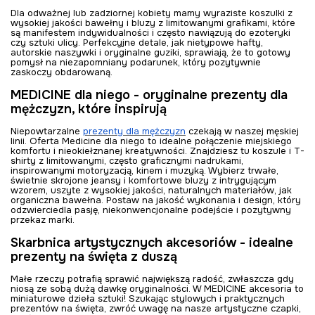
Dla odważnej lub zadziornej kobiety mamy wyraziste koszulki z
wysokiej jakości bawełny i bluzy z limitowanymi grafikami, które
są manifestem indywidualności i często nawiązują do ezoteryki
czy sztuki ulicy. Perfekcyjne detale, jak nietypowe hafty,
autorskie naszywki i oryginalne guziki, sprawiają, że to gotowy
pomysł na niezapomniany podarunek, który pozytywnie
zaskoczy obdarowaną.
MEDICINE dla niego - oryginalne prezenty dla
mężczyzn, które inspirują
Niepowtarzalne
prezenty dla mężczyzn
czekają w naszej męskiej
linii. Oferta Medicine dla niego to idealne połączenie miejskiego
komfortu i nieokiełznanej kreatywności. Znajdziesz tu koszule i T-
shirty z limitowanymi, często graficznymi nadrukami,
inspirowanymi motoryzacją, kinem i muzyką. Wybierz trwałe,
świetnie skrojone jeansy i komfortowe bluzy z intrygującym
wzorem, uszyte z wysokiej jakości, naturalnych materiałów, jak
organiczna bawełna. Postaw na jakość wykonania i design, który
odzwierciedla pasję, niekonwencjonalne podejście i pozytywny
przekaz marki.
Skarbnica artystycznych akcesoriów - idealne
prezenty na święta z duszą
Małe rzeczy potrafią sprawić największą radość, zwłaszcza gdy
niosą ze sobą dużą dawkę oryginalności. W MEDICINE akcesoria to
miniaturowe dzieła sztuki! Szukając stylowych i praktycznych
prezentów na święta, zwróć uwagę na nasze artystyczne czapki,