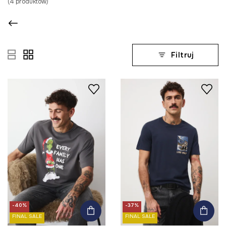
(
4
produktów
)
Filtruj
-40%
-37%
FINAL SALE
FINAL SALE