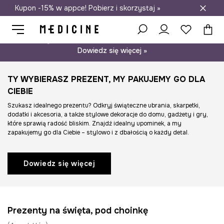
Kupon -15% w appce! Pobierz i skorzystaj »
Darmowa dostawa do salonów
Psst… mamy dla Ciebie kupon -15% na modele nieprzecenione.
Dowiedz się więcej »
TY WYBIERASZ PREZENT, MY PAKUJEMY GO DLA
CIEBIE
Szukasz idealnego prezentu? Odkryj świąteczne ubrania, skarpetki,
dodatki i akcesoria, a także stylowe dekoracje do domu, gadżety i gry,
które sprawią radość bliskim. Znajdź idealny upominek, a my
zapakujemy go dla Ciebie – stylowo i z dbałością o każdy detal.
Dowiedz się więcej
Prezenty na święta, pod choinkę