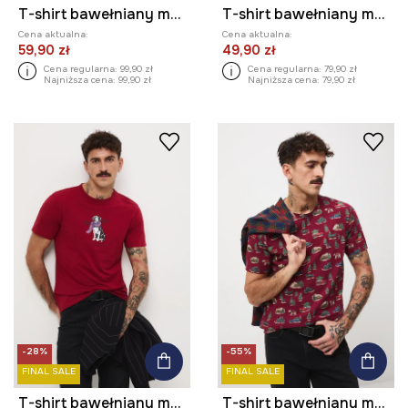
T-shirt bawełniany męski Grinch
T-shirt bawełniany męski z ozdobną naszywką
Cena aktualna:
Cena aktualna:
59,90 zł
49,90 zł
Cena regularna:
99,90 zł
Cena regularna:
79,90 zł
Najniższa cena:
99,90 zł
Najniższa cena:
79,90 zł
-28%
-55%
FINAL SALE
FINAL SALE
T-shirt bawełniany męski z elastanem z nadrukiem
T-shirt bawełniany męski świąteczny