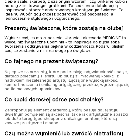
ciepłe szale, skarpety z szalonymi wzorami, czy unikalne kubki i
notesy z limitowanymi grafikami. Te codzienne detale będą
inspirować i otaczać obdarowanego kreatywnym światem. To
idealny wybór, gdy chcesz podarować coś osobistego, a
jednocześnie stylowego i użytecznego.
Prezenty świąteczne, które zostają na dłużej
Wybierz coś, co ma znaczenie. Ubrania i akcesoria MEDICINE to
więcej niż świąteczne upominki - to inspiracja do bycia sobą,
tworzenia i odkrywania piękna w codzienności. Podaruj bliskim
coś, co zostanie z nimi na długo po świętach.
Co fajnego na prezent świąteczny?
Najlepsze są prezenty, które podkreślają indywidualność i pasje,
dlatego polecamy T-shirty lub bluzy z limitowanej kolekcji z
nadrukiem niezależnego artysty. Łączą one wysoką jakość,
komfort noszenia i unikalny artystyczny przekaz, wyróżniając się
na tle masowych upominków.
Co kupić dorosłej córce pod choinkę?
Zaproponuj jej element garderoby, który pasuje do jej stylu.
Świetnym pomysłem są akcesoria, takie jak artystyczne apaszki
lub duże torby typu shopper z unikalnym printem, które są
zawsze praktyczne i modne.
Czy można wymienić lub zwrócić nietrafiony