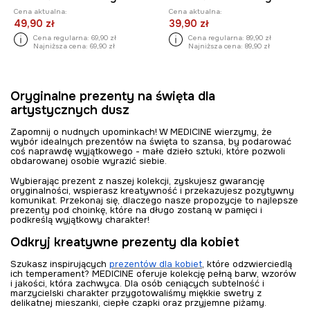
Cena aktualna:
Cena aktualna:
49,90 zł
39,90 zł
Cena regularna:
69,90 zł
Cena regularna:
89,90 zł
Najniższa cena:
69,90 zł
Najniższa cena:
89,90 zł
Oryginalne prezenty na święta dla
artystycznych dusz
Zapomnij o nudnych upominkach! W MEDICINE wierzymy, że
wybór idealnych prezentów na święta to szansa, by podarować
coś naprawdę wyjątkowego - małe dzieło sztuki, które pozwoli
obdarowanej osobie wyrazić siebie.
Wybierając prezent z naszej kolekcji, zyskujesz gwarancję
oryginalności, wspierasz kreatywność i przekazujesz pozytywny
komunikat. Przekonaj się, dlaczego nasze propozycje to najlepsze
prezenty pod choinkę, które na długo zostaną w pamięci i
podkreślą wyjątkowy charakter!
Odkryj kreatywne prezenty dla kobiet
Szukasz inspirujących
prezentów dla kobiet
, które odzwierciedlą
ich temperament? MEDICINE oferuje kolekcję pełną barw, wzorów
i jakości, która zachwyca. Dla osób ceniących subtelność i
marzycielski charakter przygotowaliśmy miękkie swetry z
delikatnej mieszanki, ciepłe czapki oraz przyjemne piżamy.