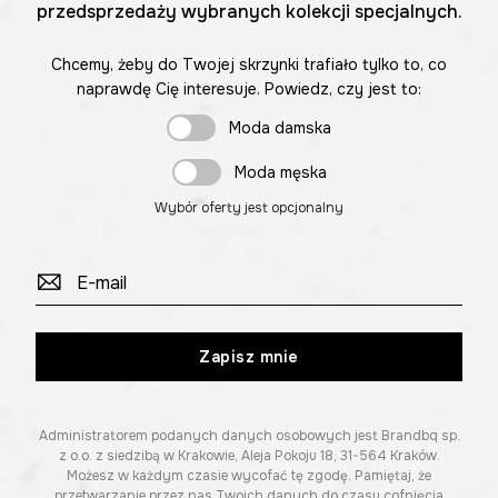
przedsprzedaży wybranych kolekcji specjalnych.
Chcemy, żeby do Twojej skrzynki trafiało tylko to, co
naprawdę Cię interesuje. Powiedz, czy jest to:
Moda damska
Moda męska
Wybór oferty jest opcjonalny
Zapisz mnie
Administratorem podanych danych osobowych jest Brandbq sp.
z o.o. z siedzibą w Krakowie, Aleja Pokoju 18, 31-564 Kraków.
Możesz w każdym czasie wycofać tę zgodę. Pamiętaj, że
przetwarzanie przez nas Twoich danych do czasu cofnięcia