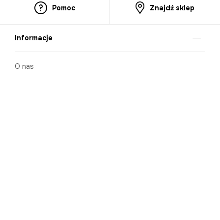
Pomoc
Znajdź sklep
Informacje
O nas
Nasze salony
Aplikacja mobilna
Zasady prezentowania towarów
Projekt Murale
Blog
Cooperation
Zgłaszanie naruszeń (whistleblowing)
Kontakt