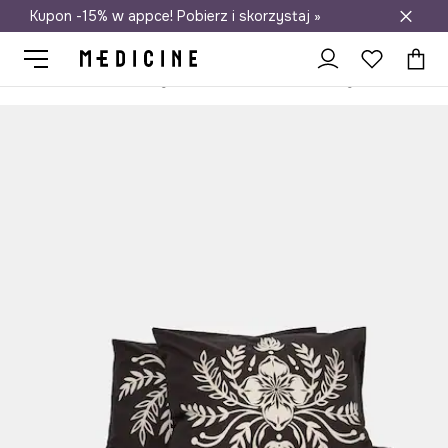
Kupon -15% w appce! Pobierz i skorzystaj »
Darmowa dostawa do salonów
Medicine
Home
Sypialnia
Pościele
Komplety pościeli