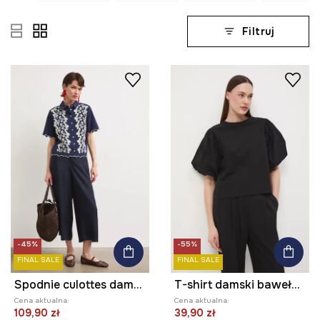
Filtruj
-45%
-55%
FINAL SALE
FINAL SALE
Spodnie culottes damskie z lyocellu
T-shirt damski bawełniany z elastanem
Cena aktualna:
Cena aktualna:
109,90 zł
39,90 zł