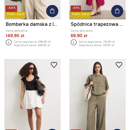
-44%
-41%
FINAL SALE
FINAL SALE
Bomberka damska z lnem w kropki
Spódnica trapezowa z wiskozą
Cena aktualna:
Cena aktualna:
149,90 zł
69,90 zł
Cena regularna:
269,90 zł
Cena regularna:
119,90 zł
Najniższa cena:
269,90 zł
Najniższa cena:
119,90 zł