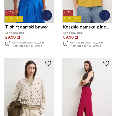
-40%
-43%
FINAL SALE
FINAL SALE
T-shirt damski bawełniany z efektem sprania
Koszula damska z lnem gładka
Cena aktualna:
Cena aktualna:
29,90 zł
89,90 zł
Cena regularna:
49,90 zł
Cena regularna:
159,90 zł
Najniższa cena:
49,90 zł
Najniższa cena:
159,90 zł