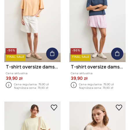
-50%
-50%
FINAL SALE
FINAL SALE
T-shirt oversize damski bawełniany z efektem sprania
T-shirt oversize damski bawełniany z efektem sprania
Cena aktualna:
Cena aktualna:
39,90 zł
39,90 zł
Cena regularna:
79,90 zł
Cena regularna:
79,90 zł
Najniższa cena:
79,90 zł
Najniższa cena:
79,90 zł