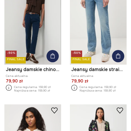
-50%
-50%
FINAL SALE
FINAL SALE
Jeansy damskie chino z paskiem
Jeansy damskie straight z efektem sprania
Cena aktualna:
Cena aktualna:
79,90 zł
79,90 zł
Cena regularna:
159,90 zł
Cena regularna:
159,90 zł
Najniższa cena:
159,90 zł
Najniższa cena:
159,90 zł