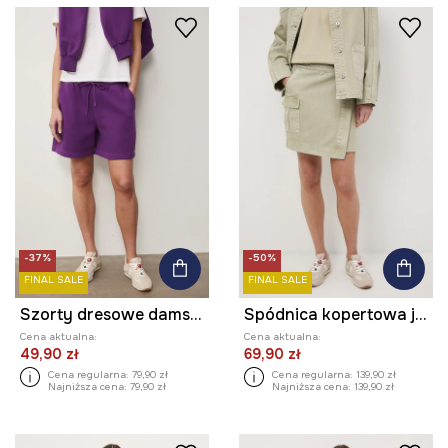
-37%
-50%
FINAL SALE
FINAL SALE
Szorty dresowe damskie
Spódnica kopertowa jeansowa
Cena aktualna:
Cena aktualna:
49,90 zł
69,90 zł
Cena regularna:
79,90 zł
Cena regularna:
139,90 zł
Najniższa cena:
79,90 zł
Najniższa cena:
139,90 zł