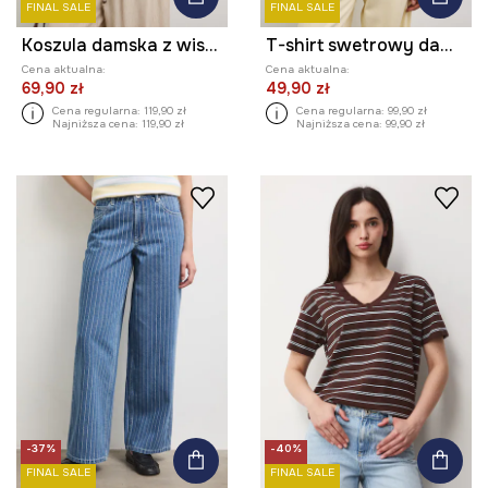
FINAL SALE
FINAL SALE
Koszula damska z wiskozą
T-shirt swetrowy damski bawełniany
Cena aktualna:
Cena aktualna:
69,90 zł
49,90 zł
Cena regularna:
119,90 zł
Cena regularna:
99,90 zł
Najniższa cena:
119,90 zł
Najniższa cena:
99,90 zł
-37%
-40%
FINAL SALE
FINAL SALE