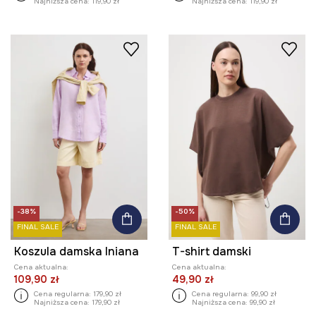
Najniższa cena:
119,90 zł
Najniższa cena:
119,90 zł
-38%
-50%
FINAL SALE
FINAL SALE
Koszula damska lniana
T-shirt damski
Cena aktualna:
Cena aktualna:
109,90 zł
49,90 zł
Cena regularna:
179,90 zł
Cena regularna:
99,90 zł
Najniższa cena:
179,90 zł
Najniższa cena:
99,90 zł