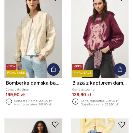
-33%
-39%
FINAL SALE
FINAL SALE
Bomberka damska bawełniana
Bluza z kapturem damska bawełniana by Agnieszka Łońska, Grafika Polska
Cena aktualna:
Cena aktualna:
199,90 zł
139,90 zł
Cena regularna:
299,90 zł
Cena regularna:
229,90 zł
Najniższa cena:
299,90 zł
Najniższa cena:
229,90 zł