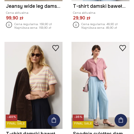
Jeansy wide leg damskie
T-shirt damski bawełniany
Cena aktualna:
Cena aktualna:
99,90 zł
29,90 zł
Cena regularna:
159,90 zł
Cena regularna:
49,90 zł
Najniższa cena:
159,90 zł
Najniższa cena:
49,90 zł
-40%
-35%
FINAL SALE
FINAL SALE
T-shirt damski bawełniany
Spodnie culottes damskie z lyocellu