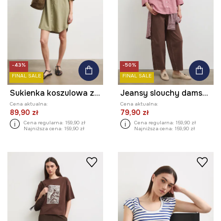
-43%
-50%
FINAL SALE
FINAL SALE
Sukienka koszulowa z lnem gładka
Jeansy slouchy damskie high waist
Cena aktualna:
Cena aktualna:
89,90 zł
79,90 zł
Cena regularna:
159,90 zł
Cena regularna:
159,90 zł
Najniższa cena:
159,90 zł
Najniższa cena:
159,90 zł