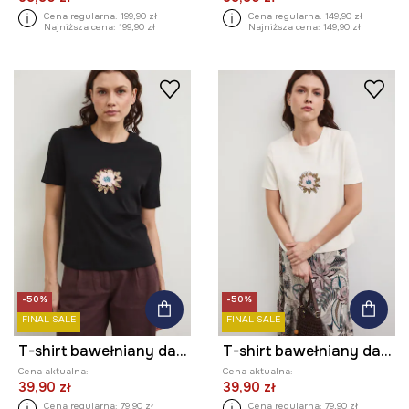
Cena regularna:
199,90 zł
Cena regularna:
149,90 zł
Najniższa cena:
199,90 zł
Najniższa cena:
149,90 zł
-50%
-50%
FINAL SALE
FINAL SALE
T-shirt bawełniany damski z elastanem interlock
T-shirt bawełniany damski z elastanem interlock
Cena aktualna:
Cena aktualna:
39,90 zł
39,90 zł
Cena regularna:
79,90 zł
Cena regularna:
79,90 zł