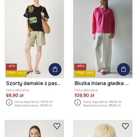
-41%
-45%
FINAL SALE
FINAL SALE
Szorty damskie z paskiem gładkie
Bluzka lniana gładka kolor różowy
Cena aktualna:
Cena aktualna:
69,90 zł
109,90 zł
Cena regularna:
119,90 zł
Cena regularna:
199,90 zł
Najniższa cena:
119,90 zł
Najniższa cena:
199,90 zł