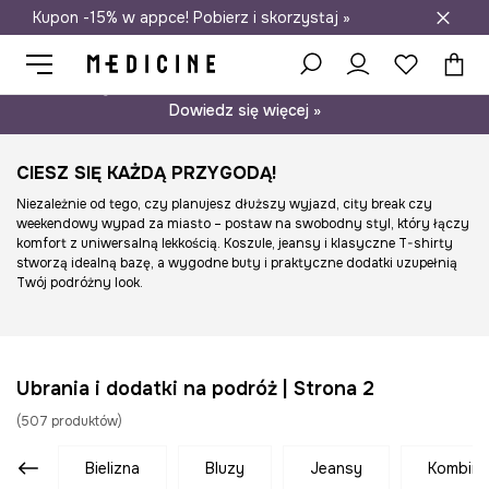
Kupon -15% w appce! Pobierz i skorzystaj »
Darmowa dostawa do salonów
Psst… mamy dla Ciebie kupon -15% na modele nieprzecenione.
Dowiedz się więcej »
CIESZ SIĘ KAŻDĄ PRZYGODĄ!
Niezależnie od tego, czy planujesz dłuższy wyjazd, city break czy
weekendowy wypad za miasto – postaw na swobodny styl, który łączy
komfort z uniwersalną lekkością. Koszule, jeansy i klasyczne T-shirty
stworzą idealną bazę, a wygodne buty i praktyczne dodatki uzupełnią
Twój podróżny look.
Ubrania i dodatki na podróż | Strona 2
(
507
produktów
)
bielizna
bluzy
jeansy
kombin