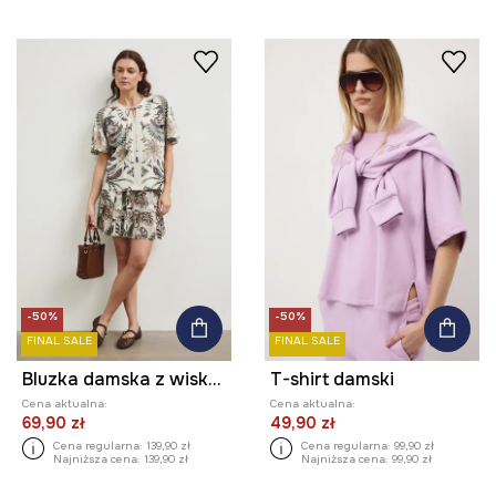
-50%
-50%
FINAL SALE
FINAL SALE
Bluzka damska z wiskozy wzorzysta
T-shirt damski
Cena aktualna:
Cena aktualna:
69,90 zł
49,90 zł
Cena regularna:
139,90 zł
Cena regularna:
99,90 zł
Najniższa cena:
139,90 zł
Najniższa cena:
99,90 zł