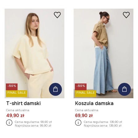
-50%
-50%
FINAL SALE
FINAL SALE
T-shirt damski
Koszula damska
Cena aktualna:
Cena aktualna:
49,90 zł
69,90 zł
Cena regularna:
99,90 zł
Cena regularna:
139,90 zł
Najniższa cena:
99,90 zł
Najniższa cena:
139,90 zł