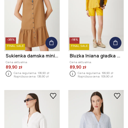
-35%
-18%
FINAL SALE
FINAL SALE
Sukienka damska mini z lyocellu
Bluzka lniana gładka kolor żółty
Cena aktualna:
Cena aktualna:
89,90 zł
89,90 zł
Cena regularna:
139,90 zł
Cena regularna:
199,90 zł
Najniższa cena:
139,90 zł
Najniższa cena:
109,90 zł