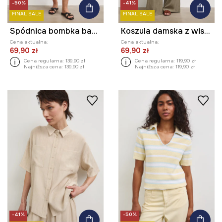
-50%
-41%
FINAL SALE
FINAL SALE
Spódnica bombka bawełniana z haftem
Koszula damska z wiskozą
Cena aktualna:
Cena aktualna:
69,90 zł
69,90 zł
Cena regularna:
139,90 zł
Cena regularna:
119,90 zł
Najniższa cena:
139,90 zł
Najniższa cena:
119,90 zł
-41%
-50%