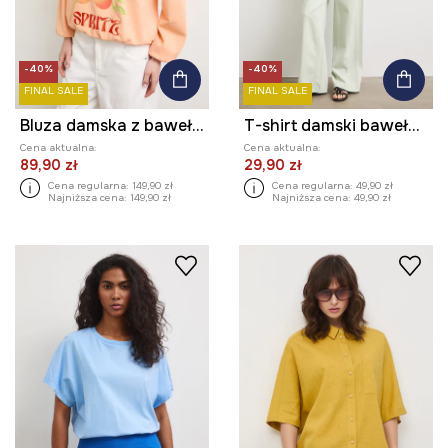
-40%
-40%
FINAL SALE
FINAL SALE
Bluza damska z bawełną
T-shirt damski bawełniany z efektem sprania
Cena aktualna:
Cena aktualna:
89,90 zł
29,90 zł
Cena regularna:
149,90 zł
Cena regularna:
49,90 zł
Najniższa cena:
149,90 zł
Najniższa cena:
49,90 zł