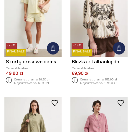
-28%
-56%
FINAL SALE
FINAL SALE
Szorty dresowe damskie bawełniane regular waist
Bluzka z falbanką damska bawełniana
Cena aktualna:
Cena aktualna:
49,90 zł
69,90 zł
Cena regularna:
69,90 zł
Cena regularna:
159,90 zł
Najniższa cena:
69,90 zł
Najniższa cena:
159,90 zł