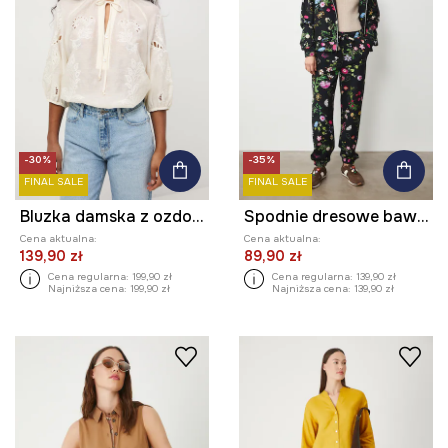
-30%
-35%
FINAL SALE
FINAL SALE
Bluzka damska z ozdobnymi haftami z domieszką lnu
Spodnie dresowe bawełniane damskie z elastanem wzorzyste
Cena aktualna:
Cena aktualna:
139,90 zł
89,90 zł
Cena regularna:
199,90 zł
Cena regularna:
139,90 zł
Najniższa cena:
199,90 zł
Najniższa cena:
139,90 zł