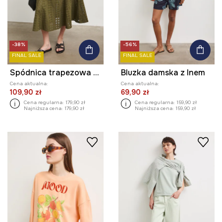
-38%
-56%
FINAL SALE
FINAL SALE
Spódnica trapezowa bawełniana
Bluzka damska z lnem
Cena aktualna:
Cena aktualna:
109,90 zł
69,90 zł
Cena regularna:
179,90 zł
Cena regularna:
159,90 zł
Najniższa cena:
179,90 zł
Najniższa cena:
159,90 zł