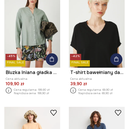
-45%
-42%
FINAL SALE
FINAL SALE
Bluzka lniana gładka kolor zielony
T-shirt bawełniany damski gładki interlock kolor czarny
Cena aktualna:
Cena aktualna:
109,90 zł
39,90 zł
Cena regularna:
199,90 zł
Cena regularna:
69,90 zł
Najniższa cena:
199,90 zł
Najniższa cena:
69,90 zł