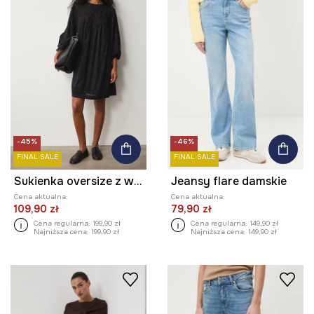
-45%
-46%
FINAL SALE
FINAL SALE
Sukienka oversize z wiskozą z koronkowymi wstawkami
Jeansy flare damskie
Cena aktualna:
Cena aktualna:
109,90 zł
79,90 zł
Cena regularna:
199,90 zł
Cena regularna:
149,90 zł
Najniższa cena:
199,90 zł
Najniższa cena:
149,90 zł