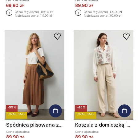
Cena aktualna:
Cena aktualna:
69,90 zł
89,90 zł
Cena regularna:
119,90 zł
Cena regularna:
199,90 zł
Najniższa cena:
119,90 zł
Najniższa cena:
199,90 zł
-55%
-40%
FINAL SALE
FINAL SALE
Spódnica plisowana z lyocellu
Koszula z domieszką lnu damska z ozdobną aplikacją
Cena aktualna:
Cena aktualna:
89,90 zł
89,90 zł