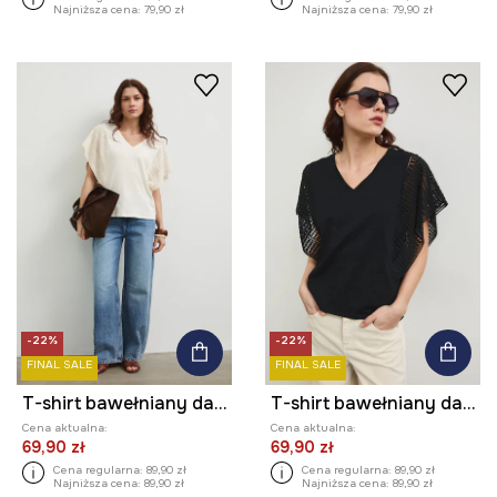
Najniższa cena:
79,90 zł
Najniższa cena:
79,90 zł
-22%
-22%
FINAL SALE
FINAL SALE
T-shirt bawełniany damski z ozdobnymi rękawami
T-shirt bawełniany damski z ozdobnymi rękawami
Cena aktualna:
Cena aktualna:
69,90 zł
69,90 zł
Cena regularna:
89,90 zł
Cena regularna:
89,90 zł
Najniższa cena:
89,90 zł
Najniższa cena:
89,90 zł