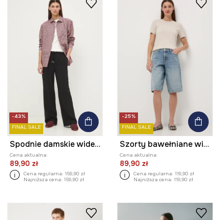
-43%
-25%
FINAL SALE
FINAL SALE
Spodnie damskie wide leg gładkie
Szorty bawełniane wide leg z efektem sprania
Cena aktualna:
Cena aktualna:
89,90 zł
89,90 zł
Cena regularna:
159,90 zł
Cena regularna:
119,90 zł
Najniższa cena:
159,90 zł
Najniższa cena:
119,90 zł