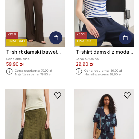
-25%
-50%
FINAL SALE
FINAL SALE
T-shirt damski bawełniany
T-shirt damski z modalem w paski
Cena aktualna:
Cena aktualna:
59,90 zł
29,90 zł
Cena regularna:
79,90 zł
Cena regularna:
59,90 zł
Najniższa cena:
79,90 zł
Najniższa cena:
59,90 zł