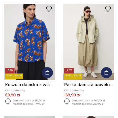
-41%
-37%
FINAL SALE
FINAL SALE
Koszula damska z wiskozy
Parka damska bawełniana
Cena aktualna:
Cena aktualna:
69,90 zł
169,90 zł
Cena regularna:
119,90 zł
Cena regularna:
269,90 zł
Najniższa cena:
119,90 zł
Najniższa cena:
269,90 zł