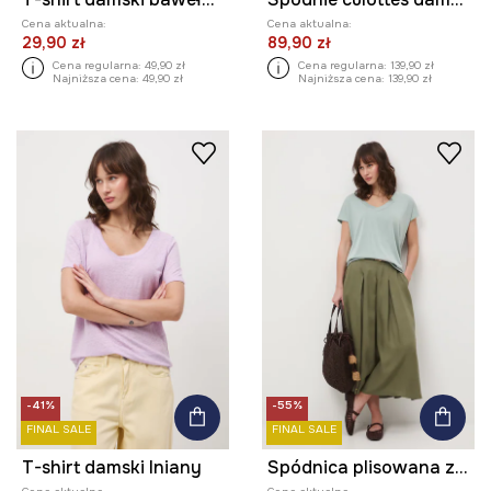
Cena aktualna:
Cena aktualna:
29,90 zł
89,90 zł
Cena regularna:
49,90 zł
Cena regularna:
139,90 zł
Najniższa cena:
49,90 zł
Najniższa cena:
139,90 zł
-41%
-55%
FINAL SALE
FINAL SALE
T-shirt damski lniany
Spódnica plisowana z lyocellu