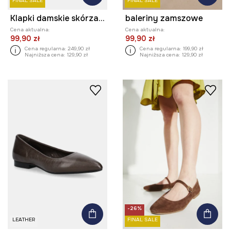
FINAL SALE
FINAL SALE
Klapki damskie skórzane
baleriny zamszowe
Cena aktualna:
Cena aktualna:
99,90 zł
99,90 zł
Cena regularna:
249,90 zł
Cena regularna:
199,90 zł
Najniższa cena:
129,90 zł
Najniższa cena:
129,90 zł
-26%
LEATHER
FINAL SALE