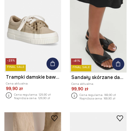
-23%
-41%
FINAL SALE
FINAL SALE
Trampki damskie bawełniane
Sandały skórzane damskie gładkie kolor czarny
Cena aktualna:
Cena aktualna:
99,90 zł
99,90 zł
Cena regularna:
129,90 zł
Cena regularna:
169,90 zł
Najniższa cena:
129,90 zł
Najniższa cena:
169,90 zł