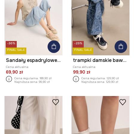
-30%
-23%
FINAL SALE
FINAL SALE
Sandały espadrylowe damskie
trampki damskie bawełniane
Cena aktualna:
Cena aktualna:
69,90 zł
99,90 zł
Cena regularna:
189,90 zł
Cena regularna:
129,90 zł
Najniższa cena:
99,90 zł
Najniższa cena:
129,90 zł