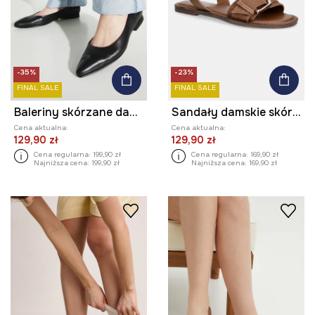
-35%
-23%
FINAL SALE
FINAL SALE
Baleriny skórzane damskie z elastyczną podeszwą kolor czarny
Sandały damskie skórzane z klamrą
Cena aktualna:
Cena aktualna:
129,90 zł
129,90 zł
Cena regularna:
199,90 zł
Cena regularna:
169,90 zł
Najniższa cena:
199,90 zł
Najniższa cena:
169,90 zł