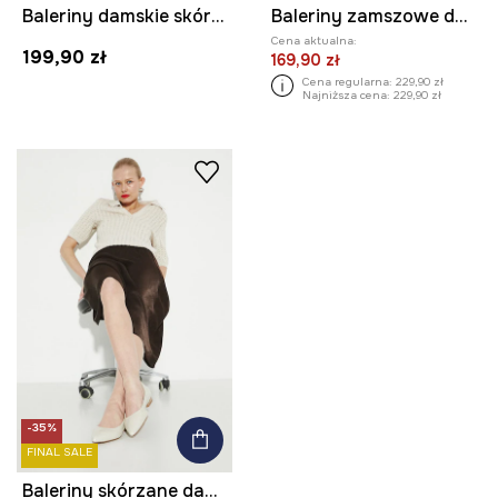
Baleriny damskie skórzane
Baleriny zamszowe damskie z elastyczną podeszwą kolor brązowy
Cena aktualna:
199,90 zł
169,90 zł
Cena regularna:
229,90 zł
Najniższa cena:
229,90 zł
-35%
FINAL SALE
Baleriny skórzane damskie z elastyczną podeszwą kolor beżowy