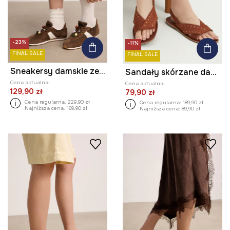
-23%
-11%
FINAL SALE
FINAL SALE
Sneakersy damskie ze skórą zamszową
Sandały skórzane damskie z aplikacją kolor brązowy
Cena aktualna:
Cena aktualna:
129,90 zł
79,90 zł
Cena regularna:
229,90 zł
Cena regularna:
189,90 zł
Najniższa cena:
169,90 zł
Najniższa cena:
89,90 zł