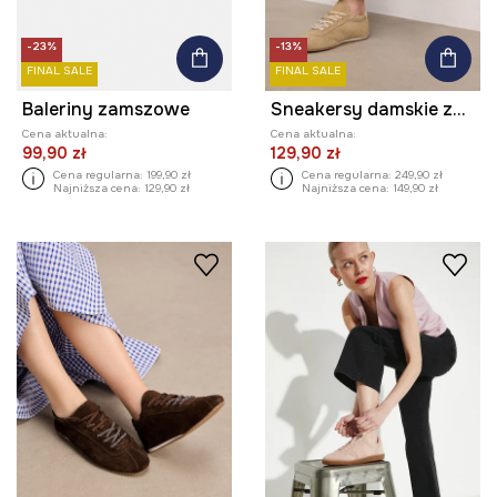
-23%
-13%
FINAL SALE
FINAL SALE
Baleriny zamszowe
Sneakersy damskie zamszowe
Cena aktualna:
Cena aktualna:
99,90 zł
129,90 zł
Cena regularna:
199,90 zł
Cena regularna:
249,90 zł
Najniższa cena:
129,90 zł
Najniższa cena:
149,90 zł