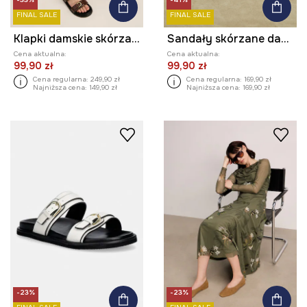
FINAL SALE
FINAL SALE
Klapki damskie skórzane
Sandały skórzane damskie kolor czarny
Cena aktualna:
Cena aktualna:
99,90 zł
99,90 zł
Cena regularna:
249,90 zł
Cena regularna:
169,90 zł
Najniższa cena:
149,90 zł
Najniższa cena:
169,90 zł
-23%
-23%