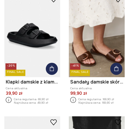
-20%
-41%
FINAL SALE
FINAL SALE
Klapki damskie z klamrami
Sandały damskie skórzane z klamrą
Cena aktualna:
Cena aktualna:
39,90 zł
99,90 zł
Cena regularna:
69,90 zł
Cena regularna:
169,90 zł
Najniższa cena:
49,90 zł
Najniższa cena:
169,90 zł