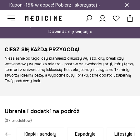
Kupon -15% w appce! Pobierz i skorzystaj »
Darmowa dostawa do salonów
Psst… mamy dla Ciebie kupon -15% na modele nieprzecenione.
Dowiedz się więcej »
CIESZ SIĘ KAŻDĄ PRZYGODĄ!
Niezależnie od tego, czy planujesz dłuższy wyjazd, city break czy
weekendowy wypad za miasto – postaw na swobodny styl, który łączy
komfort z uniwersalną lekkością. Koszule, jeansy i klasyczne T-shirty
stworzą idealną bazę, a wygodne buty i praktyczne dodatki uzupełnią
Twój podróżny look.
Ubrania i dodatki na podróż
(
37
produktów
)
klapki i sandały
espadryle
lifestyle i 