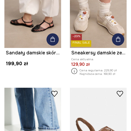
-23%
FINAL SALE
Sandały damskie skórzane
Sneakersy damskie ze skórą zamszową
Cena aktualna:
199,90 zł
129,90 zł
Cena regularna:
229,90 zł
Najniższa cena:
169,90 zł