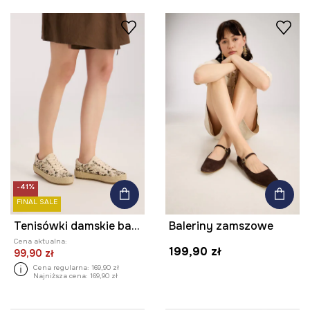
-41%
FINAL SALE
Tenisówki damskie bawełniane
Baleriny zamszowe
Cena aktualna:
199,90 zł
99,90 zł
Cena regularna:
169,90 zł
Najniższa cena:
169,90 zł