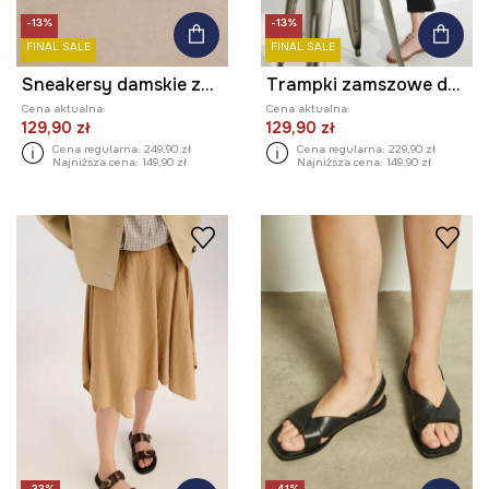
-13%
-13%
FINAL SALE
FINAL SALE
Sneakersy damskie zamszowe
Trampki zamszowe damskie z elastyczną podeszwą kolor różowy
Cena aktualna:
Cena aktualna:
129,90 zł
129,90 zł
Cena regularna:
249,90 zł
Cena regularna:
229,90 zł
Najniższa cena:
149,90 zł
Najniższa cena:
149,90 zł
-33%
-41%