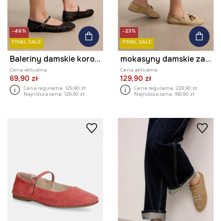
-46%
-23%
FINAL SALE
FINAL SALE
Baleriny damskie koronkowe
mokasyny damskie zamszowe
Cena aktualna:
Cena aktualna:
69,90 zł
129,90 zł
Cena regularna:
129,90 zł
Cena regularna:
229,90 zł
Najniższa cena:
129,90 zł
Najniższa cena:
169,90 zł