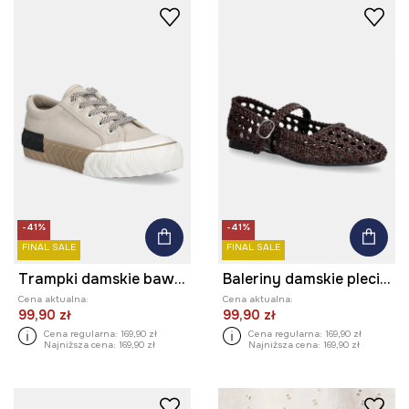
-41%
-41%
FINAL SALE
FINAL SALE
Trampki damskie bawełniane kolor beżowy
Baleriny damskie plecione
Cena aktualna:
Cena aktualna:
99,90 zł
99,90 zł
Cena regularna:
169,90 zł
Cena regularna:
169,90 zł
Najniższa cena:
169,90 zł
Najniższa cena:
169,90 zł