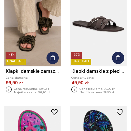
-41%
-37%
FINAL SALE
FINAL SALE
Klapki damskie zamszowe
Klapki damskie z plecionymi paskami
Cena aktualna:
Cena aktualna:
99,90 zł
49,90 zł
Cena regularna:
169,90 zł
Cena regularna:
79,90 zł
Najniższa cena:
169,90 zł
Najniższa cena:
79,90 zł