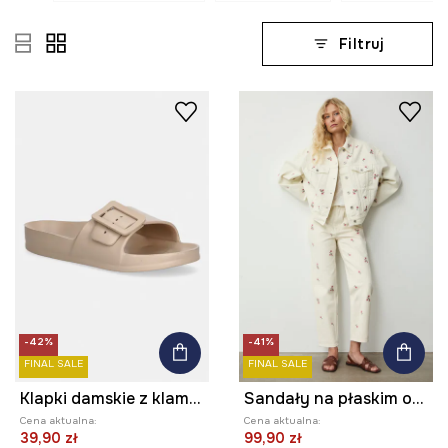
Filtruj
-42%
-41%
FINAL SALE
FINAL SALE
Klapki damskie z klamrą
Sandały na płaskim obcasie damskie skórzane
Cena aktualna:
Cena aktualna:
39,90 zł
99,90 zł