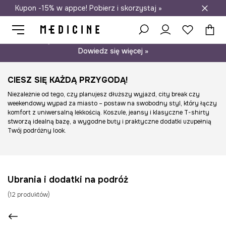
Kupon -15% w appce! Pobierz i skorzystaj »
Darmowa dostawa do salonów
Psst… mamy dla Ciebie kupon -15% na modele nieprzecenione.
Dowiedz się więcej »
CIESZ SIĘ KAŻDĄ PRZYGODĄ!
Niezależnie od tego, czy planujesz dłuższy wyjazd, city break czy
weekendowy wypad za miasto – postaw na swobodny styl, który łączy
komfort z uniwersalną lekkością. Koszule, jeansy i klasyczne T-shirty
stworzą idealną bazę, a wygodne buty i praktyczne dodatki uzupełnią
Twój podróżny look.
Ubrania i dodatki na podróż
(
12
produktów
)