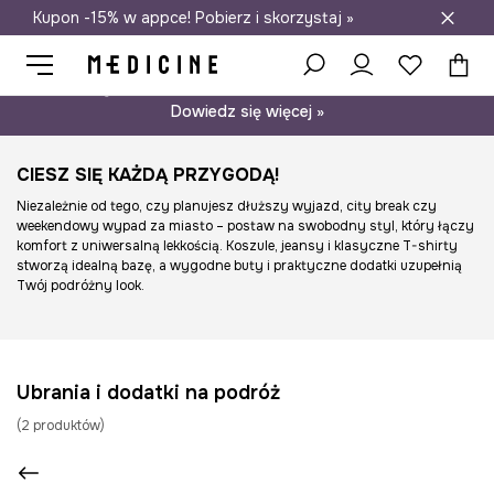
Kupon -15% w appce! Pobierz i skorzystaj »
Darmowa dostawa do salonów
Psst… mamy dla Ciebie kupon -15% na modele nieprzecenione.
Dowiedz się więcej »
CIESZ SIĘ KAŻDĄ PRZYGODĄ!
Niezależnie od tego, czy planujesz dłuższy wyjazd, city break czy
weekendowy wypad za miasto – postaw na swobodny styl, który łączy
komfort z uniwersalną lekkością. Koszule, jeansy i klasyczne T-shirty
stworzą idealną bazę, a wygodne buty i praktyczne dodatki uzupełnią
Twój podróżny look.
Ubrania i dodatki na podróż
(
2
produktów
)