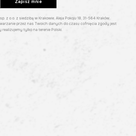
Zapisz mnie
z o.o. z siedzibą w Krakowie, Aleja Pokoju 18, 31-564 Kraków.
twarzanie przez nas Twoich danych do czasu cofnięcia zgody jest
 realizujemy tylko na terenie Polski.