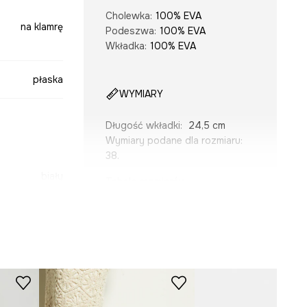
Cholewka
:
100% EVA
na klamrę
Podeszwa
:
100% EVA
Wkładka
:
100% EVA
płaska
WYMIARY
Długość wkładki
:
24,5 cm
Wymiary podane dla rozmiaru
:
38.
biały
Tabela rozmiarów
-KLD902-00X