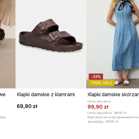
-33%
FINAL SALE
owe
Klapki damskie z klamrami
Klapki damskie skórza
Cena aktualna:
69,90 zł
99,90 zł
Cena regularna:
149,90 zł
żką:
Najniższa cena od wprowadzenia
sprzedaży:
149,90 zł