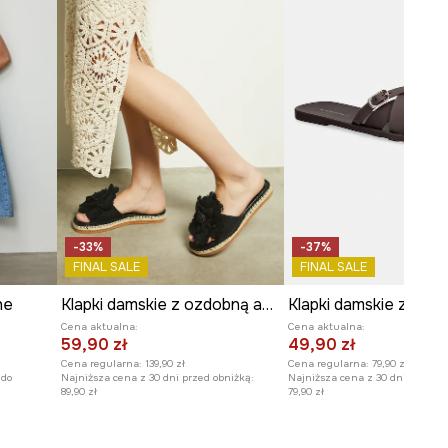
-33%
-37%
FINAL SALE
FINAL SALE
ne
Klapki damskie z ozdobną aplikacją kolor czarny
Cena aktualna:
Cena aktualna:
59,90 zł
49,90 zł
Cena regularna:
139,90 zł
Cena regularna:
79,90 zł
 do
Najniższa cena z 30 dni przed obniżką:
Najniższa cena z 30 dni przed o
89,90 zł
79,90 zł