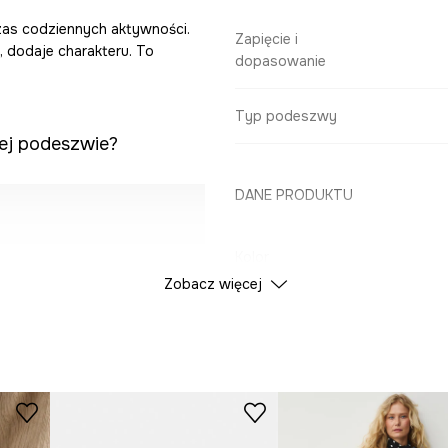
czas codziennych aktywności.
Zapięcie i
 dodaje charakteru. To
dopasowanie
Typ podeszwy
iej podeszwie?
DANE PRODUKTU
Kolor
la na indywidualne
Zobacz więcej
ID Produktu
RS26
różnymi stylizacjami.
Producent
norodnymi