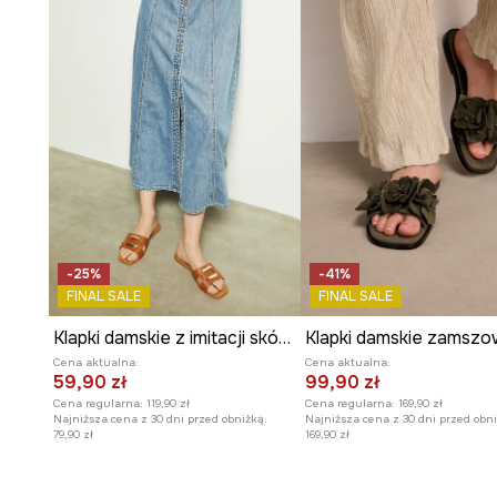
-25%
-41%
FINAL SALE
FINAL SALE
Klapki damskie z imitacji skóry kolor brązowy
Klapki damskie zamsz
Cena aktualna:
Cena aktualna:
59,90 zł
99,90 zł
Cena regularna:
119,90 zł
Cena regularna:
169,90 zł
Najniższa cena z 30 dni przed obniżką:
Najniższa cena z 30 dni przed obni
79,90 zł
169,90 zł