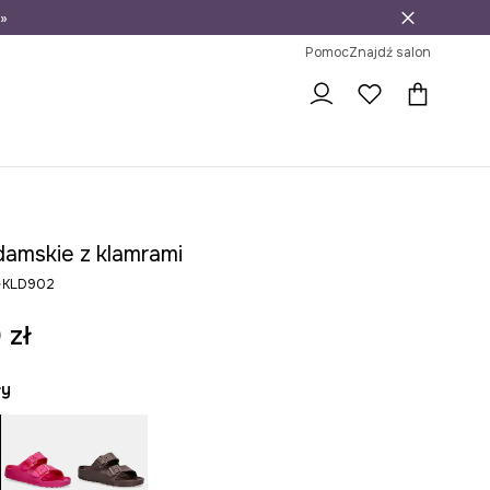
»
ni na zwrot
Pomoc
Znajdź salon
damskie z klamrami
6-KLD902
 zł
ły