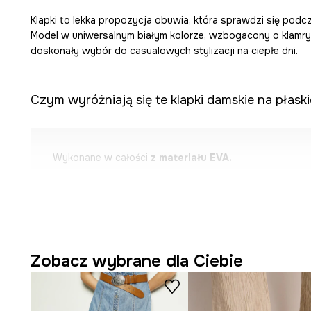
Klapki to lekka propozycja obuwia, która sprawdzi się pod
Model w uniwersalnym białym kolorze, wzbogacony o klamry,
doskonały wybór do casualowych stylizacji na ciepłe dni.
Czym wyróżniają się te klapki damskie na płask
Wykonane w całości
z materiału EVA.
Wsuwana konstrukcja z
regulowanymi klamrami
pozwa
dopasowanie.
Gładki wzór
w uniwersalnym kolorze ułatwia łączenie z 
Zobacz wybrane dla Ciebie
Casualowy styl
, który doskonale komponuje się z róż
stylizacjami.