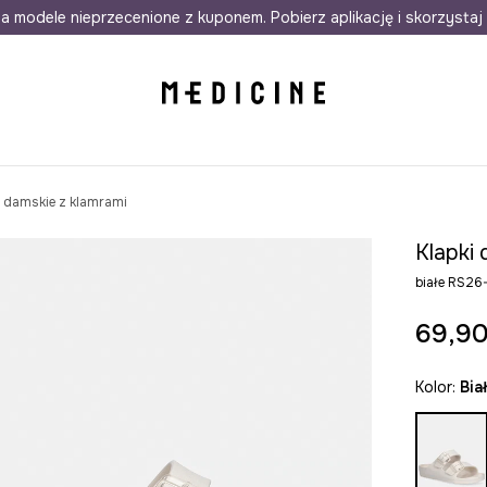
awet w 24h
a modele nieprzecenione z kuponem. Pobierz aplikację i skorzystaj 
Darmowa dostawa do salonów
30 d
i damskie z klamrami
Klapki 
białe RS2
69,90
Kolor:
bia