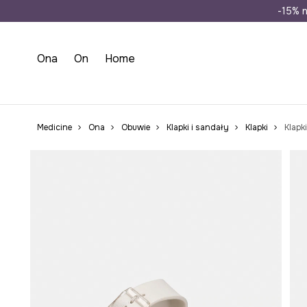
Wysyłka n
-15% n
Ona
On
Home
Medicine
Ona
Obuwie
Klapki i sandały
Klapki
Klapk