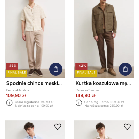
-45%
-42%
FINAL SALE
FINAL SALE
Spodnie chinos męskie lniane
Kurtka koszulowa męska z lnem
Cena aktualna:
Cena aktualna:
109,90 zł
149,90 zł
Cena regularna:
199,90 zł
Cena regularna:
259,90 zł
Najniższa cena:
199,90 zł
Najniższa cena:
259,90 zł