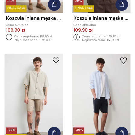
-31%
-31%
FINAL SALE
FINAL SALE
Koszula lniana męska z kołnierzykiem typu resort kolor multicolor
Koszula lniana męska z kołnierzykiem typu resort kolor multicolor
Cena aktualna:
Cena aktualna:
109,90 zł
109,90 zł
Cena regularna:
159,90 zł
Cena regularna:
159,90 zł
Najniższa cena:
159,90 zł
Najniższa cena:
159,90 zł
-38%
-30%