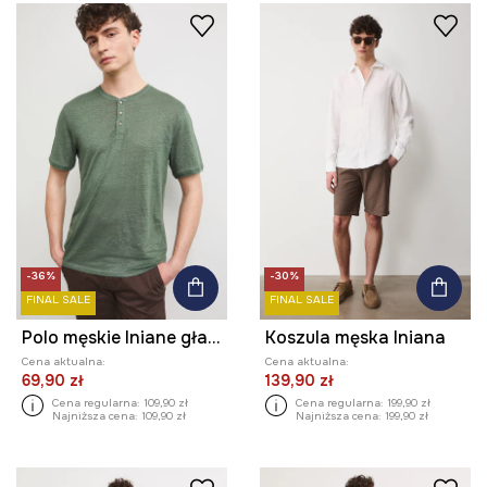
-36%
-30%
FINAL SALE
FINAL SALE
Polo męskie lniane gładkie
Koszula męska lniana
Cena aktualna:
Cena aktualna:
69,90 zł
139,90 zł
Cena regularna:
109,90 zł
Cena regularna:
199,90 zł
Najniższa cena:
109,90 zł
Najniższa cena:
199,90 zł