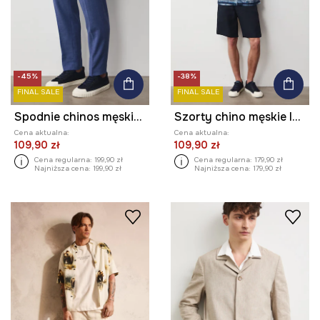
-45%
-38%
FINAL SALE
FINAL SALE
Spodnie chinos męskie z lnem
Szorty chino męskie lniane gładkie
Cena aktualna:
Cena aktualna:
109,90 zł
109,90 zł
Cena regularna:
199,90 zł
Cena regularna:
179,90 zł
Najniższa cena:
199,90 zł
Najniższa cena:
179,90 zł