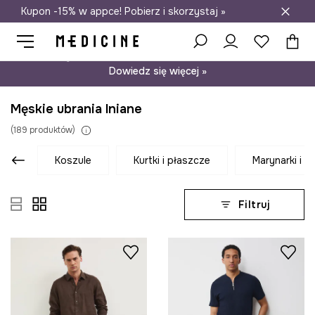
Kupon -15% w appce! Pobierz i skorzystaj »
Darmowa dostawa do salonów
Psst… mamy dla Ciebie kupon -15% na modele nieprzecenione.
Dowiedz się więcej »
Męskie ubrania lniane
(
189
produktów
)
koszule
kurtki i płaszcze
marynarki i k
Filtruj