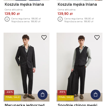
Koszula męska lniana
Koszula męska lniana
Cena aktualna:
Cena aktualna:
139,90 zł
139,90 zł
Cena regularna:
199,90 zł
Cena regularna:
199,90 zł
Najniższa cena:
199,90 zł
Najniższa cena:
199,90 zł
-44%
-55%
FINAL SALE
FINAL SALE
Marynarka jednorzędowa męska lniana gładka
Spodnie chinos męskie lniane gładkie