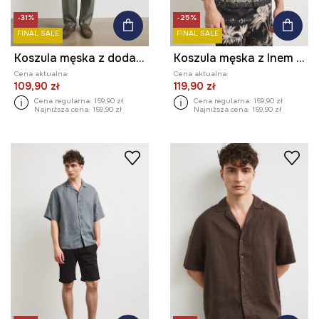
-31%
-25%
FINAL SALE
FINAL SALE
Koszula męska z dodatkiem lnu
Koszula męska z lnem z motywem roślinnym
Cena aktualna:
Cena aktualna:
109,90 zł
119,90 zł
Cena regularna:
159,90 zł
Cena regularna:
159,90 zł
Najniższa cena:
159,90 zł
Najniższa cena:
159,90 zł