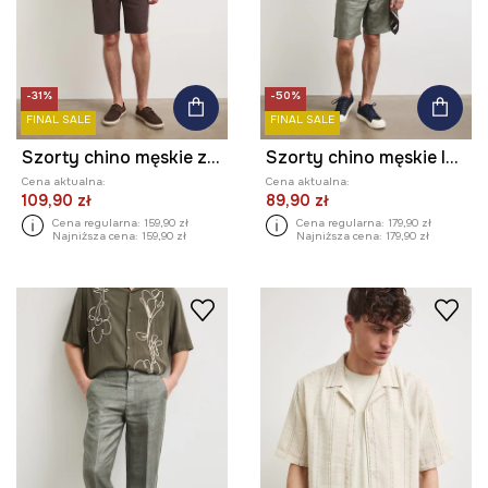
-31%
-50%
FINAL SALE
FINAL SALE
Szorty chino męskie z dodatkiem lnu regular waist
Szorty chino męskie lniane melanżowe
Cena aktualna:
Cena aktualna:
109,90 zł
89,90 zł
Cena regularna:
159,90 zł
Cena regularna:
179,90 zł
Najniższa cena:
159,90 zł
Najniższa cena:
179,90 zł