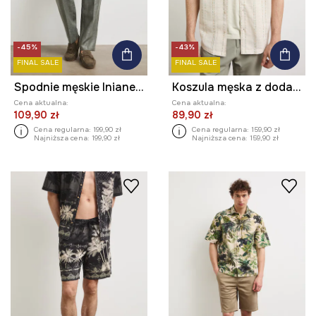
-45%
-43%
FINAL SALE
FINAL SALE
Spodnie męskie lniane melanżowe
Koszula męska z dodatkiem lnu w paski
Cena aktualna:
Cena aktualna:
109,90 zł
89,90 zł
Cena regularna:
199,90 zł
Cena regularna:
159,90 zł
Najniższa cena:
199,90 zł
Najniższa cena:
159,90 zł