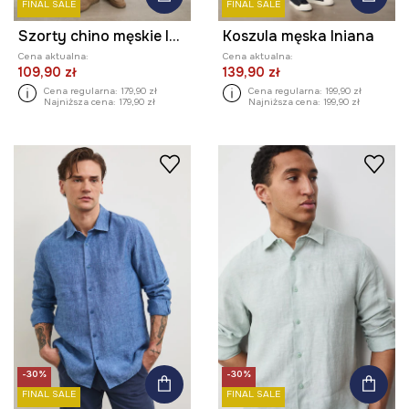
FINAL SALE
FINAL SALE
Szorty chino męskie lniane gładkie
Koszula męska lniana
Cena aktualna:
Cena aktualna:
109,90 zł
139,90 zł
Cena regularna:
179,90 zł
Cena regularna:
199,90 zł
Najniższa cena:
179,90 zł
Najniższa cena:
199,90 zł
-30%
-30%
FINAL SALE
FINAL SALE