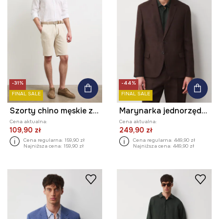
-31%
-44%
FINAL SALE
FINAL SALE
Szorty chino męskie z dodatkiem lnu regular waist
Marynarka jednorzędowa męska lniana gładka
Cena aktualna:
Cena aktualna:
109,90 zł
249,90 zł
Cena regularna:
159,90 zł
Cena regularna:
449,90 zł
Najniższa cena:
159,90 zł
Najniższa cena:
449,90 zł