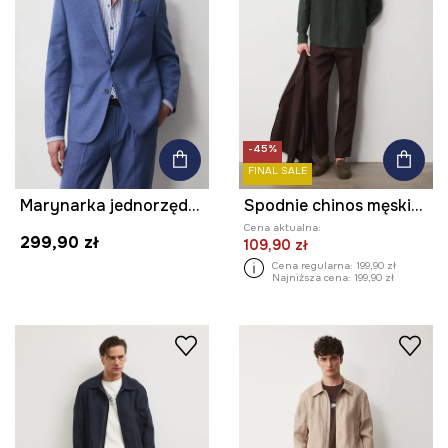
-45%
FINAL SALE
Marynarka jednorzędowa męska z lnem
Spodnie chinos męskie lniane gładkie
Cena aktualna:
299,90 zł
109,90 zł
Cena regularna:
199,90 zł
Najniższa cena:
199,90 zł