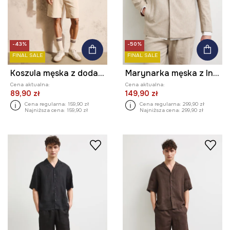
-43%
-50%
FINAL SALE
FINAL SALE
Koszula męska z dodatkiem lnu z kolekcji Bieszczadzki Park Narodowy x Medicine
Marynarka męska z lnem
Cena aktualna:
Cena aktualna:
89,90 zł
149,90 zł
Cena regularna:
159,90 zł
Cena regularna:
299,90 zł
Najniższa cena:
159,90 zł
Najniższa cena:
299,90 zł