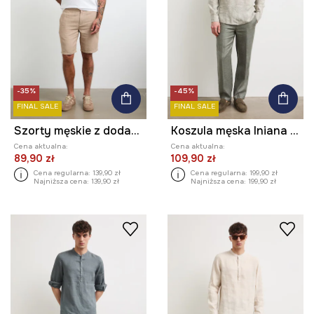
-35%
-45%
FINAL SALE
FINAL SALE
Szorty męskie z dodatkiem lnu melanżowe
Koszula męska lniana melanżowa
Cena aktualna:
Cena aktualna:
89,90 zł
109,90 zł
Cena regularna:
139,90 zł
Cena regularna:
199,90 zł
Najniższa cena:
139,90 zł
Najniższa cena:
199,90 zł