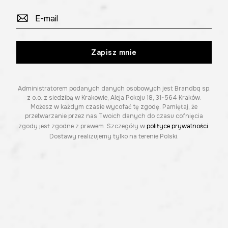
Zapisz mnie
Administratorem podanych danych osobowych jest Brandbq sp.
z o.o. z siedzibą w Krakowie, Aleja Pokoju 18, 31-564 Kraków.
Możesz w każdym czasie wycofać tę zgodę. Pamiętaj, że
przetwarzanie przez nas Twoich danych do czasu cofnięcia
zgody jest zgodne z prawem. Szczegóły w
polityce prywatności
.
Dostawy realizujemy tylko na terenie Polski.