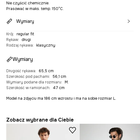
Nie czyścić chemicznie.
Prasować w maks. temp. 150°C.
Wymiary
Krój
:
regular fit
Rękaw
:
długi
Rodzaj rękawa
:
klasyczny
Wymiary
Długość rękawa
:
65,5 cm
Szerokość pod pachami
:
56,1 cm
Wymiary podane dla rozmiaru
:
M.
Szerokość w ramionach
:
47 cm
Model na zdjęciu ma 186 cm wzrostu i ma na sobie rozmiar L.
Zobacz wybrane dla Ciebie