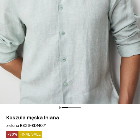
Koszula męska lniana
zielona RS26-KDM071
-30%
FINAL SALE