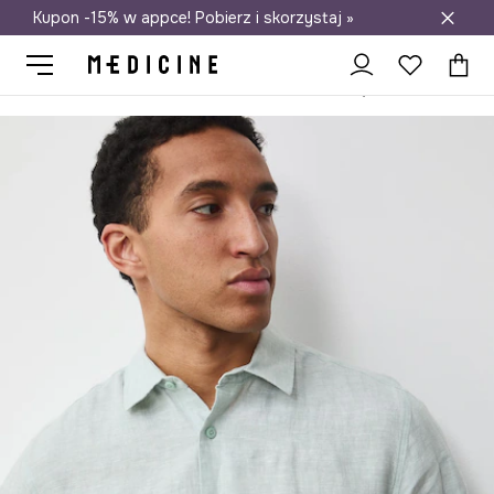
Kupon -15% w appce! Pobierz i skorzystaj »
Darmowa dostawa do salonów
Medicine
On
Odzież
Koszule
Koszula męska lniana