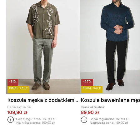
-31%
-47%
FINAL SALE
FINAL SALE
Koszula męska z dodatkiem lnu
Cena aktualna:
Cena aktualna:
109,90 zł
89,90 zł
Cena regularna:
159,90 zł
Cena regularna:
169,90 zł
Najniższa cena:
159,90 zł
Najniższa cena:
169,90 zł