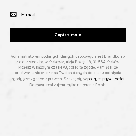
Zapisz mnie
Administratorem podanych danych osobowych jest Brandbq sp.
z o.o. z siedzibą w Krakowie, Aleja Pokoju 18, 31-564 Kraków.
Możesz w każdym czasie wycofać tę zgodę. Pamiętaj, że
przetwarzanie przez nas Twoich danych do czasu cofnięcia
zgody jest zgodne z prawem. Szczegóły w
polityce prywatności
.
Dostawy realizujemy tylko na terenie Polski.