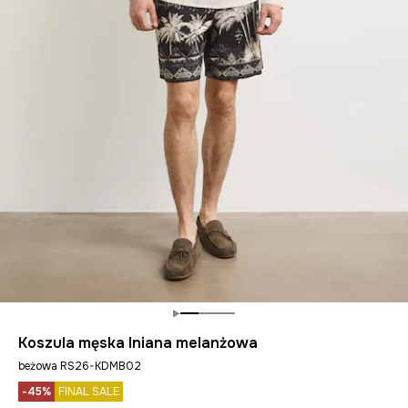
Koszula męska lniana melanżowa
beżowa RS26-KDMB02
-45%
FINAL SALE