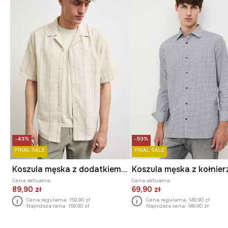
-43%
-53%
FINAL SALE
FINAL SALE
Koszula męska z dodatkiem lnu w paski
Cena aktualna:
Cena aktualna:
89,90 zł
69,90 zł
Cena regularna:
159,90 zł
Cena regularna:
149,90 zł
Najniższa cena:
159,90 zł
Najniższa cena:
149,90 zł