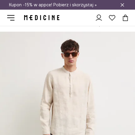
Kupon -15% w appce! Pobierz i skorzystaj »
Darmowa dostawa do salonów
Medicine
On
Odzież
Koszule
Koszula męska lniana melanżo