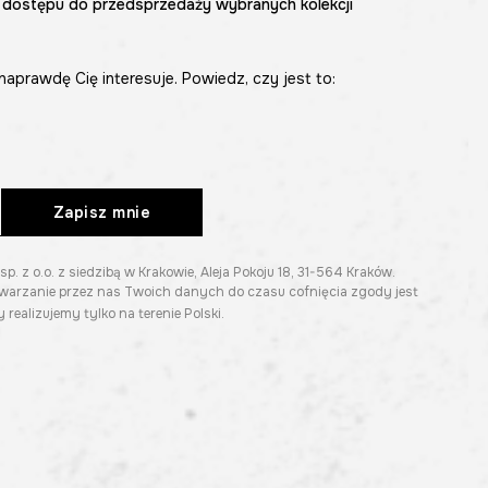
 dostępu do przedsprzedaży wybranych kolekcji
naprawdę Cię interesuje. Powiedz, czy jest to:
Zapisz mnie
z o.o. z siedzibą w Krakowie, Aleja Pokoju 18, 31-564 Kraków.
twarzanie przez nas Twoich danych do czasu cofnięcia zgody jest
 realizujemy tylko na terenie Polski.