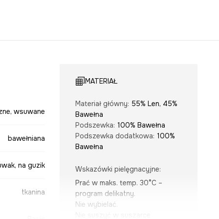
MATERIAŁ
Materiał główny
:
55% Len, 45%
zne, wsuwane
Bawełna
Podszewka
:
100% Bawełna
Podszewka dodatkowa
:
100%
bawełniana
Bawełna
uwak, na guzik
Wskazówki pielęgnacyjne
:
Prać w maks. temp. 30°C –
tkanina
program delikatny.
Nie wybielać.
Nie suszyć w suszarce