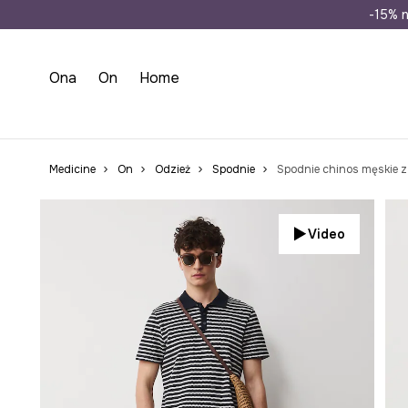
Wysyłka n
-15% n
Ona
On
Home
Medicine
On
Odzież
Spodnie
Spodnie chinos męskie z
Video