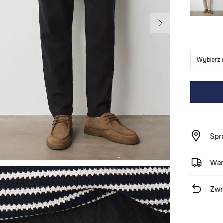
Wybierz 
Spr
War
Zwr