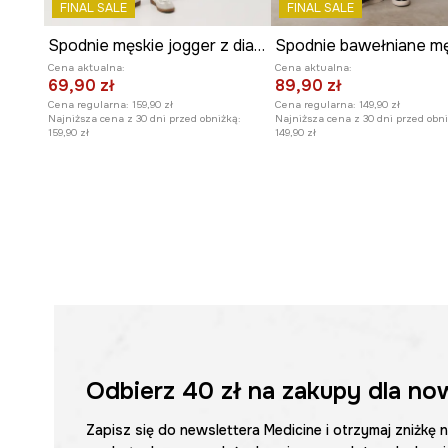
FINAL SALE
FINAL SALE
Wzór
melanżowy
nadaje spodniom subtelny, ale intere
Spodnie męskie jogger z diagonalu
Cena aktualna:
Cena aktualna:
69,90 zł
89,90 zł
Cena regularna:
159,90 zł
Cena regularna:
149,90 zł
Najniższa cena z 30 dni przed obniżką:
Najniższa cena z 30 dni przed obni
159,90 zł
149,90 zł
Odbierz
40 zł
na zakupy dla no
Zapisz się do newslettera Medicine i otrzymaj zniżkę 