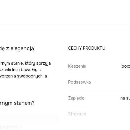
ę z elegancją
CECHY PRODUKTU
rnym stanie, który sprzyja
Kieszenie
boc
anki lnu i bawełny, z
worzenia swobodnych, a
Podszewka
Zapięcie
na s
larnym stanem?
Struktura
 elegancję z