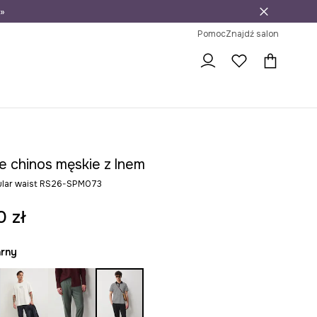
»
ni na zwrot
Pomoc
Znajdź salon
e chinos męskie z lnem
ular waist RS26-SPM073
0 zł
arny