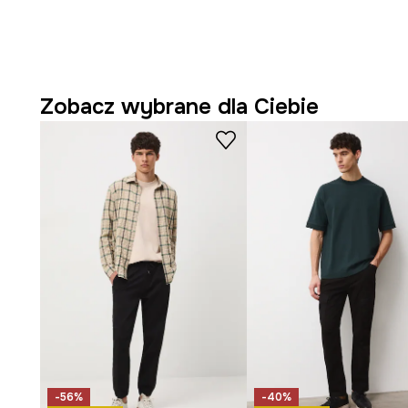
codzienną swobodą.
Prosty krój nogawek
wspiera komfort noszenia, nie kr
Regularny stan
stabilnie utrzymuje spodnie na miejscu
Zobacz wybrane dla Ciebie
wygodzie.
Mieszanka lnu i bawełny
oferuje przewiewność i przy
skórze.
Bawełniana podszewka
zwiększa komfort użytkowani
produktu.
Zwężane nogawki
subtelnie modelują sylwetkę, dod
charakteru.
Praktyczne
boczne kieszenie wsuwane
to funkcjonal
drobiazgi.
-56%
-40%
Zapięcie na
guzik i zamek
oraz ściągacz w pasie ułat