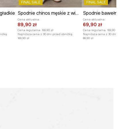
FINAL SALE
FINAL SALE
M.
Szerokość w biodrach
:
54 cm
gładkie
Spodnie chinos męskie z wiskozą
Wysokość stanu
:
28 cm
Cena aktualna:
Cena aktualna:
89,90 zł
69,90 zł
Model na zdjęciu ma 188 cm
Cena regularna:
169,90 zł
Cena regularna:
169,90 zł
wzrostu i ma na sobie rozmiar M.
niżką:
Najniższa cena z 30 dni przed obniżką:
Najniższa cena z 30 dni przed o
169,90 zł
89,90 zł
Zobacz wymiary produktu