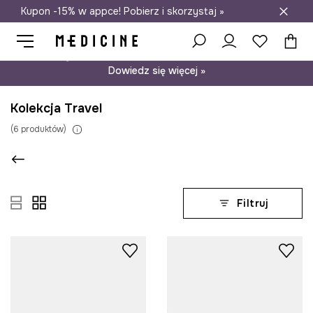
Kupon -15% w appce! Pobierz i skorzystaj »
Darmowa dostawa do salonów
Psst… mamy dla Ciebie kupon -15% na modele nieprzecenione.
Dowiedz się więcej »
Kolekcja Travel
(
6
produktów
)
Filtruj