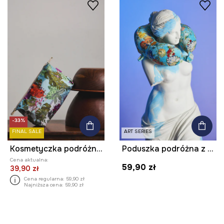
-33%
FINAL SALE
ART SERIES
Kosmetyczka podróżna damska z kolekcji Ilona Tambor x Medicine
Poduszka podróżna z kolekcji Eviva L'arte
Cena aktualna:
59,90 zł
39,90 zł
Cena regularna:
59,90 zł
Najniższa cena:
59,90 zł