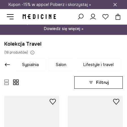
Kupon -15% w appce! Pobierz i skorzystaj »
Darmowa dostawa do salonów
Psst… mamy dla Ciebie kupon -15% na modele nieprzecenione.
Dowiedz się więcej »
Kolekcja Travel
(
18
produktów
)
sypialnia
salon
lifestyle i travel
Filtruj