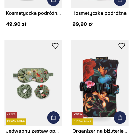
Kosmetyczka podróżna transparentna
Kosmetyczka podróżna
49,90 zł
99,90 zł
-28%
-20%
FINAL SALE
FINAL SALE
Jedwabny zestaw opaska na oczy i gumki do włosów
Organizer na biżuterię wzorzysty podróżny