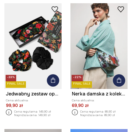
-33%
-22%
FINAL SALE
FINAL SALE
Jedwabny zestaw opaski na oczy i gumek do włosów
Nerka damska z kolekcji Ilona Tambor x Medicine
Cena aktualna:
Cena aktualna:
99,90 zł
69,90 zł
Cena regularna:
149,90 zł
Cena regularna:
89,90 zł
Najniższa cena:
149,90 zł
Najniższa cena:
89,90 zł