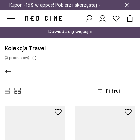
Kupon -15% w appce! Pobierz i skorzystaj »
Darmowa dostawa do salonów
Psst… mamy dla Ciebie kupon -15% na modele nieprzecenione.
Dowiedz się więcej »
Kolekcja Travel
(
3
produktów
)
Filtruj