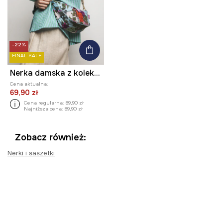
-22%
FINAL SALE
Nerka damska z kolekcji Ilona Tambor x Medicine
Cena aktualna:
69,90 zł
Cena regularna:
89,90 zł
Najniższa cena:
89,90 zł
Zobacz również:
Nerki i saszetki