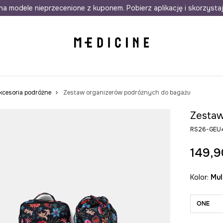
awet w 24h
na modele nieprzecenione z kuponem. Pobierz aplikację i skorzysta
Darmowa dostawa do salonów
30 d
kcesoria podróżne
Zestaw organizerów podróżnych do bagażu
Zestaw
RS26-GEU
149,9
Kolor:
mu
ONE