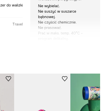
zer do walizki
Nie wybielać.
Nie suszyć w suszarce
bębnowej.
Nie czyścić chemicznie.
Travel
Nie prasować.
Prać w maks. temp. 40°C –
program delikatny.
a inspirowana
lturą Meksyku
multicolor
-GEU402-MLA