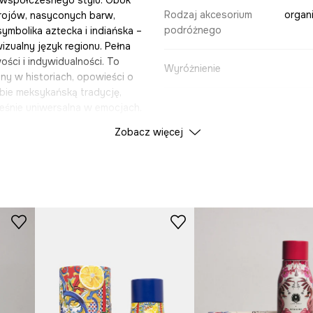
Rodzaj akcesorium
organi
trojów, nasyconych barw,
podróżnego
ymbolika aztecka i indiańska –
izualny język regionu. Pełna
ości i indywidualności. To
Wyróżnienie
ny w historiach, opowieści o
bie meksykańską tradycję,
ześnie uniwersalna w emocjach.
DANE PRODUKTU
Zobacz więcej
dróżnych?
Kolekcja
Kolekcj
ku
wne pakowanie i
Kolor
ID Produktu
RS26
ymalne dopasowanie
Producent
obciążając