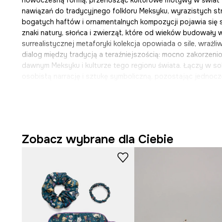
nawiązań do tradycyjnego folkloru Meksyku, wyrazistych s
bogatych haftów i ornamentalnych kompozycji pojawia się s
znaki natury, słońca i zwierząt, które od wieków budowały w
surrealistycznej metaforyki kolekcja opowiada o sile, wrażliw
dialog między tradycją a teraźniejszością: mocno zakorzenio
dawnym Meksyku i kulturze tego regionu świata. Łączy w so
osobistą narrację i sztukę symboliczną, pozostając jednoc
Czym wyróżnia się ten zestaw organizerów po
Zobacz wybrane dla Ciebie
Kompleksowy zestaw 6 elementów
wspomaga efekty
segregację odzieży oraz akcesoriów.
Różnorodne rozmiary i typy toreb
pozwalają na opt
do zawartości bagażu.
Lekka konstrukcja
sprzyja łatwemu transportowi, nie 