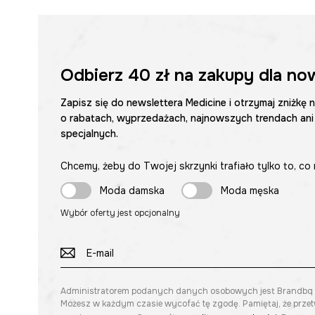
Odbierz
40 zł
na zakupy dla no
Zapisz się do newslettera Medicine i otrzymaj zniżkę 
o rabatach, wyprzedażach, najnowszych trendach ani
specjalnych.
Chcemy, żeby do Twojej skrzynki trafiało tylko to, co 
Moda damska
Moda męska
Wybór oferty jest opcjonalny
Administratorem podanych danych osobowych jest Brandbq sp. 
Możesz w każdym czasie wycofać tę zgodę. Pamiętaj, że prze