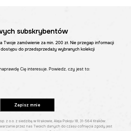
wych subskrybentów
na Twoje zamówienie za min. 200 zł. Nie przegap informacji
 dostępu do przedsprzedaży wybranych kolekcji
naprawdę Cię interesuje. Powiedz, czy jest to:
Zapisz mnie
z o.o. z siedzibą w Krakowie, Aleja Pokoju 18, 31-564 Kraków.
twarzanie przez nas Twoich danych do czasu cofnięcia zgody jest