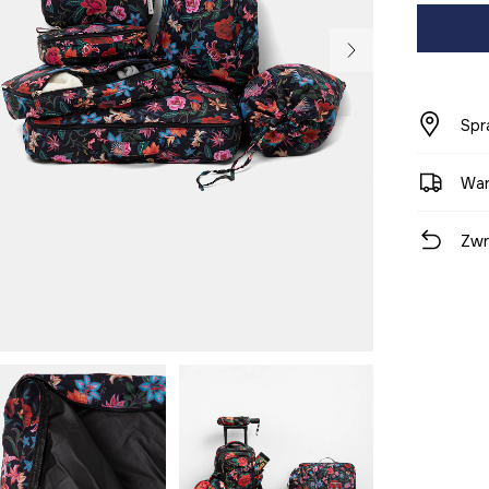
Spr
War
Zwr