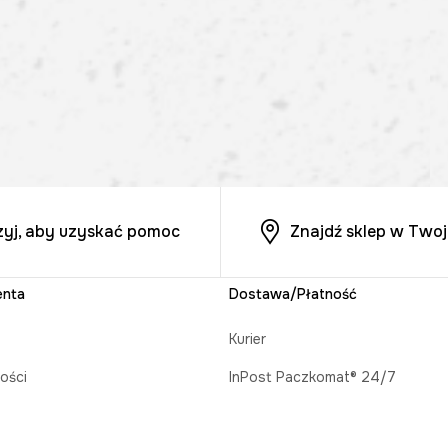
zyj, aby uzyskać pomoc
Znajdź sklep w Twoj
enta
Dostawa/Płatność
Kurier
ości
InPost Paczkomat® 24/7
acji zamówienia
Odbiór w salonie MEDICINE