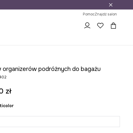
j
ni na zwrot
Pomoc
Znajdź salon
 organizerów podróżnych do bagażu
402
0 zł
lticolor