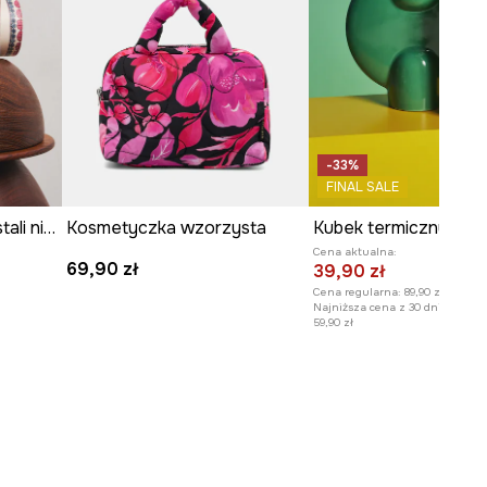
-33%
FINAL SALE
Butelka termiczna ze stali nierdzewnej z kolekcji Ilona Tambor x Medicine
Kosmetyczka wzorzysta
Cena aktualna:
69,90 zł
39,90 zł
Cena regularna:
89,90 zł
Najniższa cena z 30 dni przed o
59,90 zł