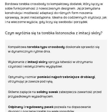
Bordowa torebka crossbody to kompaktowy dodatek, który łączy w
sobie funkcjonalność z nowoczesnym designem. Jej przemyślana
konstrukcja i możliwość adaptacji do różnych form noszenia
sprawiają, że jest niezastąpiona. Idealna do codziennych stylizacji, jak
i na wieczorne wyjścia, gdy liczy się swoboda i porządek.
Czym wyróżnia się ta torebka listonoszka z imitacji skóry?
Kompaktowa
torebka typu crossbody
doskonale sprawdzi się
w dynamicznym rytmie dnia.
Wykonanie z
imitacji skóry
sprzyja łatwości w utrzymaniu
czystości i estetycznemu wyglądowi.
Optymalny rozmiar
pomieści najpotrzebniejsze drobiazgi
,
utrzymując je zawsze pod ręką.
Główne zapięcie na
solidny suwak
zabezpiecza zawartość przed
przypadkowym wypadnięciem.
Odpinany i regulowany pasek
pozwala na dopasowanie
długości i noszenie torebki na wiele sposobów.