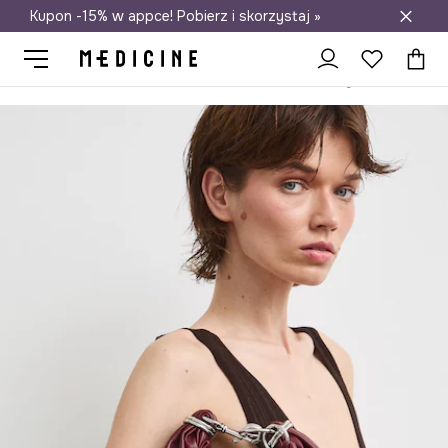
Kupon -15% w appce! Pobierz i skorzystaj »
Darmowa dostawa do salonów
Medicine
Ona
Akcesoria
Torebki
Crossbody i listonoszki