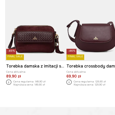
-40%
-46%
FINAL SALE
FINAL SALE
Torebka damska z imitacji skóry z brelokiem
Torebka crossbody da
Cena aktualna:
Cena aktualna:
89,90 zł
69,90 zł
Cena regularna:
149,90 zł
Cena regularna:
129,90 zł
Najniższa cena:
149,90 zł
Najniższa cena:
129,90 zł