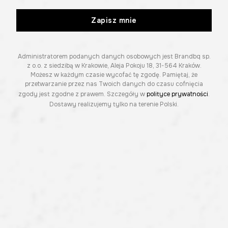
Zapisz mnie
Administratorem podanych danych osobowych jest Brandbq sp.
z o.o. z siedzibą w Krakowie, Aleja Pokoju 18, 31-564 Kraków.
Możesz w każdym czasie wycofać tę zgodę. Pamiętaj, że
przetwarzanie przez nas Twoich danych do czasu cofnięcia
zgody jest zgodne z prawem. Szczegóły w
polityce prywatności
.
Dostawy realizujemy tylko na terenie Polski.