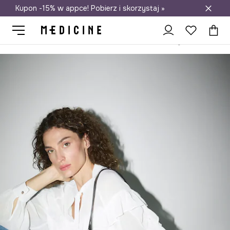
Kupon -15% w appce! Pobierz i skorzystaj »
Darmowa dostawa do salonów
Medicine
Ona
Akcesoria
Torebki
Crossbody i listonoszki