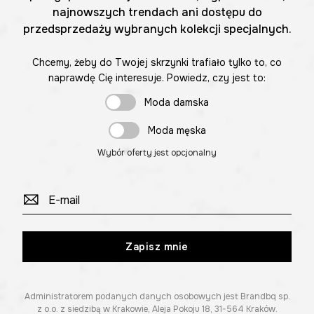
najnowszych trendach ani dostępu do
przedsprzedaży wybranych kolekcji specjalnych.
Chcemy, żeby do Twojej skrzynki trafiało tylko to, co
naprawdę Cię interesuje. Powiedz, czy jest to:
Moda damska
Moda męska
Wybór oferty jest opcjonalny
Zapisz mnie
Administratorem podanych danych osobowych jest Brandbq sp.
z o.o. z siedzibą w Krakowie, Aleja Pokoju 18, 31-564 Kraków.