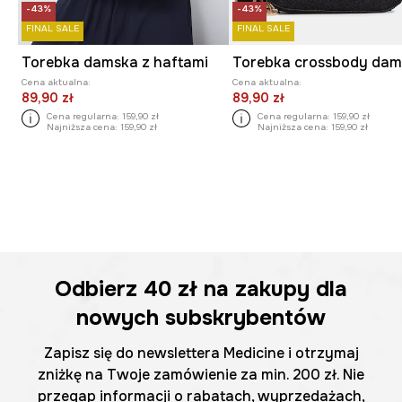
-43%
-43%
FINAL SALE
FINAL SALE
Torebka damska z haftami
Cena aktualna:
Cena aktualna:
89,90 zł
89,90 zł
Cena regularna:
159,90 zł
Cena regularna:
159,90 zł
Najniższa cena:
159,90 zł
Najniższa cena:
159,90 zł
Odbierz
40 zł
na zakupy dla
nowych subskrybentów
Zapisz się do newslettera Medicine i otrzymaj
zniżkę na Twoje zamówienie za min. 200 zł. Nie
przegap informacji o rabatach, wyprzedażach,