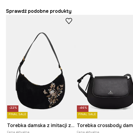
Sprawdź podobne produkty
-22%
-46%
FINAL SALE
FINAL SALE
Torebka damska z imitacji zamszu
Torebka crossbody da
Cena aktualna:
Cena aktualna: