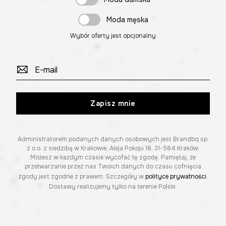
Moda męska
Wybór oferty jest opcjonalny
Zapisz mnie
Administratorem podanych danych osobowych jest Brandbq sp.
z o.o. z siedzibą w Krakowie, Aleja Pokoju 18, 31-564 Kraków.
Możesz w każdym czasie wycofać tę zgodę. Pamiętaj, że
przetwarzanie przez nas Twoich danych do czasu cofnięcia
zgody jest zgodne z prawem. Szczegóły w
polityce prywatności
.
Dostawy realizujemy tylko na terenie Polski.