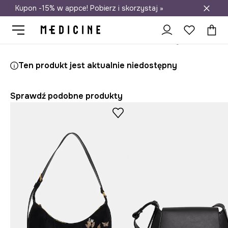
Kupon -15% w appce! Pobierz i skorzystaj »
Darmowa dostawa do salonów
Medicine
Ona
Akcesoria
Torebki
Crossbody i listonoszki
Ten produkt jest aktualnie niedostępny
Sprawdź podobne produkty