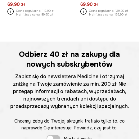
69,90 zł
69,90 zł
Cena regularna:
119,90 zł
Cena regularna:
129,90 zł
Najniższa cena:
89,90 zł
Najniższa cena:
129,90 zł
Odbierz
40 zł
na zakupy dla
nowych subskrybentów
Zapisz się do newslettera Medicine i otrzymaj
zniżkę na Twoje zamówienie za min. 200 zł. Nie
przegap informacji o rabatach, wyprzedażach,
najnowszych trendach ani dostępu do
przedsprzedaży wybranych kolekcji specjalnych.
Chcemy, żeby do Twojej skrzynki trafiało tylko to, co
naprawdę Cię interesuje. Powiedz, czy jest to:
Moda damska