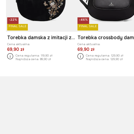
-22%
-46%
FINAL SALE
FINAL SALE
Torebka damska z imitacji zamszu
Torebka crossbody da
Cena aktualna:
Cena aktualna:
69,90 zł
69,90 zł
Cena regularna:
119,90 zł
Cena regularna:
129,90 zł
Najniższa cena:
89,90 zł
Najniższa cena:
129,90 zł