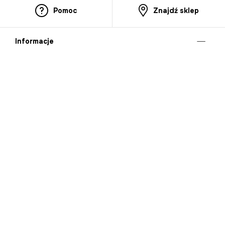
Pomoc
Znajdź sklep
Informacje
O nas
Nasze salony
Aplikacja mobilna
Zasady prezentowania towarów
Projekt Murale
Blog
Cooperation
Zgłaszanie naruszeń (whistleblowing)
Kontakt