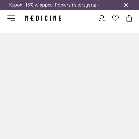
Kupon -15% w appce! Pobierz i skorzystaj »
Darmowa dostawa do salonów
Medicine
Ona
Akcesoria
Torebki
Crossbody i listonoszki