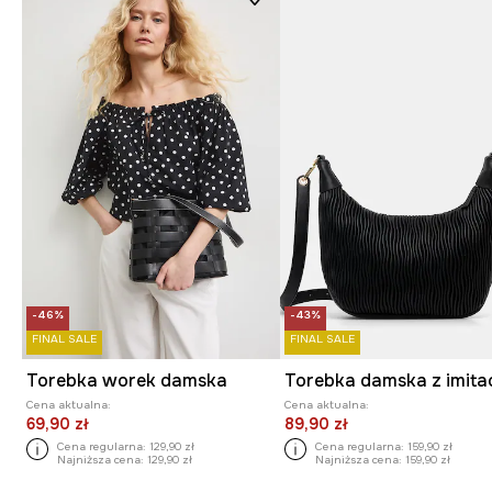
-46%
-43%
FINAL SALE
FINAL SALE
Torebka worek damska
Cena aktualna:
Cena aktualna:
69,90 zł
89,90 zł
Cena regularna:
129,90 zł
Cena regularna:
159,90 zł
Najniższa cena:
129,90 zł
Najniższa cena:
159,90 zł