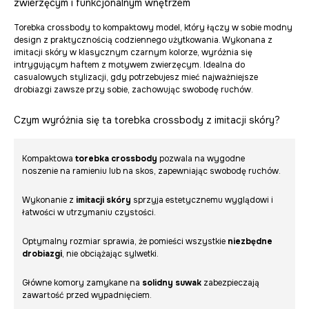
zwierzęcym i funkcjonalnym wnętrzem
Torebka crossbody to kompaktowy model, który łączy w sobie modny
design z praktycznością codziennego użytkowania. Wykonana z
imitacji skóry w klasycznym czarnym kolorze, wyróżnia się
intrygującym haftem z motywem zwierzęcym. Idealna do
casualowych stylizacji, gdy potrzebujesz mieć najważniejsze
drobiazgi zawsze przy sobie, zachowując swobodę ruchów.
Czym wyróżnia się ta torebka crossbody z imitacji skóry?
Kompaktowa
torebka crossbody
pozwala na wygodne
noszenie na ramieniu lub na skos, zapewniając swobodę ruchów.
Wykonanie z
imitacji skóry
sprzyja estetycznemu wyglądowi i
łatwości w utrzymaniu czystości.
Optymalny rozmiar sprawia, że pomieści wszystkie
niezbędne
drobiazgi
, nie obciążając sylwetki.
Główne komory zamykane na
solidny suwak
zabezpieczają
zawartość przed wypadnięciem.