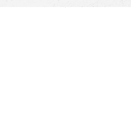
Pomoc
Znajdź sklep
Informacje
O nas
Nasze salony
Aplikacja mobilna
Zasady prezentowania towarów
Projekt Murale
Blog
Cooperation
Zgłaszanie naruszeń (whistleblowing)