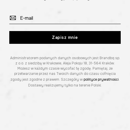
Zapisz mnie
Administratorem podanych danych osobowych jest Brandbq sp.
z o.o. z siedzibą w Krakowie, Aleja Pokoju 18, 31-564 Kraków.
Możesz w każdym czasie wycofać tę zgodę. Pamiętaj, że
przetwarzanie przez nas Twoich danych do czasu cofnięcia
zgody jest zgodne z prawem. Szczegóły w
polityce prywatności
.
Dostawy realizujemy tylko na terenie Polski.