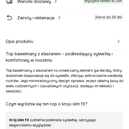
Wysyłka nawet w 24h
Warunki dostawy
Zwrot do 30 dni
Zwroty i reklamacje
Opis produktu
Top bawełniany z elastanem – podkreślający sylwetkę i
komfortowy w noszeniu
Top bawełniany z elastanem to uniwersalny element garderoby, który
doskonale dopasowuje się do sylwetki, oferując jednocześnie swobodę
ruchów. Jego minimalistyczny design sprawia, że jest idealną bazą do
wielu codziennych i casualowych stylizacji, dodając im lekkości i
świeżości.
Czym wyróżnia się ten top o kroju slim fit?
Krój slim fit
subtelnie podkreśla sylwetkę, sprzyjając
eleganckiemu wyglądowi.