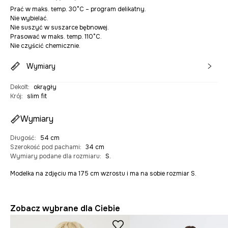
Prać w maks. temp. 30°C – program delikatny.
Nie wybielać.
Nie suszyć w suszarce bębnowej.
Prasować w maks. temp. 110°C.
Nie czyścić chemicznie.
Wymiary
Dekolt
:
okrągły
Krój
:
slim fit
Wymiary
Długość
:
54 cm
Szerokość pod pachami
:
34 cm
Wymiary podane dla rozmiaru
:
S.
Modelka na zdjęciu ma 175 cm wzrostu i ma na sobie rozmiar S.
Zobacz wybrane dla Ciebie