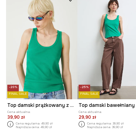
-20%
-25%
FINAL SALE
FINAL SALE
Top damski prążkowany z modalem kolor zielony
Cena aktualna:
Cena aktualna:
39,90 zł
29,90 zł
Cena regularna:
49,90 zł
Cena regularna:
39,90 zł
Najniższa cena:
49,90 zł
Najniższa cena:
39,90 zł