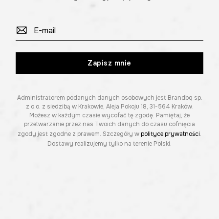
Zapisz mnie
Administratorem podanych danych osobowych jest Brandbq sp.
z o.o. z siedzibą w Krakowie, Aleja Pokoju 18, 31-564 Kraków.
Możesz w każdym czasie wycofać tę zgodę. Pamiętaj, że
przetwarzanie przez nas Twoich danych do czasu cofnięcia
zgody jest zgodne z prawem. Szczegóły w
polityce prywatności
.
Dostawy realizujemy tylko na terenie Polski.