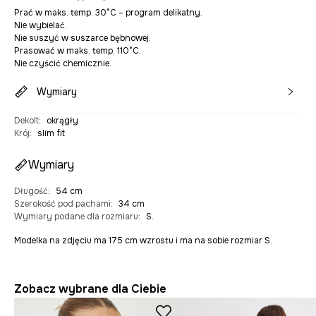
Prać w maks. temp. 30°C – program delikatny.
Nie wybielać.
Nie suszyć w suszarce bębnowej.
Prasować w maks. temp. 110°C.
Nie czyścić chemicznie.
Wymiary
Dekolt
:
okrągły
Krój
:
slim fit
Wymiary
Długość
:
54 cm
Szerokość pod pachami
:
34 cm
Wymiary podane dla rozmiaru
:
S.
Modelka na zdjęciu ma 175 cm wzrostu i ma na sobie rozmiar S.
Zobacz wybrane dla Ciebie