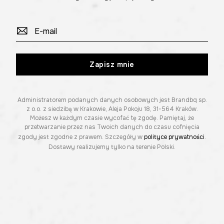
Zapisz mnie
Administratorem podanych danych osobowych jest Brandbq sp.
z o.o. z siedzibą w Krakowie, Aleja Pokoju 18, 31-564 Kraków.
Możesz w każdym czasie wycofać tę zgodę. Pamiętaj, że
przetwarzanie przez nas Twoich danych do czasu cofnięcia
zgody jest zgodne z prawem. Szczegóły w
polityce prywatności
.
Dostawy realizujemy tylko na terenie Polski.