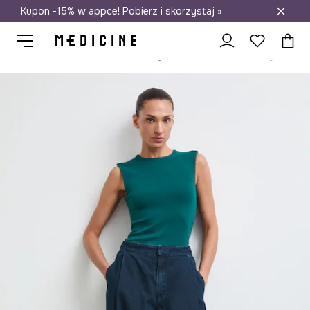
Kupon -15% w appce! Pobierz i skorzystaj »
Darmowa dostawa do salonów
Medicine
Ona
Odzież
Topy
Top damski bawełnian