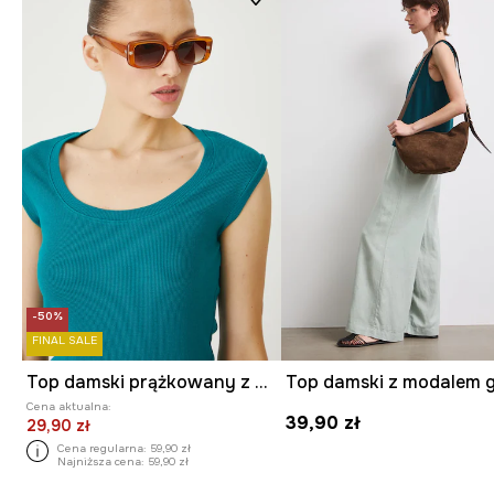
-50%
FINAL SALE
Top damski prążkowany z modalem kolor zielony
Cena aktualna:
39,90 zł
29,90 zł
Cena regularna:
59,90 zł
Najniższa cena:
59,90 zł