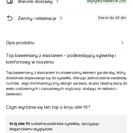
Wysyłka nawet w 24h
Warunki dostawy
Zwrot do 30 dni
Zwroty i reklamacje
Opis produktu
Top bawełniany z elastanem – podkreślający sylwetkę i
komfortowy w noszeniu
Top bawełniany z elastanem to uniwersalny element garderoby, który
doskonale dopasowuje się do sylwetki, oferując jednocześnie swobodę
ruchów. Jego minimalistyczny design sprawia, że jest idealną bazą do
wielu codziennych i casualowych stylizacji, dodając im lekkości i
świeżości.
Czym wyróżnia się ten top o kroju slim fit?
Krój slim fit
subtelnie podkreśla sylwetkę, sprzyjając
eleganckiemu wyglądowi.