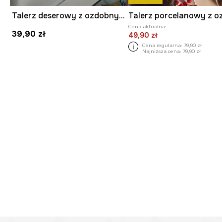
Talerz deserowy z ozdobnym wzorem
Cena aktualna:
39,90 zł
49,90 zł
Cena regularna:
79,90 zł
Najniższa cena:
79,90 zł