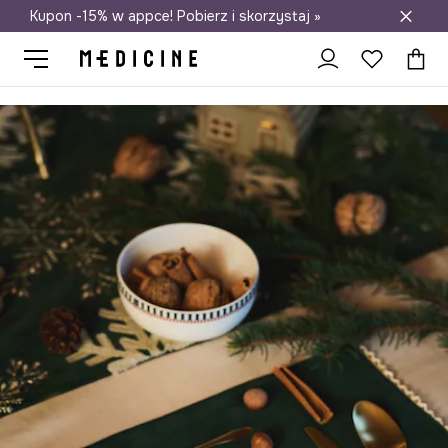
Kupon -15% w appce! Pobierz i skorzystaj »
Darmowa dostawa do salonów
Medicine
Home
Kuchnia i jadalnia
Zastawa stołowa
Talerze