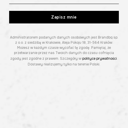
Zapisz mnie
Administratorem podanych danych osobowych jest Brandbq sp.
z o.o. z siedzibą w Krakowie, Aleja Pokoju 18, 31-564 Kraków.
Możesz w każdym czasie wycofać tę zgodę. Pamiętaj, że
przetwarzanie przez nas Twoich danych do czasu cofnięcia
zgody jest zgodne z prawem. Szczegóły w
polityce prywatności
.
Dostawy realizujemy tylko na terenie Polski.