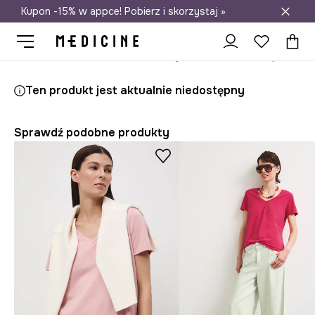
Kupon -15% w appce! Pobierz i skorzystaj »
Darmowa dostawa do salonów
Medicine
Ona
Odzież
T-shirty
Ten produkt jest aktualnie niedostępny
Sprawdź podobne produkty