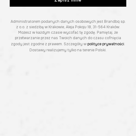
Zapisz mnie
Administratorem podanych danych osobowych jest Brandbq sp.
z o.o. z siedzibą w Krakowie, Aleja Pokoju 18, 31-564 Kraków.
Możesz w każdym czasie wycofać tę zgodę. Pamiętaj, że
przetwarzanie przez nas Twoich danych do czasu cofnięcia
zgody jest zgodne z prawem. Szczegóły w
polityce prywatności
.
Dostawy realizujemy tylko na terenie Polski.