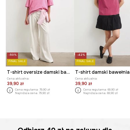
-50%
-42%
FINAL SALE
FINAL SALE
T-shirt oversize damski bawełniany z efektem sprania
Cena aktualna:
Cena aktualna:
39,90 zł
39,90 zł
Cena regularna:
79,90 zł
Cena regularna:
69,90 zł
Najniższa cena:
79,90 zł
Najniższa cena:
69,90 zł