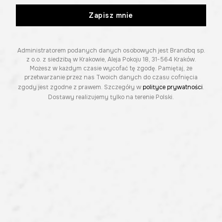
Zapisz mnie
Administratorem podanych danych osobowych jest Brandbq sp.
z o.o. z siedzibą w Krakowie, Aleja Pokoju 18, 31-564 Kraków.
Możesz w każdym czasie wycofać tę zgodę. Pamiętaj, że
przetwarzanie przez nas Twoich danych do czasu cofnięcia
zgody jest zgodne z prawem. Szczegóły w
polityce prywatności
.
Dostawy realizujemy tylko na terenie Polski.