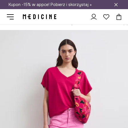
Kupon -15% w appce! Pobierz i skorzystaj »
Darmowa dostawa do salonów
Medicine
Ona
Odzież
T-shirty
T-shirt damski bawełniany g