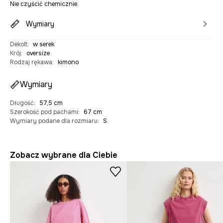
Nie czyścić chemicznie.
Wymiary
Dekolt
:
w serek
Krój
:
oversize
Rodzaj rękawa
:
kimono
Wymiary
Długość
:
57,5 cm
Szerokość pod pachami
:
67 cm
Wymiary podane dla rozmiaru
:
S.
Zobacz wybrane dla Ciebie