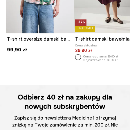
-42%
FINAL SALE
T-shirt oversize damski bawełniany z elastanem w kwiaty
T-shirt damski bawełni
Cena aktualna:
99,90 zł
39,90 zł
Cena regularna:
69,90 zł
Najniższa cena:
69,90 zł
Odbierz
40 zł
na zakupy dla
nowych subskrybentów
Zapisz się do newslettera Medicine i otrzymaj
zniżkę na Twoje zamówienie za min. 200 zł. Nie