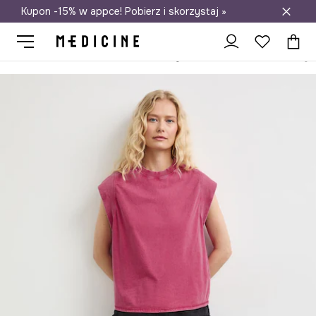
Kupon -15% w appce! Pobierz i skorzystaj »
Darmowa dostawa do salonów
Medicine
Ona
Odzież
T-shirty