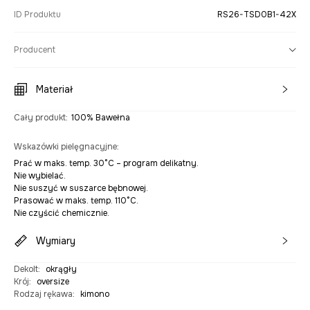
ID Produktu
RS26-TSD0B1-42X
Producent
Materiał
Cały produkt
:
100% Bawełna
Wskazówki pielęgnacyjne
:
Prać w maks. temp. 30°C – program delikatny.
Nie wybielać.
Nie suszyć w suszarce bębnowej.
Prasować w maks. temp. 110°C.
Nie czyścić chemicznie.
Wymiary
Dekolt
:
okrągły
Krój
:
oversize
Rodzaj rękawa
:
kimono