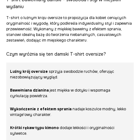
wydaniu
T-shirt o luźnym kroju oversize to propozycja dla kobiet ceniących
oryginalność i wygodę, który podkreśla indywidualny styl i zapewnia
przewiewność. Wykonany z miękkiej bawełny z efektem sprania,
stanowi idealną bazę do tworzenia niebanalnych, casualowych
zestawień, dodając im miejskiego charakteru.
Czym wyróżnia się ten damski T-shirt oversize?
Luźny krój oversize
sprzyja swobodzie ruchów, oferując
niezobowiązujący wygląd.
Bawełniana dzianina
jest miękka w dotyku i wspomaga
cyrkulację powietrza.
Wykończenie z efektem sprania
nadaje koszulce modny, lekko
vintage'owy charakter.
Krótki rękaw typu kimono
dodaje lekkości i oryginalności
sylwetce.