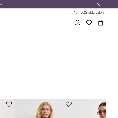
»
ni na zwrot
Pomoc
Znajdź salon