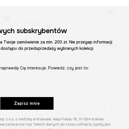
wych subskrybentów
na Twoje zamówienie za min. 200 zł. Nie przegap informacji
 dostępu do przedsprzedaży wybranych kolekcji
naprawdę Cię interesuje. Powiedz, czy jest to:
Zapisz mnie
z o.o. z siedzibą w Krakowie, Aleja Pokoju 18, 31-564 Kraków.
twarzanie przez nas Twoich danych do czasu cofnięcia zgody jest