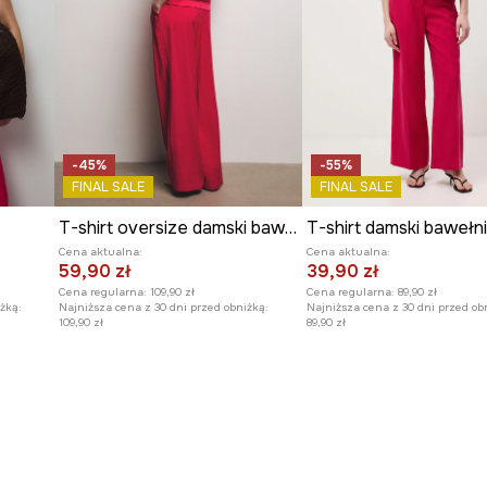
-45%
-55%
FINAL SALE
FINAL SALE
T-shirt oversize damski bawełniany z elastanem z kolekcji Ilona Tambor x Medicine
Cena aktualna:
Cena aktualna:
59,90 zł
39,90 zł
Cena regularna:
109,90 zł
Cena regularna:
89,90 zł
żką:
Najniższa cena z 30 dni przed obniżką:
Najniższa cena z 30 dni przed ob
109,90 zł
89,90 zł