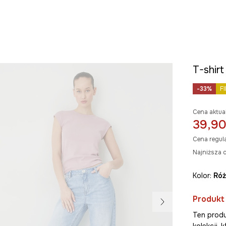
T-shir
-33%
F
Cena aktua
39,90
Cena regul
Najniższa c
Kolor:
ró
Produkt
Ten produ
kolekcji,