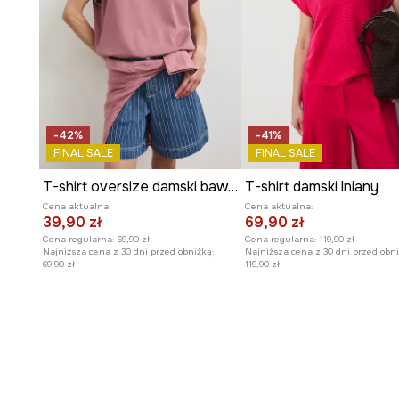
-42%
-41%
FINAL SALE
FINAL SALE
T-shirt oversize damski bawełniany z elastanem
T-shirt damski lniany
Cena aktualna:
Cena aktualna:
39,90 zł
69,90 zł
Cena regularna:
69,90 zł
Cena regularna:
119,90 zł
Najniższa cena z 30 dni przed obniżką:
Najniższa cena z 30 dni przed obni
69,90 zł
119,90 zł