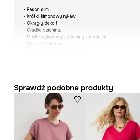
- Fason slim.
- Krótki, kimonowy rękaw.
- Okrągły dekolt.
- Gładka dzianina.
- Model wykonany z dzianiny z modalem.
- Długość: 54,5 cm.
- Szerokość w biuście: 37 cm.
- Wymiary podane dla rozmiaru: S.
Sprawdź podobne produkty