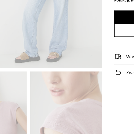
War
Zwr