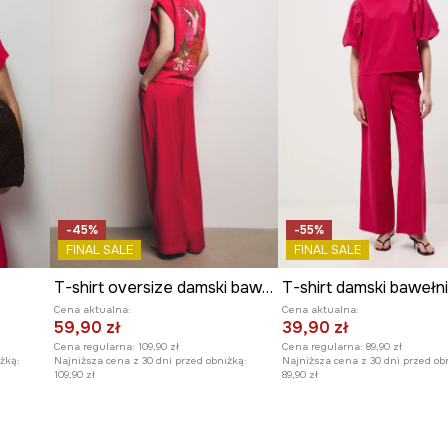
-45%
-55%
FINAL SALE
FINAL SALE
T-shirt oversize damski bawełniany z elastanem z kolekcji Ilona Tambor x Medicine
Cena aktualna:
Cena aktualna:
59,90 zł
39,90 zł
Cena regularna:
109,90 zł
Cena regularna:
89,90 zł
żką:
Najniższa cena z 30 dni przed obniżką:
Najniższa cena z 30 dni przed ob
109,90 zł
89,90 zł