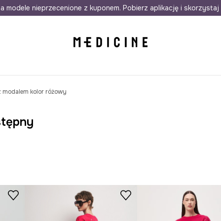
awet w 24h
a modele nieprzecenione z kuponem. Pobierz aplikację i skorzystaj 
Darmowa dostawa do salonów
30 d
 z modalem kolor różowy
stępny