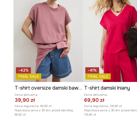
-42%
-41%
FINAL SALE
FINAL SALE
T-shirt oversize damski bawełniany z elastanem
T-shirt damski lniany
Cena aktualna:
Cena aktualna:
39,90 zł
69,90 zł
Cena regularna:
69,90 zł
Cena regularna:
119,90 zł
Najniższa cena z 30 dni przed obniżką:
Najniższa cena z 30 dni przed obni
69,90 zł
119,90 zł