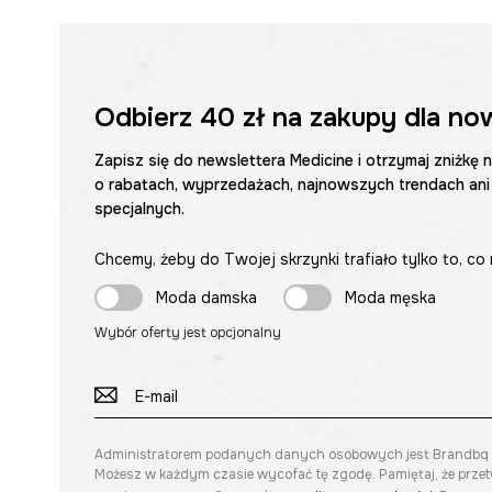
Odbierz
40 zł
na zakupy dla no
Zapisz się do newslettera Medicine i otrzymaj zniżkę 
o rabatach, wyprzedażach, najnowszych trendach ani
specjalnych.
Chcemy, żeby do Twojej skrzynki trafiało tylko to, co 
Moda damska
Moda męska
Wybór oferty jest opcjonalny
Administratorem podanych danych osobowych jest Brandbq sp. 
Możesz w każdym czasie wycofać tę zgodę. Pamiętaj, że prze