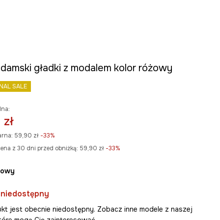
t damski gładki z modalem kolor różowy
INAL SALE
lna:
 zł
arna:
59,90 zł
-33%
ena z 30 dni przed obniżką:
59,90 zł
 -33%
żowy
 niedostępny
kt jest obecnie niedostępny. Zobacz inne modele z naszej
 które mogą Cię zainteresować.