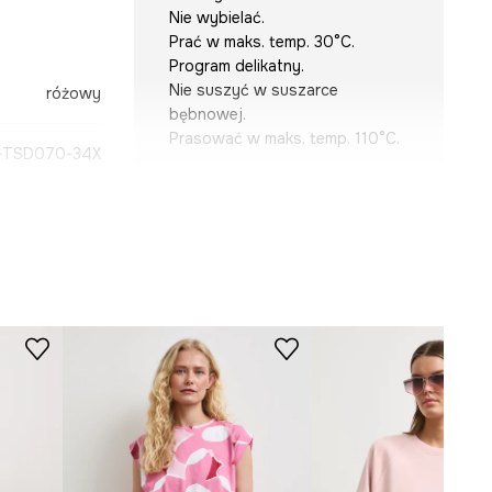
Nie wybielać.
Prać w maks. temp. 30°C.
Program delikatny.
Nie suszyć w suszarce
różowy
bębnowej.
Prasować w maks. temp. 110°C.
-TSD070-34X
KRÓJ
Dekolt
:
okrągły
Krój
:
slim fit
WYMIARY
Zobacz wymiary produktu