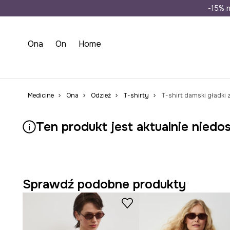
Wysyłka n
-15% n
Ona
On
Home
Medicine
Ona
Odzież
T-shirty
T-shirt damski gładki
Ten produkt jest aktualnie niedo
Sprawdź podobne produkty