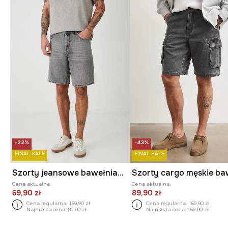
-22%
-43%
FINAL SALE
FINAL SALE
Szorty jeansowe bawełniane męskie kolor szary
Cena aktualna:
Cena aktualna:
69,90 zł
89,90 zł
Cena regularna:
159,90 zł
Cena regularna:
159,90 zł
Najniższa cena:
89,90 zł
Najniższa cena:
159,90 zł