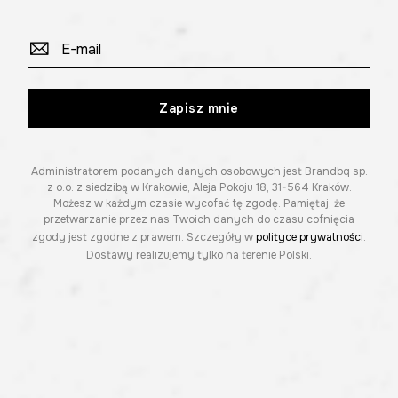
Zapisz mnie
Administratorem podanych danych osobowych jest Brandbq sp.
z o.o. z siedzibą w Krakowie, Aleja Pokoju 18, 31-564 Kraków.
Możesz w każdym czasie wycofać tę zgodę. Pamiętaj, że
przetwarzanie przez nas Twoich danych do czasu cofnięcia
zgody jest zgodne z prawem. Szczegóły w
polityce prywatności
.
Dostawy realizujemy tylko na terenie Polski.