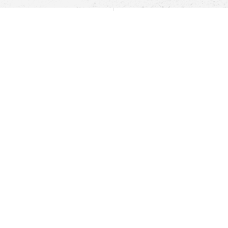
Pomoc
Znajdź sklep
Informacje
O nas
Nasze salony
Aplikacja mobilna
Zasady prezentowania towarów
Projekt Murale
Blog
Cooperation
Zgłaszanie naruszeń (whistleblowing)