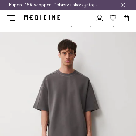
Kupon -15% w appce! Pobierz i skorzystaj »
Darmowa dostawa do salonów
Medicine
On
Odzież
Szorty