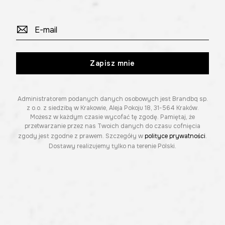
Zapisz mnie
Administratorem podanych danych osobowych jest Brandbq sp.
z o.o. z siedzibą w Krakowie, Aleja Pokoju 18, 31-564 Kraków.
Możesz w każdym czasie wycofać tę zgodę. Pamiętaj, że
przetwarzanie przez nas Twoich danych do czasu cofnięcia
zgody jest zgodne z prawem. Szczegóły w
polityce prywatności
.
Dostawy realizujemy tylko na terenie Polski.