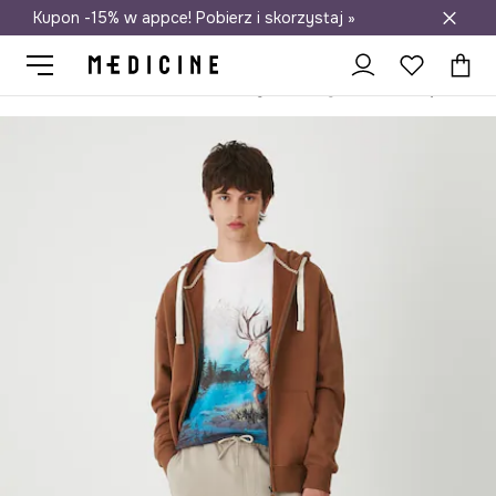
Kupon -15% w appce! Pobierz i skorzystaj »
Darmowa dostawa do salonów
Medicine
On
Odzież
Szorty