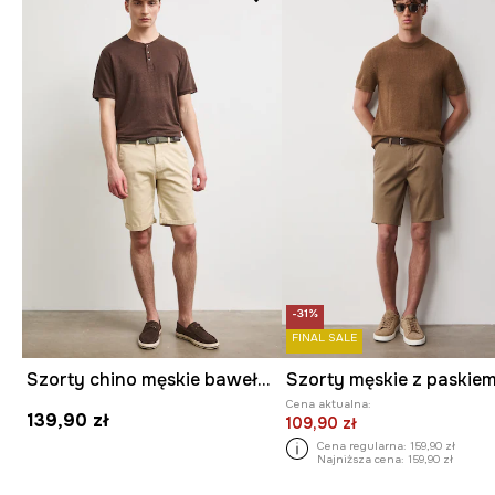
-31%
FINAL SALE
Szorty chino męskie bawełniane z elastanem regular waist
Cena aktualna:
139,90 zł
109,90 zł
Cena regularna:
159,90 zł
Najniższa cena:
159,90 zł