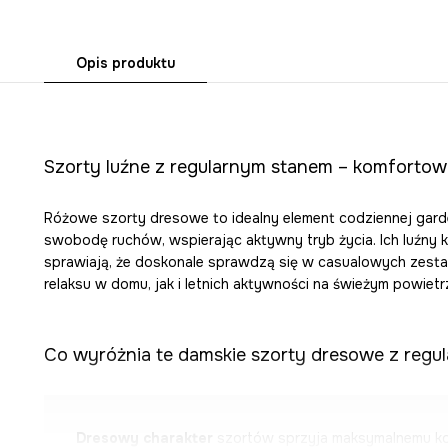
Opis produktu
Szorty luźne z regularnym stanem – komfortow
Różowe szorty dresowe to idealny element codziennej garde
swobodę ruchów, wspierając aktywny tryb życia. Ich luźny kr
sprawiają, że doskonale sprawdzą się w casualowych zest
relaksu w domu, jak i letnich aktywności na świeżym powietr
Co wyróżnia te damskie szorty dresowe z regu
Dresowy charakter
szortów sprzyja maksymalnemu ko