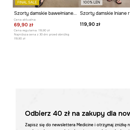
FINAL SALE
100% LEN
Gładki, różowy wzór
nadaje szortom uniwersalny chara
stylizowania.
Szorty damskie bawełniane high waist
Cena aktualna:
119,90 zł
69,90 zł
Cena regularna:
119,90 zł
Najniższa cena z 30 dni przed obniżką:
119,90 zł
Odbierz
40 zł
na zakupy dla no
Zapisz się do newslettera Medicine i otrzymaj zniżkę 