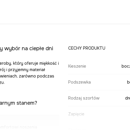
y wybór na ciepłe dni
CECHY PRODUKTU
roby, który oferuje miękkość i
Kieszenie
boc
ój i przyjemny materiał
awieniach, zarówno podczas
Podszewka
b
zu.
Rodzaj szortów
dr
larnym stanem?
Zapięcie
mfortowi noszenia