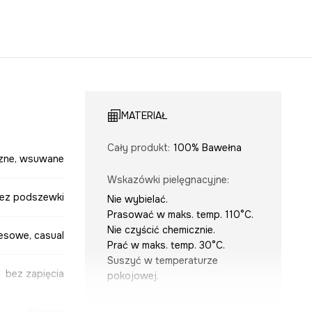
MATERIAŁ
Cały produkt
:
100% Bawełna
zne, wsuwane
Wskazówki pielęgnacyjne
:
ez podszewki
Nie wybielać.
Prasować w maks. temp. 110°C.
Nie czyścić chemicznie.
esowe, casual
Prać w maks. temp. 30°C.
Suszyć w temperaturze
bez zapięcia
pokojowej.