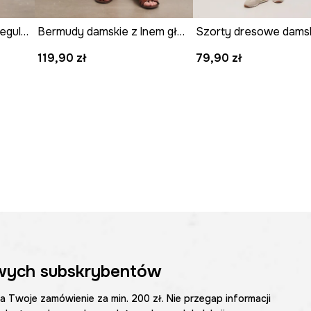
kter, łatwy do
Szorty damskie lniane regular waist gładkie
Bermudy damskie z lnem gładkie
Szorty dresowe dams
119,90 zł
79,90 zł
wych subskrybentów
na Twoje zamówienie za min. 200 zł. Nie przegap informacji