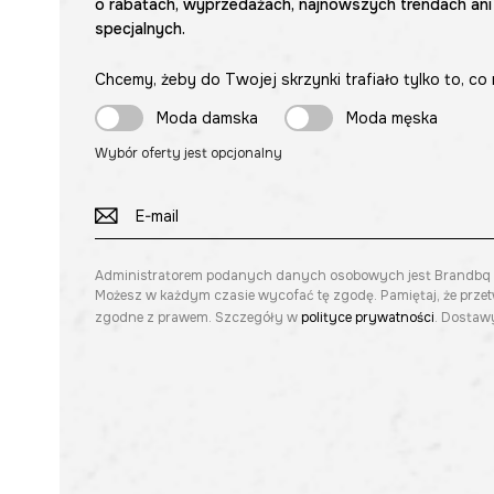
o rabatach, wyprzedażach, najnowszych trendach ani
specjalnych.
Chcemy, żeby do Twojej skrzynki trafiało tylko to, co 
Moda damska
Moda męska
Wybór oferty jest opcjonalny
Administratorem podanych danych osobowych jest Brandbq sp. 
Możesz w każdym czasie wycofać tę zgodę. Pamiętaj, że prze
zgodne z prawem. Szczegóły w
polityce prywatności
. Dostawy