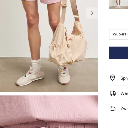
Wybierz 
Spr
War
Zwr