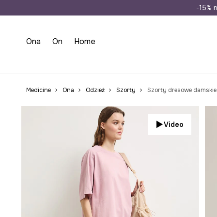
Wysyłka n
-15% n
Ona
On
Home
Medicine
Ona
Odzież
Szorty
Szorty dresowe damskie 
Video