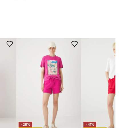
dzianina
KRÓJ
Basic
Dekolt
:
okrągły
Krój
:
luźny
Stan
:
regularny
WYMIARY
różowy
Długość nogawki wewnętrznej
:
9 cm
-SZD0A1-34X
Szerokość nogawki na dole
:
35
cm
Szerokość w pasie
:
38 cm
Wymiary podane dla rozmiaru
:
S.
Szerokość w biodrach
:
52 cm
Wysokość stanu
:
33,5 cm
Modelka na zdjęciu ma 178 cm
-28%
-41%