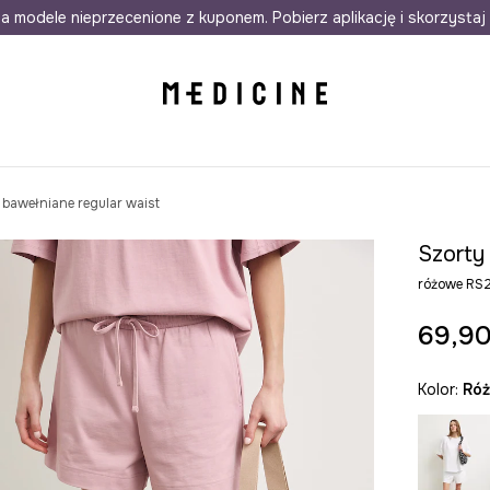
awet w 24h
a modele nieprzecenione z kuponem. Pobierz aplikację i skorzystaj 
Darmowa dostawa do salonów
30 d
bawełniane regular waist
Szorty
różowe RS
69,90
Kolor:
ró