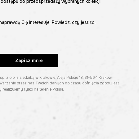
 dostępu do przedsprzedaży wybranych kolekcji
naprawdę Cię interesuje. Powiedz, czy jest to:
Zapisz mnie
z o.o. z siedzibą w Krakowie, Aleja Pokoju 18, 31-564 Kraków.
twarzanie przez nas Twoich danych do czasu cofnięcia zgody jest
 realizujemy tylko na terenie Polski.