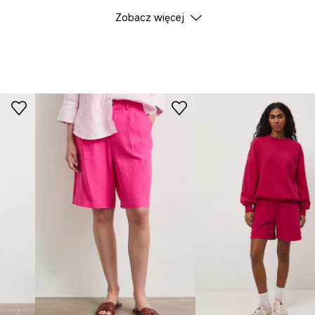
Struktura
Zobacz więcej
Wyróżnienie
c ciała podczas
zapewniając wygodę
DANE PRODUKTU
omaga przewiewność,
Kolor
ID Produktu
RS26
przechowywanie
Producent
precyzyjne
styczności,