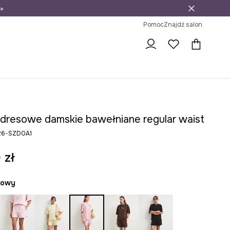
»
ni na zwrot
Pomoc
Znajdź salon
 dresowe damskie bawełniane regular waist
26-SZD0A1
 zł
żowy