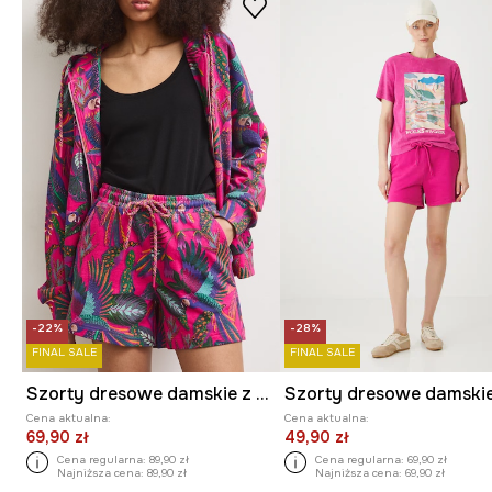
-22%
-28%
FINAL SALE
FINAL SALE
Szorty dresowe damskie z motywem roślinnym i zwierzęcym
Cena aktualna:
Cena aktualna:
69,90 zł
49,90 zł
Cena regularna:
89,90 zł
Cena regularna:
69,90 zł
Najniższa cena:
89,90 zł
Najniższa cena:
69,90 zł