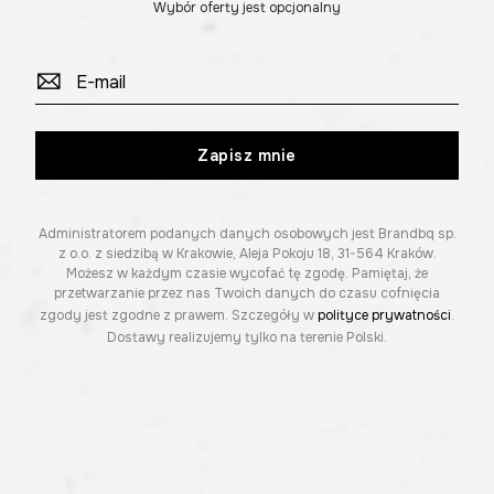
Wybór oferty jest opcjonalny
Zapisz mnie
Administratorem podanych danych osobowych jest Brandbq sp.
z o.o. z siedzibą w Krakowie, Aleja Pokoju 18, 31-564 Kraków.
Możesz w każdym czasie wycofać tę zgodę. Pamiętaj, że
przetwarzanie przez nas Twoich danych do czasu cofnięcia
zgody jest zgodne z prawem. Szczegóły w
polityce prywatności
.
Dostawy realizujemy tylko na terenie Polski.