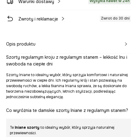
Wysyłka nawet w 24h
Warunki dostawy
Zwrot do 30 dni
Zwroty i reklamacje
Opis produktu
Szorty regularnym kroju z regularnym stanem – lekkość lnu i
swoboda na ciepłe dni
Szorty lniane to idealny wybór, który sprzyja komfortowi i naturalnej
przewiewności w ciepłe dni. Ich regularny krój i stan pozwalają na
swobodę ruchów, a lekka tkanina lniana sprawia, że są doskonałe do
tworzenia niezobowiązujących, letnich stylizacji, podkreślając
jednocześnie subtelną elegancję.
Co wyróżnia te damskie szorty lniane z regularnym stanem?
Te
lniane szorty
to idealny wybór, który sprzyja naturalnej
przewiewności.