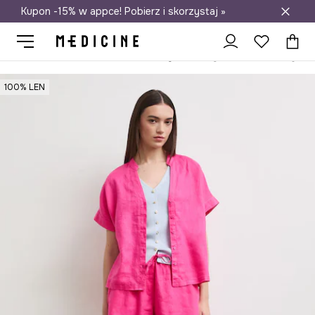
Kupon -15% w appce! Pobierz i skorzystaj »
Darmowa dostawa do salonów
Medicine
Ona
Odzież
Szorty
100% LEN