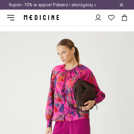
Kupon -15% w appce! Pobierz i skorzystaj »
Darmowa dostawa do salonów
Medicine
Ona
Odzież
Szorty