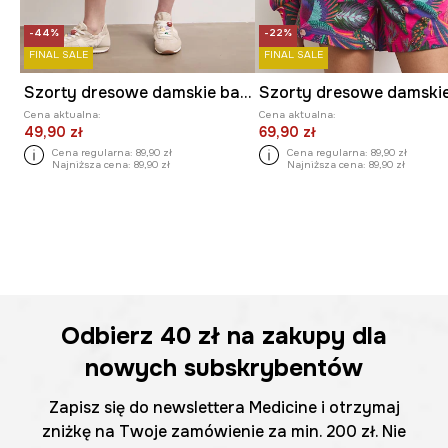
-44%
-22%
FINAL SALE
FINAL SALE
Szorty dresowe damskie bawełniane
Cena aktualna:
Cena aktualna:
49,90 zł
69,90 zł
Cena regularna:
89,90 zł
Cena regularna:
89,90 zł
Najniższa cena:
89,90 zł
Najniższa cena:
89,90 zł
Odbierz
40 zł
na zakupy dla
nowych subskrybentów
Zapisz się do newslettera Medicine i otrzymaj
zniżkę na Twoje zamówienie za min. 200 zł. Nie