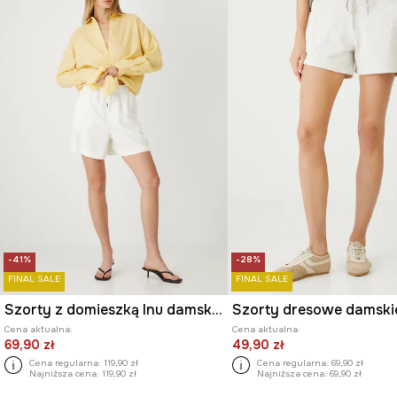
-41%
-28%
FINAL SALE
FINAL SALE
Szorty z domieszką lnu damskie gładkie kolor beżowy
Cena aktualna:
Cena aktualna:
69,90 zł
49,90 zł
Cena regularna:
119,90 zł
Cena regularna:
69,90 zł
Najniższa cena:
119,90 zł
Najniższa cena:
69,90 zł