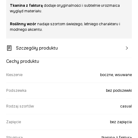
Tkanina z fakturą
dodaje oryginalności i subtelnie urozmaica
wygląd materiału.
Roślinny wzór
nadaje szortom świeżego, letniego charakteru i
modnego akcentu.
Szczegóły produktu
Cechy produktu
Kieszenie
boczne, wsuwane
Podszewka
bez podszewki
Rodzaj szortów
casual
Zapięcie
bez zapięcia
Struktura
tkanina z fakturą