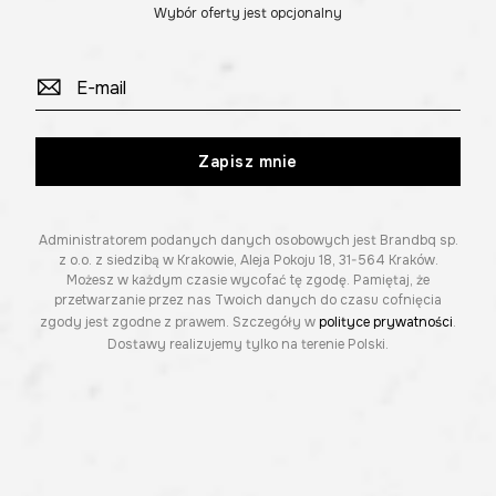
Wybór oferty jest opcjonalny
Zapisz mnie
Administratorem podanych danych osobowych jest Brandbq sp.
z o.o. z siedzibą w Krakowie, Aleja Pokoju 18, 31-564 Kraków.
Możesz w każdym czasie wycofać tę zgodę. Pamiętaj, że
przetwarzanie przez nas Twoich danych do czasu cofnięcia
zgody jest zgodne z prawem. Szczegóły w
polityce prywatności
.
Dostawy realizujemy tylko na terenie Polski.