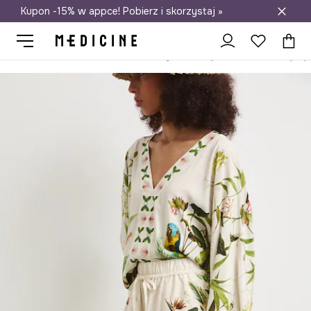
Kupon -15% w appce! Pobierz i skorzystaj »
Darmowa dostawa do salonów
Medicine
Ona
Odzież
Szorty