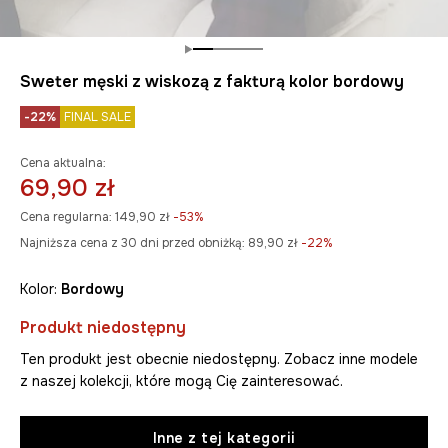
Sweter męski z wiskozą z fakturą kolor bordowy
-22%
FINAL SALE
Cena aktualna:
69,90 zł
Cena regularna:
149,90 zł
-53%
Najniższa cena z 30 dni przed obniżką:
89,90 zł
 -22%
Kolor:
bordowy
Produkt niedostępny
Ten produkt jest obecnie niedostępny. Zobacz inne modele
z naszej kolekcji, które mogą Cię zainteresować.
Inne z tej kategorii