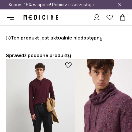
Kupon -15% w appce! Pobierz i skorzystaj »
Darmowa dostawa do salonów
Medicine
On
Odzież
Swetry
Przez głowę
Ten produkt jest aktualnie niedostępny
Sprawdź podobne produkty