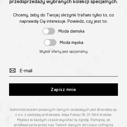
przedsprzedaży wybranych kolekcji specjalnych.
Chcemy, żeby do Twojej skrzynki trafiało tylko to, co
naprawdę Cię interesuje. Powiedz, czy jest to:
Moda damska
Moda męska
Wybór oferty jest opcjonalny
Zapisz mnie
Administratorem podanych danych osobowych jest Brandbq sp.
z o.o. z siedzibą w Krakowie, Aleja Pokoju 18, 31-564 Kraków.
Możesz w każdym czasie wycofać tę zgodę. Pamiętaj, że
przetwarzanie przez nas Twoich danych do czasu cofnięcia