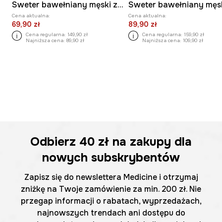
Sweter bawełniany męski z fakturą kolor szary
Cena aktualna:
Cena aktualna:
69,90 zł
89,90 zł
Cena regularna:
149,90 zł
Cena regularna:
159,90 zł
Najniższa cena:
89,90 zł
Najniższa cena:
109,90 zł
Odbierz
40 zł
na zakupy dla
nowych subskrybentów
Zapisz się do newslettera Medicine i otrzymaj
zniżkę na Twoje zamówienie za min. 200 zł. Nie
przegap informacji o rabatach, wyprzedażach,
najnowszych trendach ani dostępu do