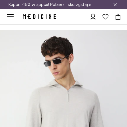
Kupon -15% w appce! Pobierz i skorzystaj »
Darmowa dostawa do salonów
Medicine
On
Odzież
Swetry
Przez głowę