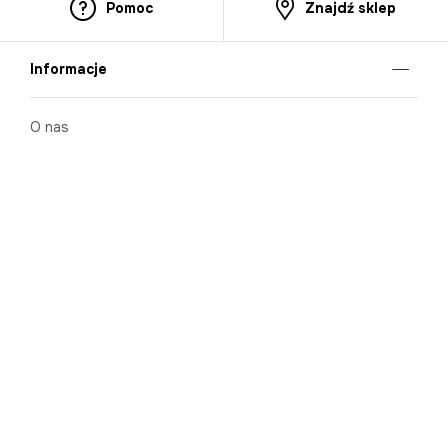
Pomoc
Znajdź sklep
Informacje
O nas
Nasze salony
Aplikacja mobilna
Zasady prezentowania towarów
Projekt Murale
Blog
Cooperation
Zgłaszanie naruszeń (whistleblowing)
Kontakt