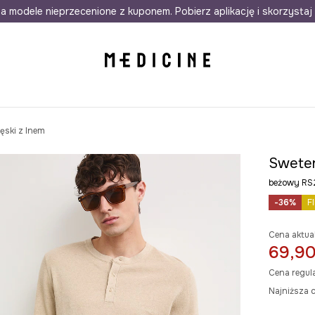
awet w 24h
a modele nieprzecenione z kuponem. Pobierz aplikację i skorzystaj 
Darmowa dostawa do salonów
30 d
ęski z lnem
Sweter
beżowy R
-36%
F
Cena aktua
69,90
Cena regul
Najniższa c