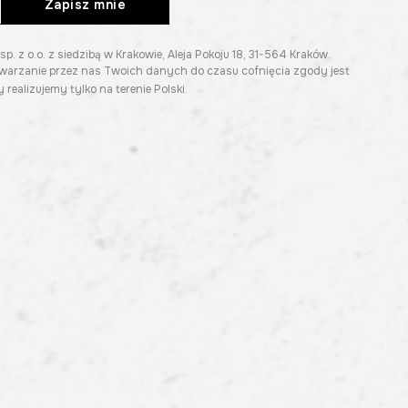
Zapisz mnie
z o.o. z siedzibą w Krakowie, Aleja Pokoju 18, 31-564 Kraków.
twarzanie przez nas Twoich danych do czasu cofnięcia zgody jest
 realizujemy tylko na terenie Polski.