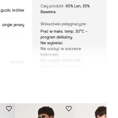
Cały produkt
:
65% Len, 35%
 guziki, krótkie
Bawełna
Wskazówki pielęgnacyjne
:
single jersey
Prać w maks. temp. 30°C –
program delikatny.
Nie wybielać.
Nie suszyć w suszarce
bębnowej.
Nie czyścić chemicznie.
beżowy
Prasować przez płótno
ochronne w maks. temp. 110°C.
SWM500-08M
KRÓJ
Dekolt
:
henley
Krój
:
regular fit
Rękaw
:
długi