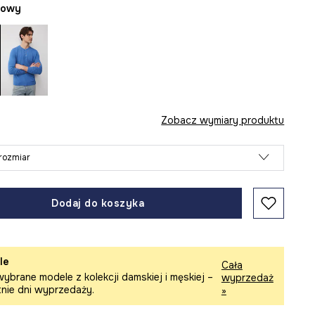
żowy
Zobacz wymiary produktu
rozmiar
Dodaj do koszyka
le
Cała
ybrane modele z kolekcji damskiej i męskiej –
wyprzedaż
tnie dni wyprzedaży.
»