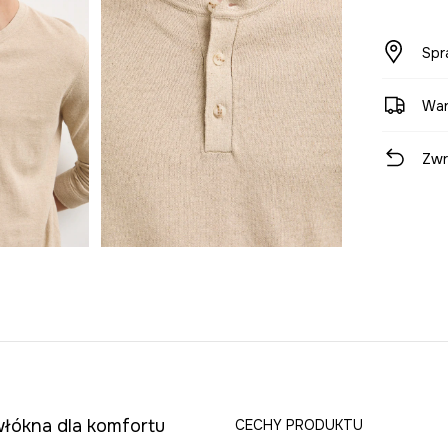
Spr
War
Zwr
włókna dla komfortu
CECHY PRODUKTU