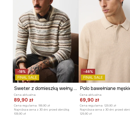
Długi, klasyczny rękaw
wykończony
ściągaczem
.
Dół ze ściągaczem
pozwala na lepsze ułożenie swetra 
Melanżowy wzór
w beżowym odcieniu nadający głębi i
innymi kolorami.
-18%
-46%
FINAL SALE
FINAL SALE
Sweter z domieszką wełny męski wzorzysty
Cena aktualna:
Cena aktualna:
89,90 zł
69,90 zł
Cena regularna:
199,90 zł
Cena regularna:
129,90 zł
Najniższa cena z 30 dni przed obniżką:
Najniższa cena z 30 dni przed obni
109,90 zł
129,90 zł