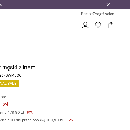
»
ni na zwrot
Pomoc
Znajdź salon
 męski z lnem
S26-SWM500
INAL SALE
lna:
 zł
arna:
179,90 zł
-61%
ena z 30 dni przed obniżką:
109,90 zł
 -36%