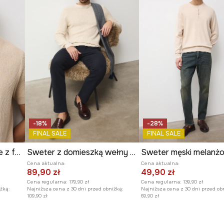
na męskiej sylwetce.
 łatwy do łączenia z
-18%
-28%
FINAL SALE
FINAL SALE
Polo bawełniane męskie z fakturą
Sweter z domieszką wełny męski z fakturą
Cena aktualna:
Cena aktualna:
89,90 zł
49,90 zł
Cena regularna:
179,90 zł
Cena regularna:
139,90 zł
żką:
Najniższa cena z 30 dni przed obniżką:
Najniższa cena z 30 dni przed ob
109,90 zł
69,90 zł