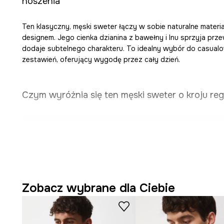
noszenia
Ten klasyczny, męski sweter łączy w sobie naturalne materi
designem. Jego cienka dzianina z bawełny i lnu sprzyja prz
dodaje subtelnego charakteru. To idealny wybór do casualo
zestawień, oferujący wygodę przez cały dzień.
Czym wyróżnia się ten męski sweter o kroju regu
Krój
regular fit
, który swobodnie układa się na sylwetc
Wykonany z
mieszanki bawełny i lnu
- oddychający i
Struktura
dzianiny single jersey
jest gładka i miękka 
Zobacz wybrane dla Ciebie
Dekolt typu henley
z krótkim zapięciem na guziki do
charakteru.