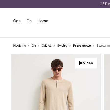
Wysyłka n
-15% n
Ona
On
Home
Medicine
On
Odzież
Swetry
Przez głowę
Sweter m
Video