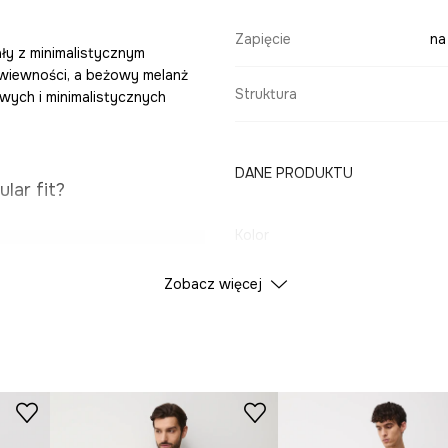
Zapięcie
na
ały z minimalistycznym
ewiewności, a beżowy melanż
Struktura
wych i minimalistycznych
DANE PRODUKTU
lar fit?
Kolor
e.
Zobacz więcej
ID Produktu
RS26-
 przyjemny w dotyku.
Producent
w dotyku.
daje swobodnego