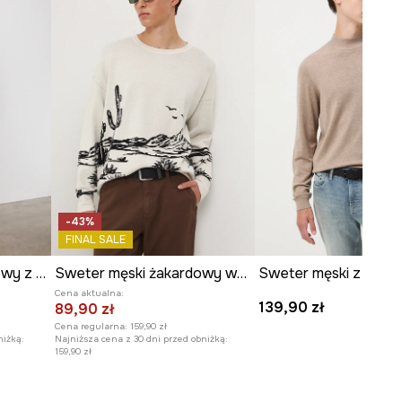
Rodzaj rękawa
:
klasyczny
WYMIARY
Długość rękawa
:
65,5 cm
Długość
:
68,5 cm
Szerokość pod pachami
:
52 cm
Model na zdjęciu ma 188 cm
wzrostu i ma na sobie rozmiar L.
-43%
Zobacz wymiary produktu
FINAL SALE
Sweter męski melanżowy z wiskozą
Sweter męski żakardowy wzorzysty
Sweter męski z wisk
Cena aktualna:
139,90 zł
89,90 zł
Cena regularna:
159,90 zł
niżką:
Najniższa cena z 30 dni przed obniżką:
159,90 zł